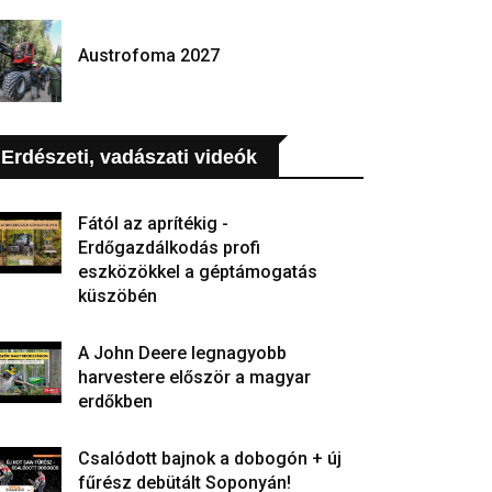
Austrofoma 2027
Erdészeti, vadászati videók
Fától az aprítékig -
Erdőgazdálkodás profi
eszközökkel a géptámogatás
küszöbén
A John Deere legnagyobb
harvestere először a magyar
erdőkben
Csalódott bajnok a dobogón + új
fűrész debütált Soponyán!