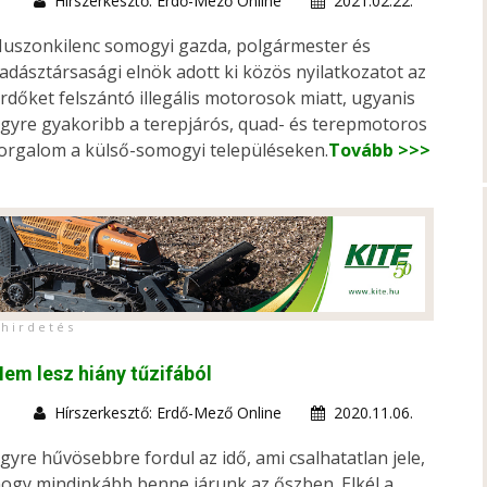
Hírszerkesztő: Erdő-Mező Online
2021.02.22.
uszonkilenc somogyi gazda, polgármester és
adásztársasági elnök adott ki közös nyilatkozatot az
rdőket felszántó illegális motorosok miatt, ugyanis
gyre gyakoribb a terepjárós, quad- és terepmotoros
orgalom a külső-somogyi településeken.
Tovább >>>
h i r d e t é s
em lesz hiány tűzifából
Hírszerkesztő: Erdő-Mező Online
2020.11.06.
gyre hűvösebbre fordul az idő, ami csalhatatlan jele,
ogy mindinkább benne járunk az őszben. Elkél a