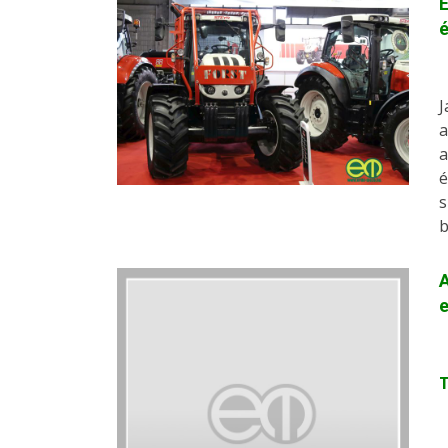
E
J
a
a
é
s
b