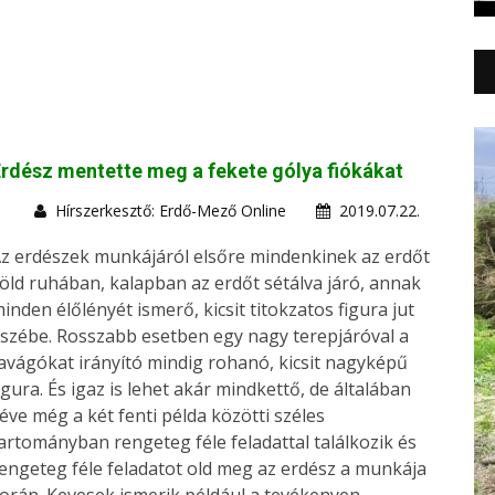
rdész mentette meg a fekete gólya fiókákat
Hírszerkesztő: Erdő-Mező Online
2019.07.22.
z erdészek munkájáról elsőre mindenkinek az erdőt
öld ruhában, kalapban az erdőt sétálva járó, annak
inden élőlényét ismerő, kicsit titokzatos figura jut
szébe. Rosszabb esetben egy nagy terepjáróval a
avágókat irányító mindig rohanó, kicsit nagyképű
igura. És igaz is lehet akár mindkettő, de általában
éve még a két fenti példa közötti széles
artományban rengeteg féle feladattal találkozik és
engeteg féle feladatot old meg az erdész a munkája
orán. Kevesek ismerik például a tevékenyen