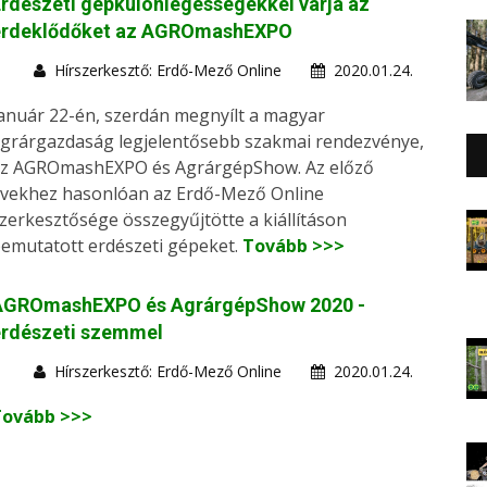
rdészeti gépkülönlegességekkel várja az
érdeklődőket az AGROmashEXPO
Hírszerkesztő: Erdő-Mező Online
2020.01.24.
anuár 22-én, szerdán megnyílt a magyar
grárgazdaság legjelentősebb szakmai rendezvénye,
z AGROmashEXPO és AgrárgépShow. Az előző
vekhez hasonlóan az Erdő-Mező Online
zerkesztősége összegyűjtötte a kiállításon
emutatott erdészeti gépeket.
Tovább >>>
AGROmashEXPO és AgrárgépShow 2020 -
erdészeti szemmel
Hírszerkesztő: Erdő-Mező Online
2020.01.24.
Tovább >>>