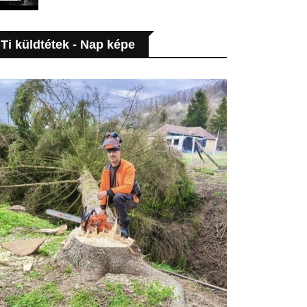
Ti küldtétek - Nap képe