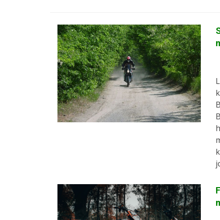
S
L
k
B
B
h
m
k
j
F