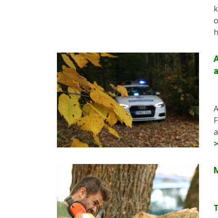
k
o
h
A
A
F
a
M