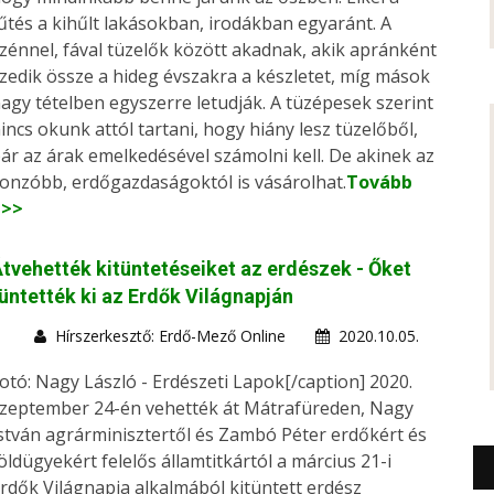
űtés a kihűlt lakásokban, irodákban egyaránt. A
zénnel, fával tüzelők között akadnak, akik apránként
zedik össze a hideg évszakra a készletet, míg mások
agy tételben egyszerre letudják. A tüzépesek szerint
incs okunk attól tartani, hogy hiány lesz tüzelőből,
ár az árak emelkedésével számolni kell. De akinek az
onzóbb, erdőgazdaságoktól is vásárolhat.
Tovább
>>>
tvehették kitüntetéseiket az erdészek - Őket
üntették ki az Erdők Világnapján
Hírszerkesztő: Erdő-Mező Online
2020.10.05.
otó: Nagy László - Erdészeti Lapok[/caption] 2020.
zeptember 24-én vehették át Mátrafüreden, Nagy
stván agrárminisztertől és Zambó Péter erdőkért és
öldügyekért felelős államtitkártól a március 21-i
rdők Világnapja alkalmából kitüntett erdész