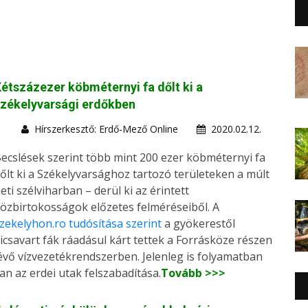
étszázezer köbméternyi fa dőlt ki a
zékelyvarsági erdőkben
Hírszerkesztő: Erdő-Mező Online
2020.02.12.
ecslések szerint több mint 200 ezer köbméternyi fa
őlt ki a Székelyvarsághoz tartozó területeken a múlt
eti szélviharban – derül ki az érintett
özbirtokosságok előzetes felméréseiből. A
zekelyhon.ro tudósítása szerint
a gyökerestől
icsavart fák ráadásul kárt tettek a Forrásköze részen
évő vízvezetékrendszerben. Jelenleg is folyamatban
an az erdei utak felszabadítása.
Tovább >>>