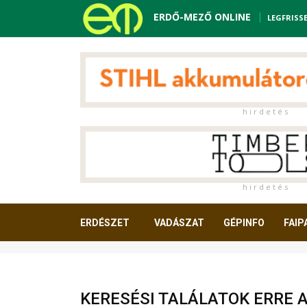
ERDŐ-MEZŐ ONLINE
LEGFRISS
h i r d e t é s
h i r d e t é s
ERDÉSZET
VADÁSZAT
GÉPINFO
FAIP
OLVASNIVALÓ
KERESÉSI TALÁLATOK ERRE 