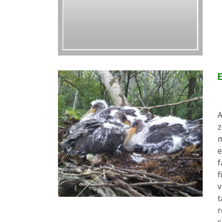
E
A
z
m
e
f
f
v
t
r
s