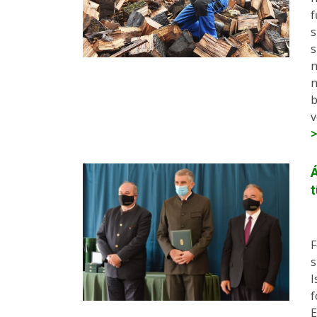
f
s
s
n
n
b
v
Á
t
F
s
I
f
E