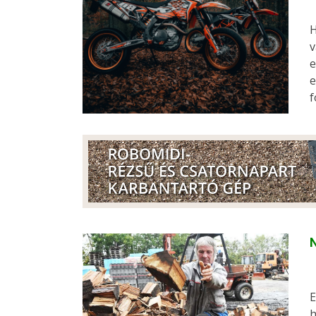
H
v
e
e
f
N
E
h