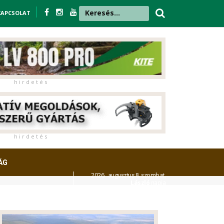
KAPCSOLAT
h i r d e t é s
h i r d e t é s
ÁG
2026. augusztus 8. szombat,
László
napja