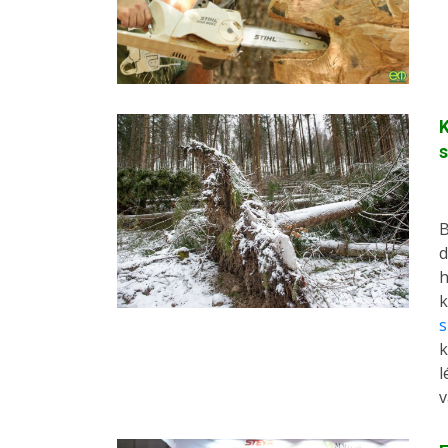
K
s
B
d
h
k
s
k
l
v