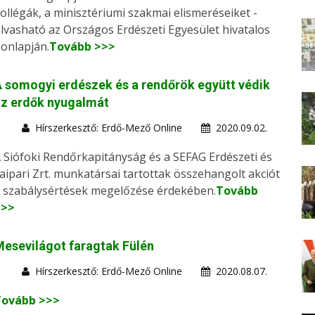
ollégák, a minisztériumi szakmai elismeréseiket -
lvasható az Országos Erdészeti Egyesület hivatalos
onlapján.
Tovább >>>
 somogyi erdészek és a rendőrök együtt védik
az erdők nyugalmát
Hírszerkesztő: Erdő-Mező Online
2020.09.02.
 Siófoki Rendőrkapitányság és a SEFAG Erdészeti és
aipari Zrt. munkatársai tartottak összehangolt akciót
 szabálysértések megelőzése érdekében.
Tovább
>>>
esevilágot faragtak Fülén
Hírszerkesztő: Erdő-Mező Online
2020.08.07.
Tovább >>>