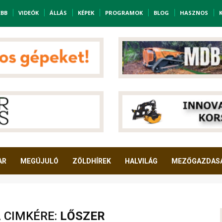
EBB
VIDEÓK
ÁLLÁS
KÉPEK
PROGRAMOK
BLOG
HASZNOS
AR
MEGÚJULÓ
ZÖLDHÍREK
HALVILÁG
MEZŐGAZDAS
A CIMKÉRE:
LŐSZER