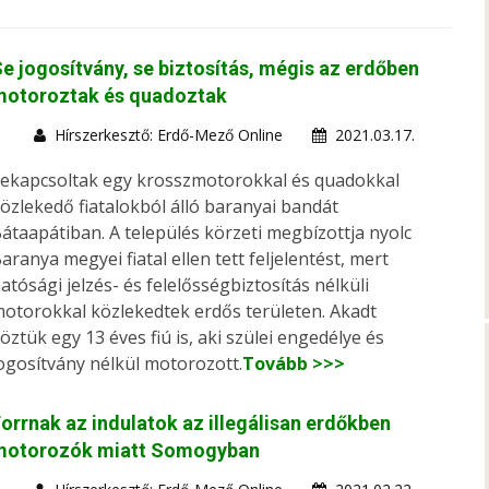
e jogosítvány, se biztosítás, mégis az erdőben
motoroztak és quadoztak
Hírszerkesztő: Erdő-Mező Online
2021.03.17.
ekapcsoltak egy krosszmotorokkal és quadokkal
özlekedő fiatalokból álló baranyai bandát
átaapátiban. A település körzeti megbízottja nyolc
aranya megyei fiatal ellen tett feljelentést, mert
atósági jelzés- és felelősségbiztosítás nélküli
otorokkal közlekedtek erdős területen. Akadt
öztük egy 13 éves fiú is, aki szülei engedélye és
ogosítvány nélkül motorozott.
Tovább >>>
orrnak az indulatok az illegálisan erdőkben
motorozók miatt Somogyban