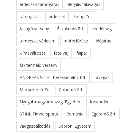
erdészeti támogatás
illegális fakivágás
támogatás
erdészet
Sefag Zrt.
favágó verseny
Északerdő Zrt.
rendőrség
természetvédelem
motorfűrész
időjárás
klímaváltozás
fatolvaj
faipar
fakitermelő verseny
ANDREAS STIHL Kereskedelmi Kft.
favágás
Mecsekerdő Zrt.
Zalaerdő Zrt.
Nyugat-magyarországi Egyetem
forwarder
STIHL Timbersports
Románia
Egererdő Zrt.
vadgazdálkodás
Soproni Egyetem