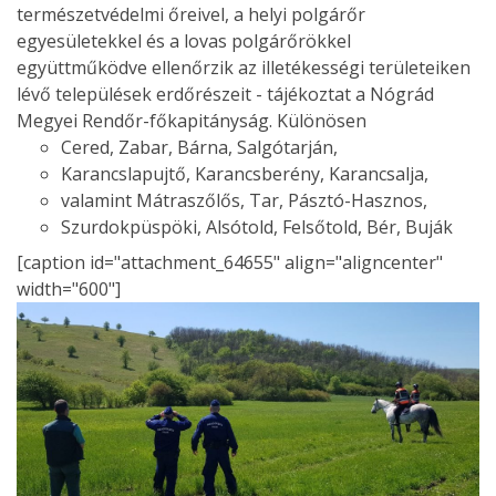
természetvédelmi őreivel, a helyi polgárőr
egyesületekkel és a lovas polgárőrökkel
együttműködve ellenőrzik az illetékességi területeiken
lévő települések erdőrészeit - tájékoztat a Nógrád
Megyei Rendőr-főkapitányság. Különösen
Cered, Zabar, Bárna, Salgótarján,
Karancslapujtő, Karancsberény, Karancsalja,
valamint Mátraszőlős, Tar, Pásztó-Hasznos,
Szurdokpüspöki, Alsótold, Felsőtold, Bér, Buják
[caption id="attachment_64655" align="aligncenter"
width="600"]