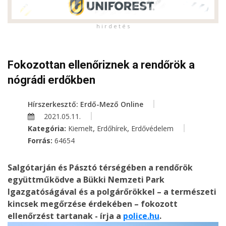
h i r d e t é s
Fokozottan ellenőriznek a rendőrök a
nógrádi erdőkben
Hírszerkesztő: Erdő-Mező Online
2021.05.11.
,
,
Kategória:
Kiemelt
Erdőhírek
Erdővédelem
Forrás:
64654
Salgótarján és Pásztó térségében a rendőrök
együttműködve a Bükki Nemzeti Park
Igazgatóságával és a polgárőrökkel – a természeti
kincsek megőrzése érdekében – fokozott
ellenőrzést tartanak - írja a
police.hu
.