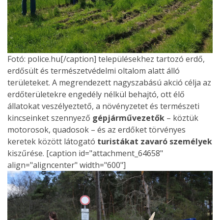
Fotó: police.hu[/caption] településekhez tartozó erdő,
erdősült és természetvédelmi oltalom alatt álló
területeket. A megrendezett nagyszabású akció célja az
erdőterületekre engedély nélkül behajtó, ott élő
állatokat veszélyeztető, a növényzetet és természeti
kincseinket szennyező
gépjárművezetők
– köztük
motorosok, quadosok – és az erdőket törvényes
keretek között látogató
turistákat zavaró személyek
kiszűrése. [caption id="attachment_64658"
align="aligncenter" width="600"]