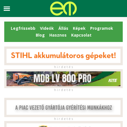
Legfrissebb
Videók
Állás
Képek
Programok
Blog
Hasznos
Kapcsolat
h i r d e t é s
h i r d e t é s
h i r d e t é s