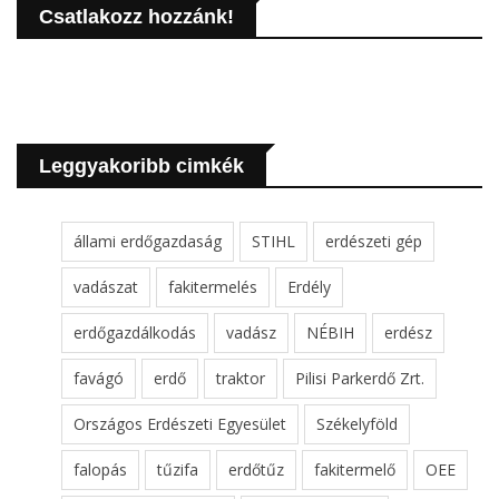
Csatlakozz hozzánk!
Leggyakoribb cimkék
állami erdőgazdaság
STIHL
erdészeti gép
vadászat
fakitermelés
Erdély
erdőgazdálkodás
vadász
NÉBIH
erdész
favágó
erdő
traktor
Pilisi Parkerdő Zrt.
Országos Erdészeti Egyesület
Székelyföld
falopás
tűzifa
erdőtűz
fakitermelő
OEE