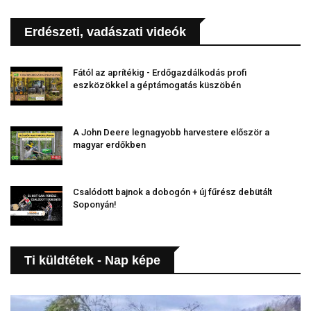
Erdészeti, vadászati videók
Fától az aprítékig - Erdőgazdálkodás profi
eszközökkel a géptámogatás küszöbén
A John Deere legnagyobb harvestere először a
magyar erdőkben
Csalódott bajnok a dobogón + új fűrész debütált
Soponyán!
Ti küldtétek - Nap képe