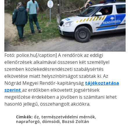
Fotó: police.hu[/caption] A rendőrök az eddigi
ellenőrzések alkalmával összesen két személlyel
szemben közlekedésrendészeti szabálysértés
elkövetése miatt helyszínbírságot szabtak ki. Az
Nógrád Megyei Rendőr-kapitányság
tájékoztatása
szerint
az erdőkben elkövetett jogsértések
megelőzése érdekében a jövőben is számítani lehet
hasonló jellegű, összehangolt akciókra.
,
,
Cimkék:
őz
természetvédelmi mérnök
,
,
napraforgó
dömsödi
Bozsó Zoltán