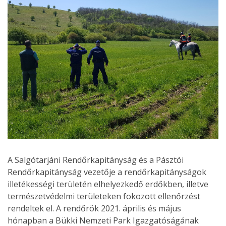
A Salgótarjáni Rendőrkapitányság és a Pásztói
Rendőrkapitányság vezetője a rendőrkapitányságok
illetékességi területén elhelyezkedő erdőkben, illetve
természetvédelmi területeken fokozott ellenőrzést
rendeltek el. A rendőrök 2021. április és május
hónapban a Bükki Nemzeti Park Igazgatóságának