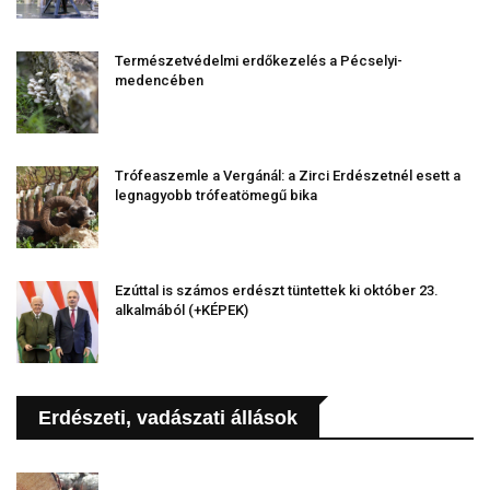
Természetvédelmi erdőkezelés a Pécselyi-
medencében
Trófeaszemle a Vergánál: a Zirci Erdészetnél esett a
legnagyobb trófeatömegű bika
Ezúttal is számos erdészt tüntettek ki október 23.
alkalmából (+KÉPEK)
Erdészeti, vadászati állások