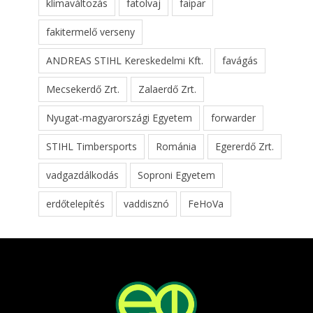
klímaváltozás
fatolvaj
faipar
fakitermelő verseny
ANDREAS STIHL Kereskedelmi Kft.
favágás
Mecsekerdő Zrt.
Zalaerdő Zrt.
Nyugat-magyarországi Egyetem
forwarder
STIHL Timbersports
Románia
Egererdő Zrt.
vadgazdálkodás
Soproni Egyetem
erdőtelepítés
vaddisznó
FeHoVa