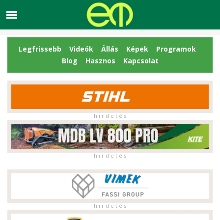
Legfrissebb
Videók
Állás
Képek
Programok
Blog
Hasznos
Kapcsolat
h i r d e t é s
h i r d e t é s
h i r d e t é s