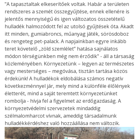
"A tapasztaltak elkeserítőek voltak. Habár a területen
rendszeres a szemét összegyűjtése, ennek ellenére is
jelentős mennyiségű és igen változatos összetételű
hulladék halmozódott fel az utolsó gyűjtések óta. Akadt
itt minden, gumiabroncs, műanyag játék, sörösdoboz
és rengeteg pet-palack. A napjainkban egyre inkább
teret követelő „zöld szemlélet” hatása sajnálatos
módon térségünkben még nem érződik" - áll a társaság
közleményében. Környezetünk – legyen az természetes
vagy mesterséges – megóvása, tisztán tartása közös
érdekünk! A hulladékok eldobálása számos negatív
következménnyel jár, mely mind a különféle élőlények
életterét, mind a saját teremtett környezetünket
rombolja - hívja fel a figyelmet az erdőgazdaság. A
környezetvédelmi szervezetek mindaddig
szélmalomharcot vívnak, ameddig társadalmunk
hulladékkérdéshez való hozzáállása nem változik.