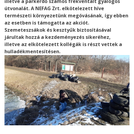
illetve a parkerdő számos frekventált gyalogos
útvonalát. A NEFAG Zrt. elkötelezett híve
természeti környezetünk megóvásának, így ebben
az esetben is támogatta az akciót.
Szemeteszsákok és kesztyűk biztosításával
járultak hozzá a kezdeményezés sikeréhez,
illetve az elkötelezett kollégák is részt vettek a
hulladékmentesítésen.