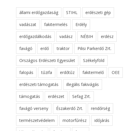
állami erdőgazdaság
STIHL
erdészeti gép
vadászat
fakitermelés
Erdély
erdőgazdálkodás
vadász
NÉBIH
erdész
favágó
erdő
traktor
Pilisi Parkerdő Zrt.
Országos Erdészeti Egyesület
Székelyföld
falopás
tűzifa
erdőtűz
fakitermelő
OEE
erdészeti támogatás
illegális fakivágás
támogatás
erdészet
Sefag Zrt.
favágó verseny
Északerdő Zrt.
rendőrség
természetvédelem
motorfűrész
időjárás