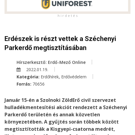
h i r d e t é s
Erdészek is részt vettek a Széchenyi
Parkerdő megtisztításában
Hírszerkesztő: Erdő-Mező Online
2022.01.19.
,
Kategória:
Erdőhírek
Erdővédelem
Forrás:
70656
Január 15-én a Szolnoki ZöldErő civil szervezet
hulladékmentesítési akciót rendezett a Széchenyi
Parkerdő területén és annak közvetlen
környezetében. A gyűjtés során többek között
megtisztították a Kisgyepi-csatorna medrét,