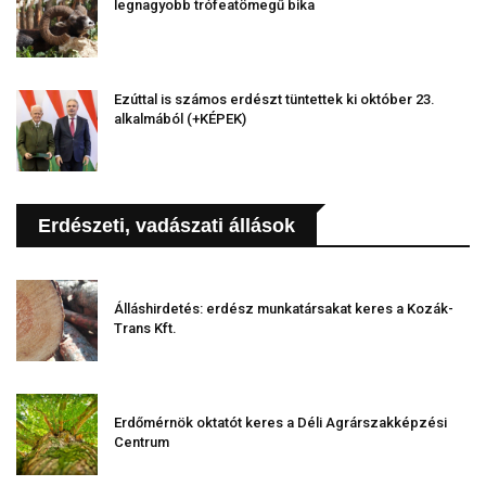
legnagyobb trófeatömegű bika
Ezúttal is számos erdészt tüntettek ki október 23.
alkalmából (+KÉPEK)
Erdészeti, vadászati állások
Álláshirdetés: erdész munkatársakat keres a Kozák-
Trans Kft.
Erdőmérnök oktatót keres a Déli Agrárszakképzési
Centrum