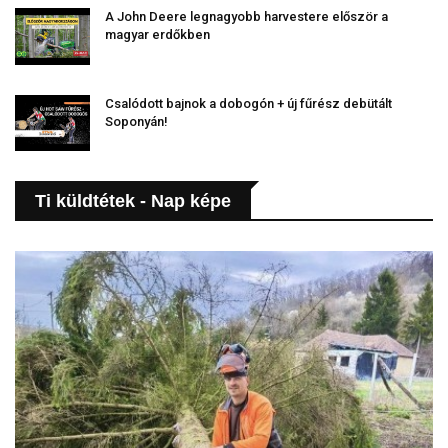
A John Deere legnagyobb harvestere először a
magyar erdőkben
Csalódott bajnok a dobogón + új fűrész debütált
Soponyán!
Ti küldtétek - Nap képe