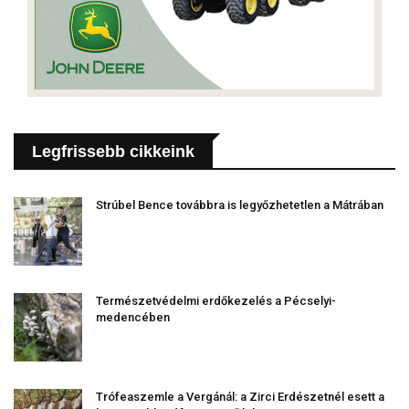
Legfrissebb cikkeink
Strúbel Bence továbbra is legyőzhetetlen a Mátrában
Természetvédelmi erdőkezelés a Pécselyi-
medencében
Trófeaszemle a Vergánál: a Zirci Erdészetnél esett a