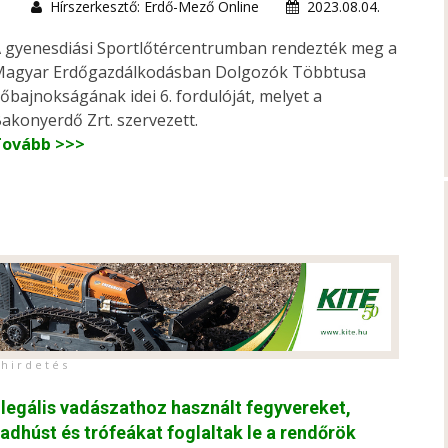
Hírszerkesztő: Erdő-Mező Online
2023.08.04.
 gyenesdiási Sportlőtércentrumban rendezték meg a
agyar Erdőgazdálkodásban Dolgozók Többtusa
őbajnokságának idei 6. fordulóját, melyet a
akonyerdő Zrt. szervezett.
Tovább >>>
h i r d e t é s
llegális vadászathoz használt fegyvereket,
adhúst és trófeákat foglaltak le a rendőrök