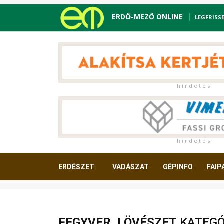
ERDŐ-MEZŐ ONLINE
LEGFRISS
h i r d e t é s
h i r d e t é s
ERDÉSZET
VADÁSZAT
GÉPINFO
FAIP
OLVASNIVALÓ
FEGYVER, LÖVÉSZET
KATEGÓR