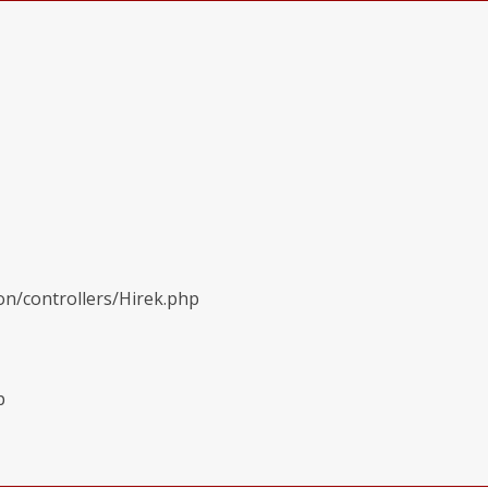
on/controllers/Hirek.php
p