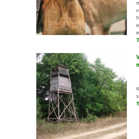
m
v
N
e
e
V
K
s