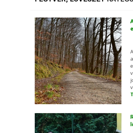
A
e
A
a
e
v
j
v
R