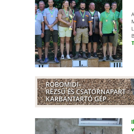
A
M
L
B
I
v