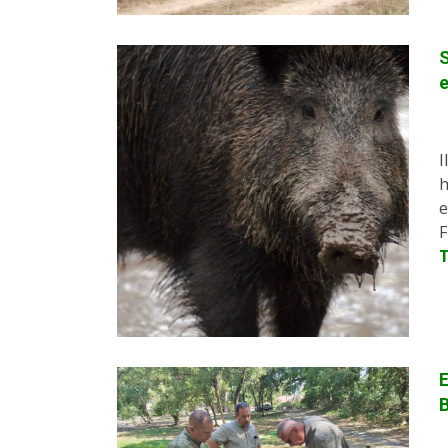
S
e
I
h
e
F
E