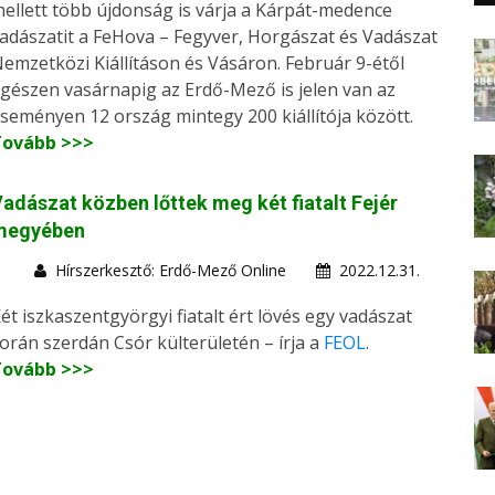
ellett több újdonság is várja a Kárpát-medence
adászatit a FeHova – Fegyver, Horgászat és Vadászat
emzetközi Kiállításon és Vásáron. Február 9-étől
gészen vasárnapig az Erdő-Mező is jelen van az
seményen 12 ország mintegy 200 kiállítója között.
Tovább >>>
adászat közben lőttek meg két fiatalt Fejér
megyében
Hírszerkesztő: Erdő-Mező Online
2022.12.31.
ét iszkaszentgyörgyi fiatalt ért lövés egy vadászat
orán szerdán Csór külterületén – írja a
FEOL
.
Tovább >>>