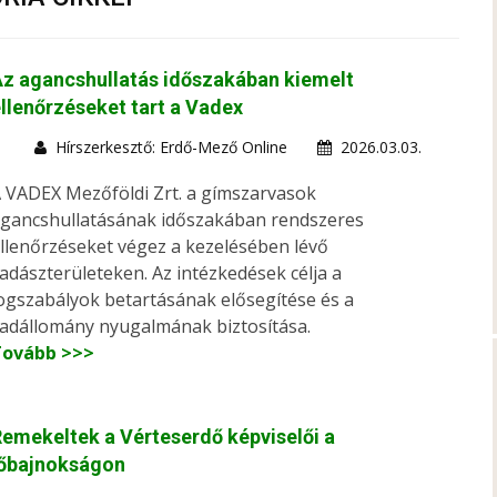
z agancshullatás időszakában kiemelt
llenőrzéseket tart a Vadex
Hírszerkesztő: Erdő-Mező Online
2026.03.03.
 VADEX Mezőföldi Zrt. a gímszarvasok
gancshullatásának időszakában rendszeres
llenőrzéseket végez a kezelésében lévő
adászterületeken. Az intézkedések célja a
ogszabályok betartásának elősegítése és a
adállomány nyugalmának biztosítása.
Tovább >>>
emekeltek a Vérteserdő képviselői a
lőbajnokságon