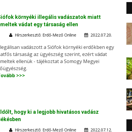
iófok környéki illegális vadászatok miatt
meltek vádat egy társaság ellen
Hírszerkesztő: Erdő-Mező Online
2022.07.20.
llegálisan vadászott a Siófok környéki erdőkben egy
atfős társaság az ügyészség szerint, ezért vádat
meltek ellenük - tájékoztat a Somogy Megyei
őügyészség.
Tovább >>>
ldőlt, hogy ki a legjobb hivatásos vadász
Békésben
Hírszerkesztő: Erdő-Mező Online
2022.07.12.