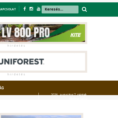
KAPCSOLAT
h i r d e t é s
h i r d e t é s
ÁG
2026. augusztus 7. péntek,
Ibolya
napja