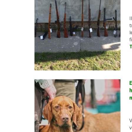
I
t
l
f
h
V
v