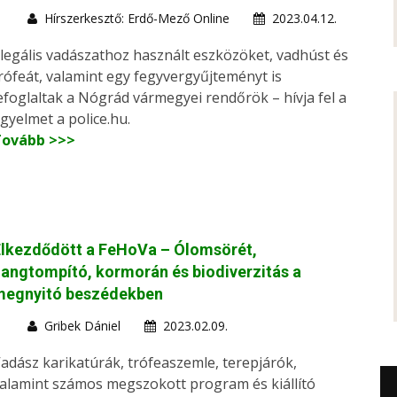
Hírszerkesztő: Erdő-Mező Online
2023.04.12.
llegális vadászathoz használt eszközöket, vadhúst és
rófeát, valamint egy fegyvergyűjteményt is
efoglaltak a Nógrád vármegyei rendőrök – hívja fel a
igyelmet a police.hu.
Tovább >>>
Elkezdődött a FeHoVa – Ólomsörét,
angtompító, kormorán és biodiverzitás a
megnyitó beszédekben
Gribek Dániel
2023.02.09.
adász karikatúrák, trófeaszemle, terepjárók,
alamint számos megszokott program és kiállító