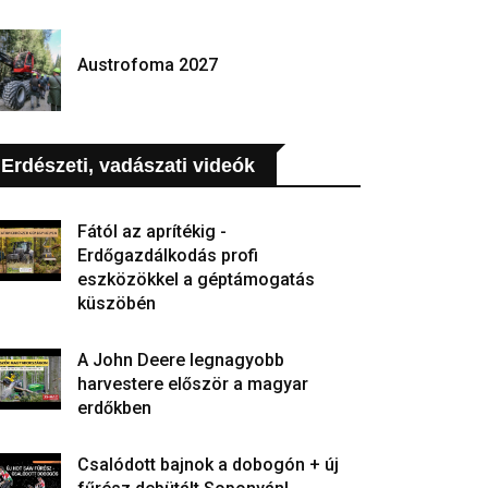
Austrofoma 2027
Erdészeti, vadászati videók
Fától az aprítékig -
Erdőgazdálkodás profi
eszközökkel a géptámogatás
küszöbén
A John Deere legnagyobb
harvestere először a magyar
erdőkben
Csalódott bajnok a dobogón + új