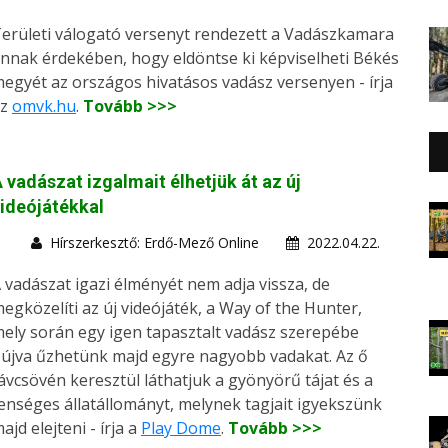
erületi válogató versenyt rendezett a Vadászkamara
nnak érdekében, hogy eldöntse ki képviselheti Békés
egyét az országos hivatásos vadász versenyen - írja
az
omvk.hu
.
Tovább >>>
 vadászat izgalmait élhetjük át az új
ideójátékkal
Hírszerkesztő: Erdő-Mező Online
2022.04.22.
 vadászat igazi élményét nem adja vissza, de
egközelíti az új videójáték, a Way of the Hunter,
ely során egy igen tapasztalt vadász szerepébe
újva űzhetünk majd egyre nagyobb vadakat. Az ő
ávcsövén keresztül láthatjuk a gyönyörű tájat és a
enséges állatállományt, melynek tagjait igyekszünk
ajd elejteni - írja a
Play Dome
.
Tovább >>>