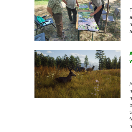
T
a
m
A
v
A
m
m
b
t
f
m