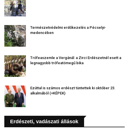
Természetvédelmi erdőkezelés a Pécselyi-
medencében
Trófeaszemle a Vergánál: a Zirci Erdészetnél esett a
legnagyobb trófeatömegű bika
Ezúttal is számos erdészt tüntettek ki október 23.
alkalmából (+KÉPEK)
Erdészeti, vadászati állások