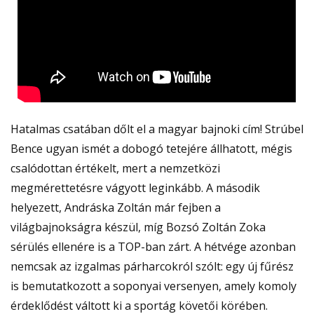
Hatalmas csatában dőlt el a magyar bajnoki cím! Strúbel
Bence ugyan ismét a dobogó tetejére állhatott, mégis
csalódottan értékelt, mert a nemzetközi
megmérettetésre vágyott leginkább. A második
helyezett, Andráska Zoltán már fejben a
világbajnokságra készül, míg Bozsó Zoltán Zoka
sérülés ellenére is a TOP-ban zárt. A hétvége azonban
nemcsak az izgalmas párharcokról szólt: egy új fűrész
is bemutatkozott a soponyai versenyen, amely komoly
érdeklődést váltott ki a sportág követői körében.