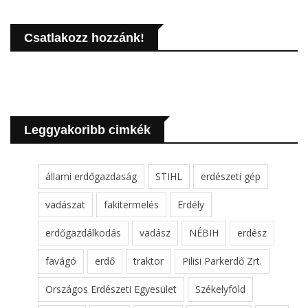
Csatlakozz hozzánk!
Leggyakoribb cimkék
állami erdőgazdaság
STIHL
erdészeti gép
vadászat
fakitermelés
Erdély
erdőgazdálkodás
vadász
NÉBIH
erdész
favágó
erdő
traktor
Pilisi Parkerdő Zrt.
Országos Erdészeti Egyesület
Székelyföld