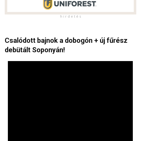
h i r d e t é s
Csalódott bajnok a dobogón + új fűrész
debütált Soponyán!