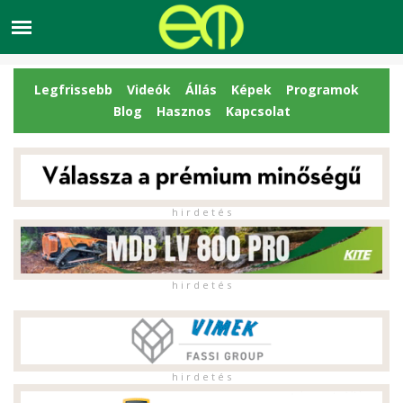
Legfrissebb
Videók
Állás
Képek
Programok
Blog
Hasznos
Kapcsolat
h i r d e t é s
h i r d e t é s
h i r d e t é s