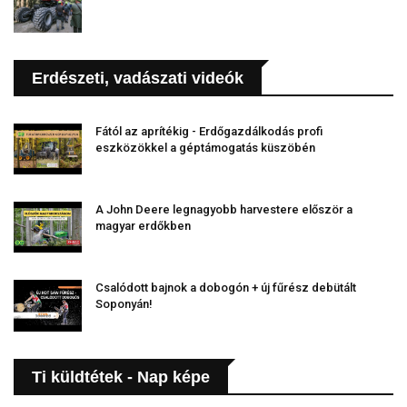
Erdészeti, vadászati videók
Fától az aprítékig - Erdőgazdálkodás profi
eszközökkel a géptámogatás küszöbén
A John Deere legnagyobb harvestere először a
magyar erdőkben
Csalódott bajnok a dobogón + új fűrész debütált
Soponyán!
Ti küldtétek - Nap képe