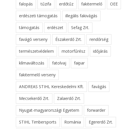
falopás
tűzifa
erdőtűz
fakitermelő
OEE
erdészeti támogatás
illegális fakivágás
támogatás
erdészet
Sefag Zrt.
favágó verseny
Északerdő Zrt.
rendőrség
természetvédelem
motorfűrész
időjárás
klímaváltozás
fatolvaj
faipar
fakitermelő verseny
ANDREAS STIHL Kereskedelmi Kft.
favágás
Mecsekerdő Zrt.
Zalaerdő Zrt.
Nyugat-magyarországi Egyetem
forwarder
STIHL Timbersports
Románia
Egererdő Zrt.