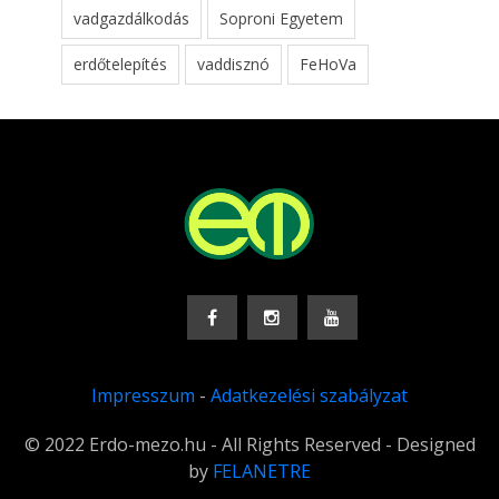
vadgazdálkodás
Soproni Egyetem
erdőtelepítés
vaddisznó
FeHoVa
Impresszum
-
Adatkezelési szabályzat
© 2022 Erdo-mezo.hu - All Rights Reserved - Designed
by
FELANETRE