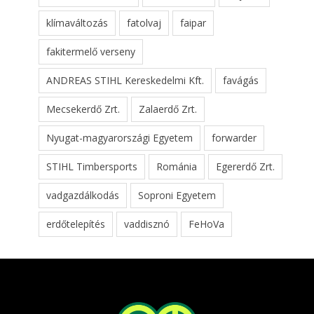
klímaváltozás
fatolvaj
faipar
fakitermelő verseny
ANDREAS STIHL Kereskedelmi Kft.
favágás
Mecsekerdő Zrt.
Zalaerdő Zrt.
Nyugat-magyarországi Egyetem
forwarder
STIHL Timbersports
Románia
Egererdő Zrt.
vadgazdálkodás
Soproni Egyetem
erdőtelepítés
vaddisznó
FeHoVa