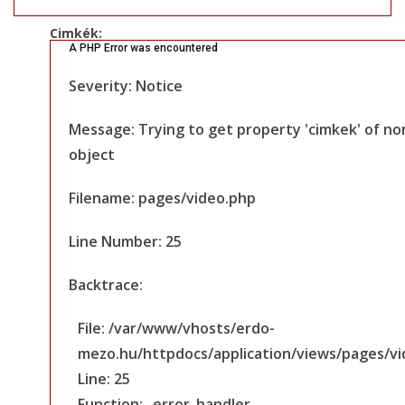
Cimkék:
A PHP Error was encountered
Severity: Notice
Message: Trying to get property 'cimkek' of no
object
Filename: pages/video.php
Line Number: 25
Backtrace:
File: /var/www/vhosts/erdo-
mezo.hu/httpdocs/application/views/pages/v
Line: 25
Function: _error_handler