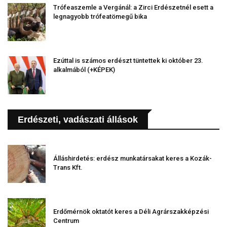
Trófeaszemle a Vergánál: a Zirci Erdészetnél esett a
legnagyobb trófeatömegű bika
Ezúttal is számos erdészt tüntettek ki október 23.
alkalmából (+KÉPEK)
Erdészeti, vadászati állások
Álláshirdetés: erdész munkatársakat keres a Kozák-
Trans Kft.
Erdőmérnök oktatót keres a Déli Agrárszakképzési
Centrum