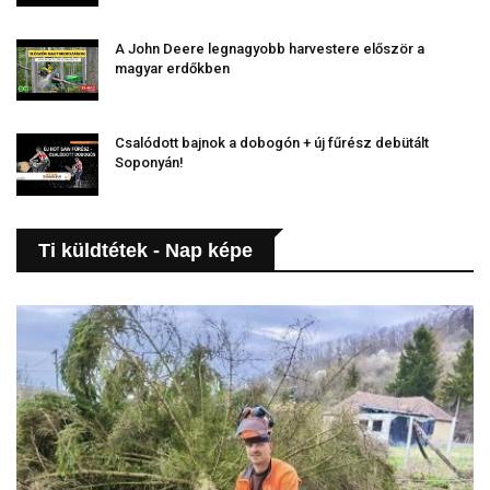
A John Deere legnagyobb harvestere először a
magyar erdőkben
Csalódott bajnok a dobogón + új fűrész debütált
Soponyán!
Ti küldtétek - Nap képe