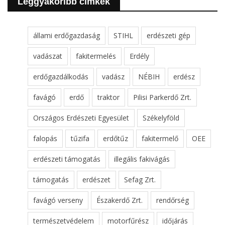
Leggyakoribb cimkék
állami erdőgazdaság
STIHL
erdészeti gép
vadászat
fakitermelés
Erdély
erdőgazdálkodás
vadász
NÉBIH
erdész
favágó
erdő
traktor
Pilisi Parkerdő Zrt.
Országos Erdészeti Egyesület
Székelyföld
falopás
tűzifa
erdőtűz
fakitermelő
OEE
erdészeti támogatás
illegális fakivágás
támogatás
erdészet
Sefag Zrt.
favágó verseny
Északerdő Zrt.
rendőrség
természetvédelem
motorfűrész
időjárás