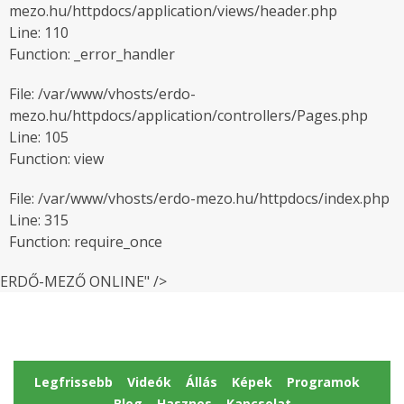
mezo.hu/httpdocs/application/views/header.php
Line: 110
Function: _error_handler
File: /var/www/vhosts/erdo-
mezo.hu/httpdocs/application/controllers/Pages.php
Line: 105
Function: view
File: /var/www/vhosts/erdo-mezo.hu/httpdocs/index.php
Line: 315
Function: require_once
ERDŐ-MEZŐ ONLINE" />
Legfrissebb
Videók
Állás
Képek
Programok
Blog
Hasznos
Kapcsolat