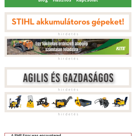
h i r d e t é s
h i r d e t é s
h i r d e t é s
h i r d e t é s
A PHP Error was encountered