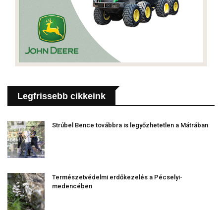
Legfrissebb cikkeink
Strúbel Bence továbbra is legyőzhetetlen a Mátrában
Természetvédelmi erdőkezelés a Pécselyi-
medencében