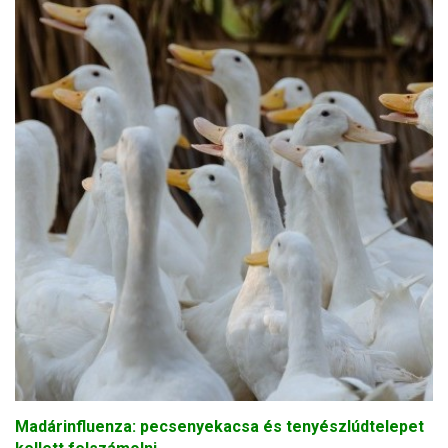
Madárinfluenza: pecsenyekacsa és tenyészlúdtelepet