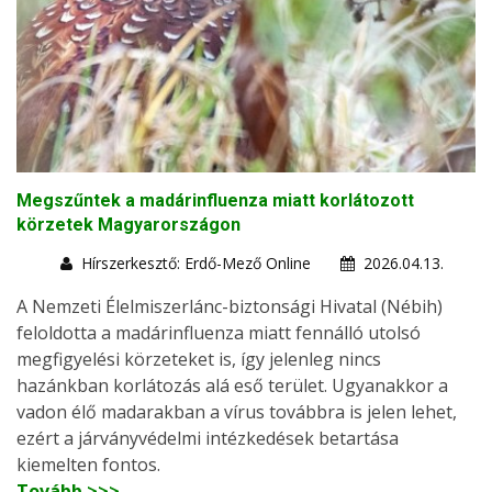
Megszűntek a madárinfluenza miatt korlátozott
körzetek Magyarországon
Hírszerkesztő: Erdő-Mező Online
2026.04.13.
A Nemzeti Élelmiszerlánc-biztonsági Hivatal (Nébih)
feloldotta a madárinfluenza miatt fennálló utolsó
megfigyelési körzeteket is, így jelenleg nincs
hazánkban korlátozás alá eső terület. Ugyanakkor a
vadon élő madarakban a vírus továbbra is jelen lehet,
ezért a járványvédelmi intézkedések betartása
kiemelten fontos.
Tovább >>>