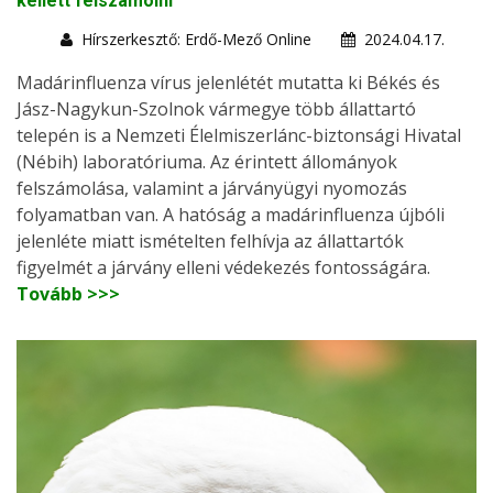
kellett felszámolni
Hírszerkesztő: Erdő-Mező Online
2024.04.17.
Madárinfluenza vírus jelenlétét mutatta ki Békés és
Jász-Nagykun-Szolnok vármegye több állattartó
telepén is a Nemzeti Élelmiszerlánc-biztonsági Hivatal
(Nébih) laboratóriuma. Az érintett állományok
felszámolása, valamint a járványügyi nyomozás
folyamatban van. A hatóság a madárinfluenza újbóli
jelenléte miatt ismételten felhívja az állattartók
figyelmét a járvány elleni védekezés fontosságára.
Tovább >>>