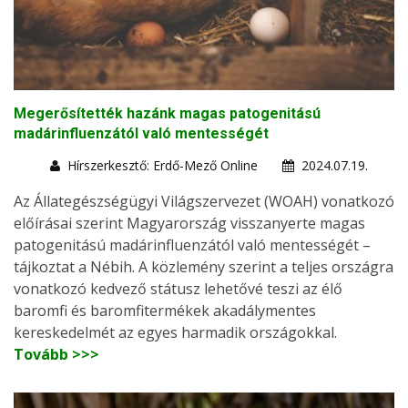
Megerősítették hazánk magas patogenitású
madárinfluenzától való mentességét
Hírszerkesztő: Erdő-Mező Online
2024.07.19.
Az Állategészségügyi Világszervezet (WOAH) vonatkozó
előírásai szerint Magyarország visszanyerte magas
patogenitású madárinfluenzától való mentességét –
tájkoztat a Nébih. A közlemény szerint a teljes országra
vonatkozó kedvező státusz lehetővé teszi az élő
baromfi és baromfitermékek akadálymentes
kereskedelmét az egyes harmadik országokkal.
Tovább >>>