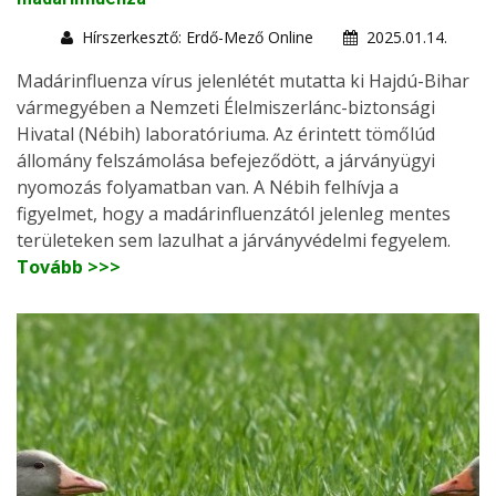
Hírszerkesztő: Erdő-Mező Online
2025.01.14.
Madárinfluenza vírus jelenlétét mutatta ki Hajdú-Bihar
vármegyében a Nemzeti Élelmiszerlánc-biztonsági
Hivatal (Nébih) laboratóriuma. Az érintett tömőlúd
állomány felszámolása befejeződött, a járványügyi
nyomozás folyamatban van. A Nébih felhívja a
figyelmet, hogy a madárinfluenzától jelenleg mentes
területeken sem lazulhat a járványvédelmi fegyelem.
Tovább >>>