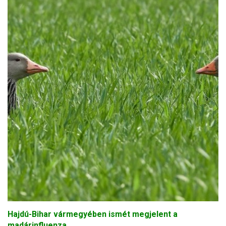
Hajdú-Bihar vármegyében ismét megjelent a
madárinfluenza