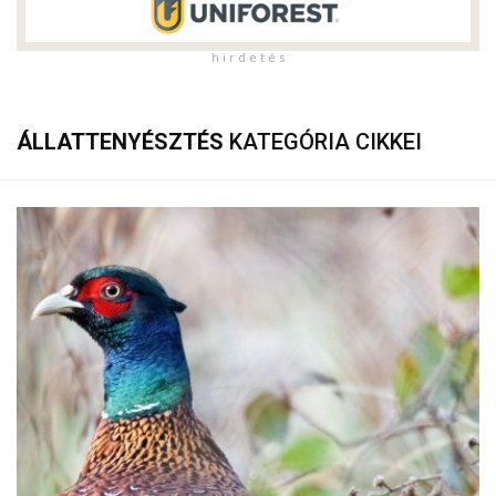
h i r d e t é s
ÁLLATTENYÉSZTÉS
KATEGÓRIA CIKKEI