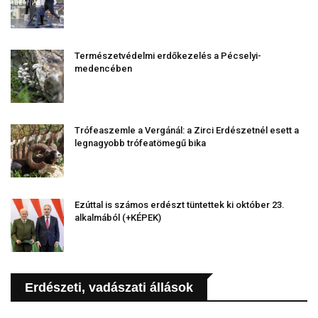
Természetvédelmi erdőkezelés a Pécselyi-
medencében
Trófeaszemle a Vergánál: a Zirci Erdészetnél esett a
legnagyobb trófeatömegű bika
Ezúttal is számos erdészt tüntettek ki október 23.
alkalmából (+KÉPEK)
Erdészeti, vadászati állások