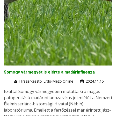
Somogy vármegyét is elérte a madárinfluenza
Hírszerkesztő: Erdő-Mező Online
2024.11.15.
Ezúttal Somogy vármegyében mutatta ki a magas
patogenitású madárinfluenza vírus jelenlétét a Nemzeti
Élelmiszerlánc-biztonsági Hivatal (Nébih)
laboratóriuma. Emellett a fertőzéssel már érintett Jász-