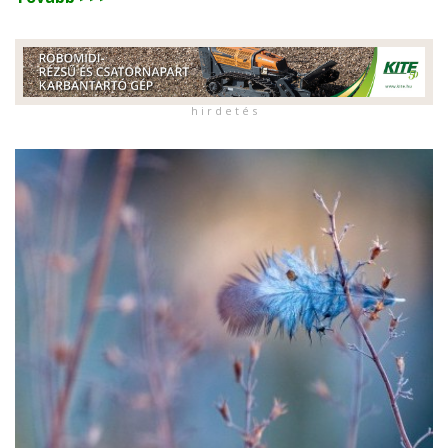
h i r d e t é s