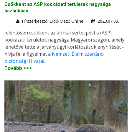
Csökkent az ASP kockázati területek nagysága
hazánkban
Hírszerkesztő: Erdő-Mező Online
2023.07.03.
Jelentősen csökkent az afrikai sertéspestis (ASP)
kockázati területek nagysága Magyarországon, amely
lehetővé tette a járványügyi korlátozások enyhítését –
hívja fel a figyelmet a
Nemzeti Élelmiszerlánc-
biztonsági Hivatal
.
Tovább >>>