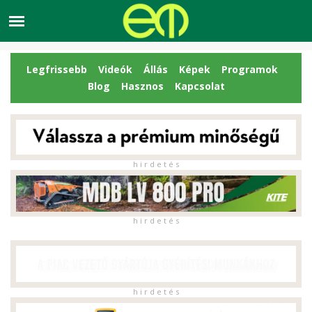
Legfrissebb
Videók
Állás
Képek
Programok
Blog
Hasznos
Kapcsolat
h i r d e t é s
h i r d e t é s
h i r d e t é s