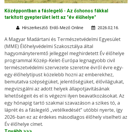
Középpontban a fáslegelő - Az őshonos fákkal
tarkított gyepterület lett az "év élőhelye"
Hírszerkesztő: Erdő-Mező Online
2026.02.16.
A Magyar Madártani és Természetvédelmi Egyesület
(MME) Élőhelyvédelmi Szakosztálya által
hagyományteremtő jelleggel meghirdetett Év élőhelye
programmal Közép-Kelet-Európa legnagyobb civil
természetvédelmi szervezete szeretne évről évre egy-
egy élőhelytípust közelebb hozni az emberekhez,
bemutatva szépségüket, jelentőségüket, élővilágukat,
megvizsgálni az adott helyek állapotjavításának
lehetőségeit és el is végezni ilyen beavatkozásokat. Az
egy hónapig tartó szakmai szavazáson a szikes tó, a
láprét és a fáslegelő „vetélkedését” utóbbi nyerte, így
2026-ban ez az érdekes másodlagos élőhely viselheti az
Év élőhelye címet.
Tovább >>>