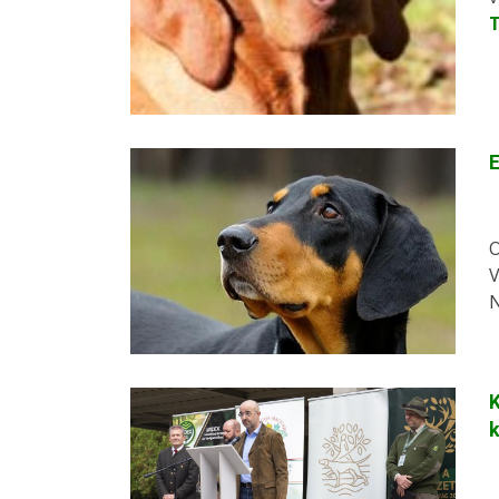
E
O
V
N
K
k