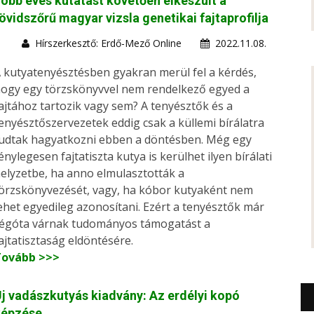
öbb éves kutatást követően elkészült a
övidszőrű magyar vizsla genetikai fajtaprofilja
Hírszerkesztő: Erdő-Mező Online
2022.11.08.
 kutyatenyésztésben gyakran merül fel a kérdés,
ogy egy törzskönyvvel nem rendelkező egyed a
ajtához tartozik vagy sem? A tenyésztők és a
enyésztőszervezetek eddig csak a küllemi bírálatra
udtak hagyatkozni ebben a döntésben. Még egy
énylegesen fajtatiszta kutya is kerülhet ilyen bírálati
elyzetbe, ha anno elmulasztották a
örzskönyvezését, vagy, ha kóbor kutyaként nem
ehet egyedileg azonosítani. Ezért a tenyésztők már
égóta várnak tudományos támogatást a
ajtatisztaság eldöntésére.
Tovább >>>
j vadászkutyás kiadvány: Az erdélyi kopó
képzése