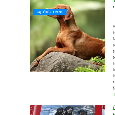
T
r
SAJTÓKÖZLEMÉNY
A
h
f
t
t
t
h
t
l
r
f
Ú