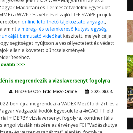
érgezések jelentik. A WWF Magyarország és a
agyar Madártani és Természetvédelmi Egyesület
MME) a WWF részvételével zajló LIFE SWiPE projekt
keretében
online letölthető tájékoztató anyagot
,
alamint
a méreg- és tetemkereső kutyás egység
unkáját bemutató videókat
készített, melyek célja,
ogy segítséget nyújtson a veszélyeztetett és védett
ajok ellen elkövetett bűncselekmények
elderítéséhez.
Tovább >>>
dén is megrendezik a vizslaversenyt fogolyra
Hírszerkesztő: Erdő-Mező Online
2022.08.03.
022-ben újra megrendezi a VADEX Mezőföldi Zrt. és a
agyar Vadgazdálkodók Egyesülete a 4xCACIT Field
rial + DERBY vizslaversenyt fogolyra, kontinentális
s angol vizslák részére az érvényes FCI "Vadászkutya
izsga- és versenyszabályzat" alapján, fogolyra.