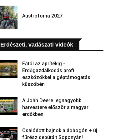
Austrofoma 2027
Erdészeti, vadászati videók
Fától az aprítékig -
Erdőgazdálkodás profi
eszközökkel a géptámogatás
küszöbén
A John Deere legnagyobb
harvestere először a magyar
erdőkben
Csalódott bajnok a dobogón + új
fűrész debütált Soponyán!