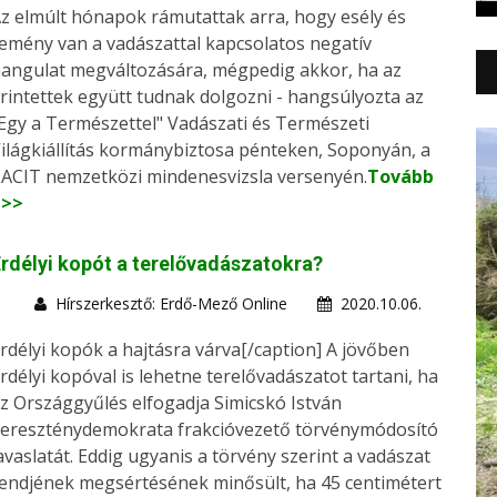
z elmúlt hónapok rámutattak arra, hogy esély és
emény van a vadászattal kapcsolatos negatív
angulat megváltozására, mégpedig akkor, ha az
rintettek együtt tudnak dolgozni - hangsúlyozta az
Egy a Természettel" Vadászati és Természeti
ilágkiállítás kormánybiztosa pénteken, Soponyán, a
ACIT nemzetközi mindenesvizsla versenyén.
Tovább
>>>
rdélyi kopót a terelővadászatokra?
Hírszerkesztő: Erdő-Mező Online
2020.10.06.
rdélyi kopók a hajtásra várva[/caption] A jövőben
rdélyi kopóval is lehetne terelővadászatot tartani, ha
z Országgyűlés elfogadja Simicskó István
ereszténydemokrata frakcióvezető törvénymódosító
avaslatát. Eddig ugyanis a törvény szerint a vadászat
endjének megsértésének minősült, ha 45 centimétert