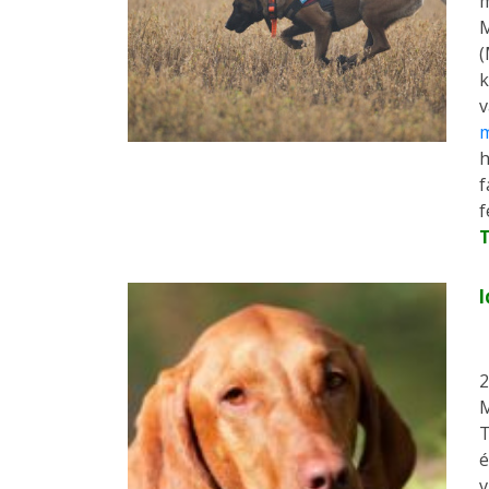
m
M
(
v
m
h
f
f
I
2
M
T
é
v