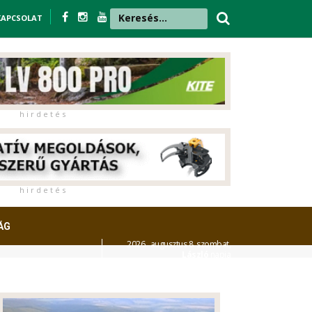
KAPCSOLAT
h i r d e t é s
h i r d e t é s
ÁG
2026. augusztus 8. szombat,
László
napja