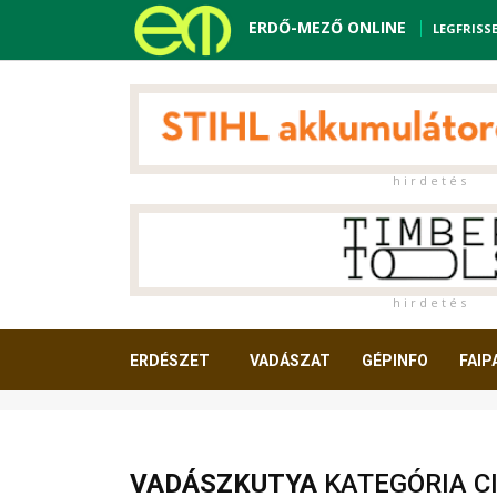
ERDŐ-MEZŐ ONLINE
LEGFRISS
h i r d e t é s
h i r d e t é s
ERDÉSZET
VADÁSZAT
GÉPINFO
FAIP
OLVASNIVALÓ
VADÁSZKUTYA
KATEGÓRIA CI