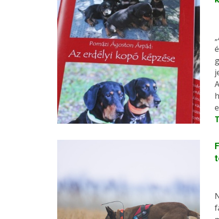
„
é
g
j
A
h
e
F
N
f