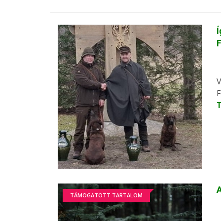
Í
V
F
A
TÁMOGATOTT TARTALOM