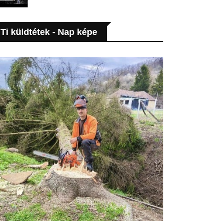
Ti küldtétek - Nap képe