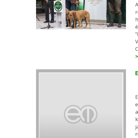
A
r
h
é
"
V
C
E
E
e
a
k
j
r