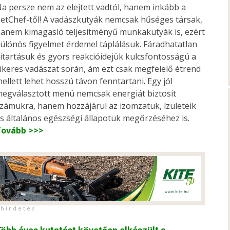
a persze nem az elejtett vadtól, hanem inkább a
etChef-től! A vadászkutyák nemcsak hűséges társak,
anem kimagasló teljesítményű munkakutyák is, ezért
ülönös figyelmet érdemel táplálásuk. Fáradhatatlan
itartásuk és gyors reakcióidejük kulcsfontosságú a
ikeres vadászat során, ám ezt csak megfelelő étrend
ellett lehet hosszú távon fenntartani. Egy jól
egválasztott menü nemcsak energiát biztosít
zámukra, hanem hozzájárul az izomzatuk, ízületeik
s általános egészségi állapotuk megőrzéséhez is.
Tovább >>>
h i r d e t é s