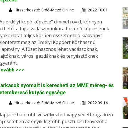
Hírszerkesztő: Erdő-Mező Online
2022.10.01.
Az erdélyi kopó képzése” címmel rövid, könnyen
rthető, a fajta vadászmunkára történő képzésének
yakorlatát teljes körűen összefoglaló kiadványt
elentetett meg az Erdélyi Kopóért Közhasznú
lapítvány. A füzet hasznos lehet vadászoknak,
ajtóknak, városi gazdáknak és tenyésztőknek
gyaránt.
Tovább >>>
arkasok nyomait is keresheti az MME méreg- és
tetemkereső kutyás egysége
Hírszerkesztő: Erdő-Mező Online
2022.09.14.
apjainkban több veszélyeztett vagy védett ragadozó
aj esetében az egyik legfőbb pusztulási tényezőt a