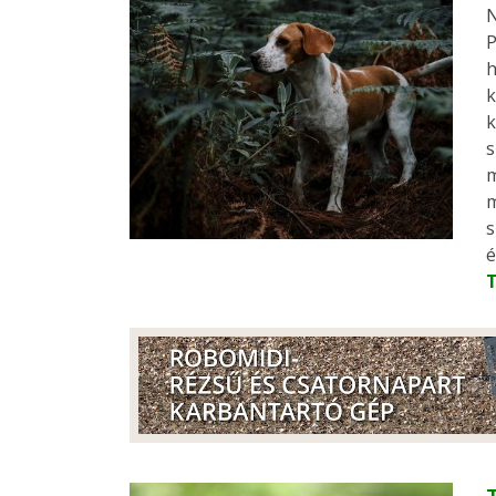
N
P
h
k
k
s
m
m
s
é