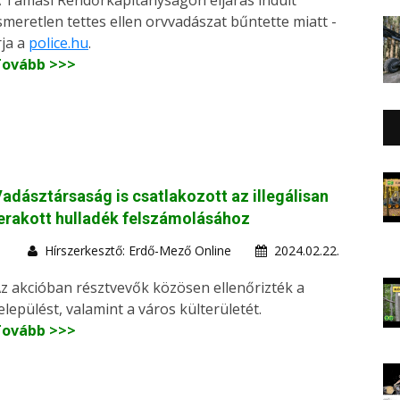
 Tamási Rendőrkapitányságon eljárás indult
smeretlen tettes ellen orvvadászat bűntette miatt -
rja a
police.hu
.
Tovább >>>
adásztársaság is csatlakozott az illegálisan
erakott hulladék felszámolásához
Hírszerkesztő: Erdő-Mező Online
2024.02.22.
z akcióban résztvevők közösen ellenőrizték a
elepülést, valamint a város külterületét.
Tovább >>>