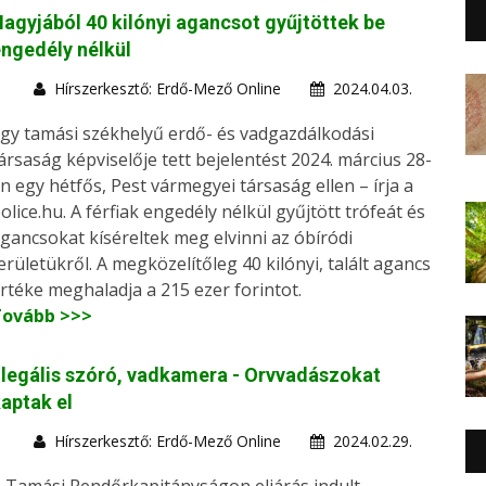
agyjából 40 kilónyi agancsot gyűjtöttek be
ngedély nélkül
Hírszerkesztő: Erdő-Mező Online
2024.04.03.
gy tamási székhelyű erdő- és vadgazdálkodási
ársaság képviselője tett bejelentést 2024. március 28-
n egy hétfős, Pest vármegyei társaság ellen – írja a
olice.hu. A férfiak engedély nélkül gyűjtött trófeát és
gancsokat kíséreltek meg elvinni az óbíródi
erületükről. A megközelítőleg 40 kilónyi, talált agancs
rtéke meghaladja a 215 ezer forintot.
Tovább >>>
llegális szóró, vadkamera - Orvvadászokat
aptak el
Hírszerkesztő: Erdő-Mező Online
2024.02.29.