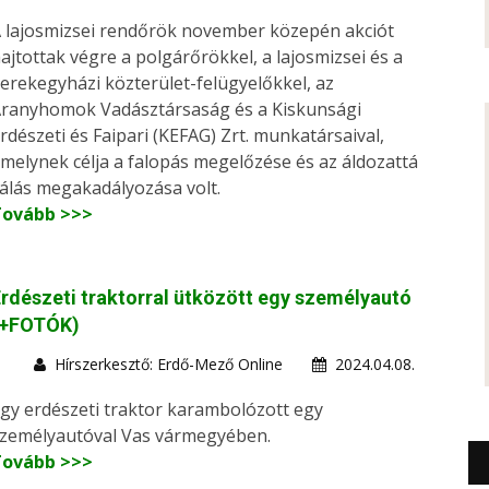
 lajosmizsei rendőrök november közepén akciót
ajtottak végre a polgárőrökkel, a lajosmizsei és a
erekegyházi közterület-felügyelőkkel, az
ranyhomok Vadásztársaság és a Kiskunsági
rdészeti és Faipari (KEFAG) Zrt. munkatársaival,
melynek célja a falopás megelőzése és az áldozattá
álás megakadályozása volt.
Tovább >>>
rdészeti traktorral ütközött egy személyautó
(+FOTÓK)
Hírszerkesztő: Erdő-Mező Online
2024.04.08.
gy erdészeti traktor karambolózott egy
zemélyautóval Vas vármegyében.
Tovább >>>