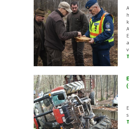
A
h
k
A
E
a
v
E
E
s