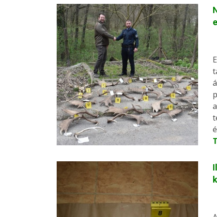
N
e
E
t
á
p
a
t
é
I
k