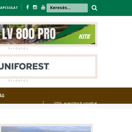
KAPCSOLAT
h i r d e t é s
h i r d e t é s
ÁG
2026. augusztus 8. szombat,
László
napja