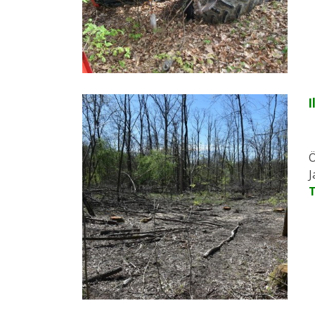
I
Ö
J