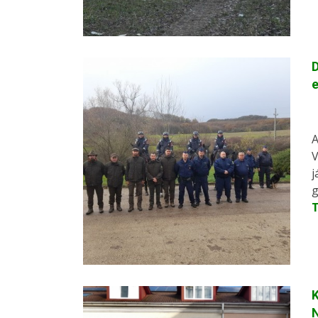
D
A
V
j
g
K
N