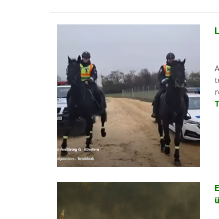
L
A
t
r
E
ü