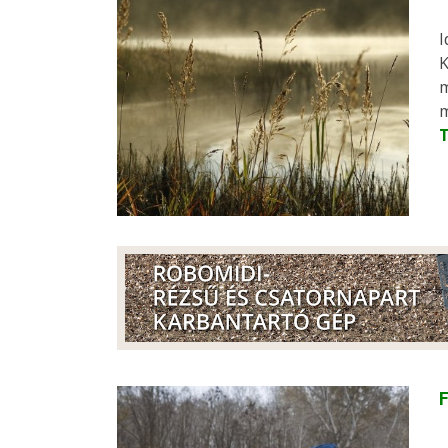
I
K
m
m
F