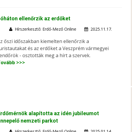
óháton ellenőrzik az erdőket
Hírszerkesztő: Erdő-Mező Online
2025.11.17.
z őszi időszakban kiemelten ellenőrzik a
uristautakat és az erdőket a Veszprém vármegyei
endőrök - osztották meg a hírt a szervek.
Tovább >>>
rdőmérnök alapította az idén jubileumot
nnepelő nemzeti parkot
Hírszerkesztő: Erdő-Mező Online
2025.01.14.