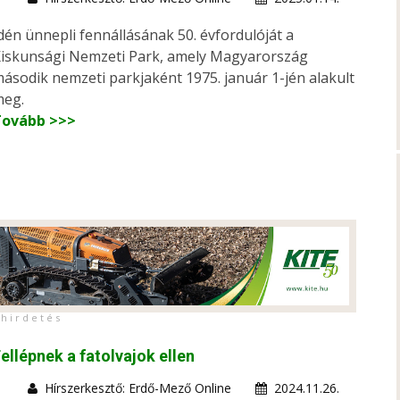
dén ünnepli fennállásának 50. évfordulóját a
iskunsági Nemzeti Park, amely Magyarország
ásodik nemzeti parkjaként 1975. január 1-jén alakult
eg.
Tovább >>>
h i r d e t é s
ellépnek a fatolvajok ellen
Hírszerkesztő: Erdő-Mező Online
2024.11.26.