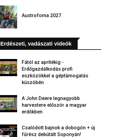
Austrofoma 2027
Erdészeti, vadászati videók
Fától az aprítékig -
Erdőgazdálkodás profi
eszközökkel a géptámogatás
küszöbén
A John Deere legnagyobb
harvestere először a magyar
erdőkben
Csalódott bajnok a dobogón + új
fűrész debütált Soponyán!