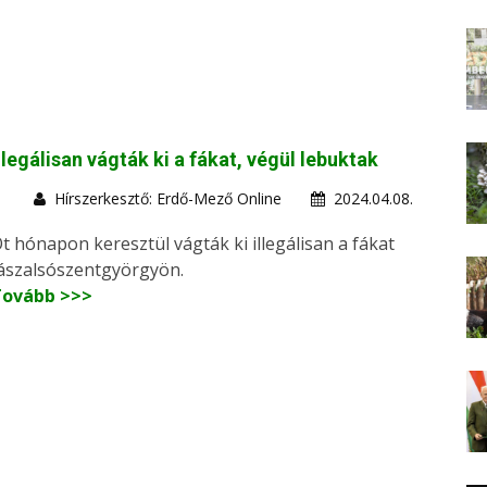
llegálisan vágták ki a fákat, végül lebuktak
Hírszerkesztő: Erdő-Mező Online
2024.04.08.
t hónapon keresztül vágták ki illegálisan a fákat
ászalsószentgyörgyön.
Tovább >>>