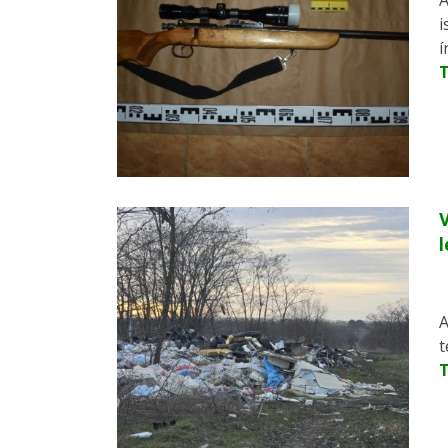
A
i
í
V
l
A
t