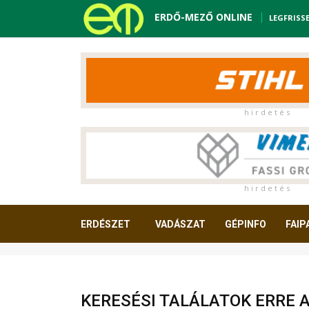
ERDŐ-MEZŐ ONLINE
LEGFRISS
h i r d e t é s
h i r d e t é s
ERDÉSZET
VADÁSZAT
GÉPINFO
FAIP
OLVASNIVALÓ
KERESÉSI TALÁLATOK ERRE 