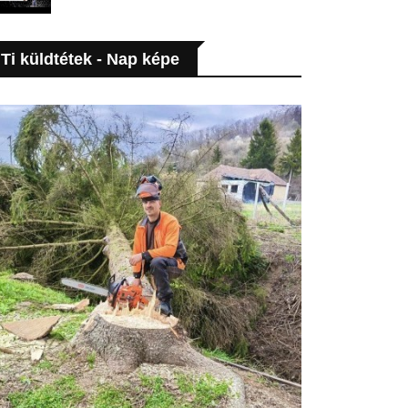
Ti küldtétek - Nap képe