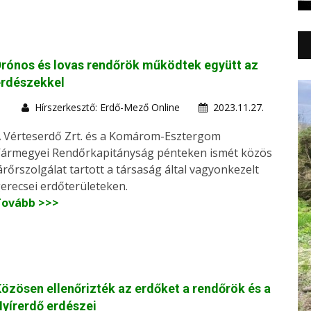
rónos és lovas rendőrök működtek együtt az
erdészekkel
Hírszerkesztő: Erdő-Mező Online
2023.11.27.
 Vérteserdő Zrt. és a Komárom-Esztergom
ármegyei Rendőrkapitányság pénteken ismét közös
árőrszolgálat tartott a társaság által vagyonkezelt
erecsei erdőterületeken.
Tovább >>>
özösen ellenőrizték az erdőket a rendőrök és a
yírerdő erdészei