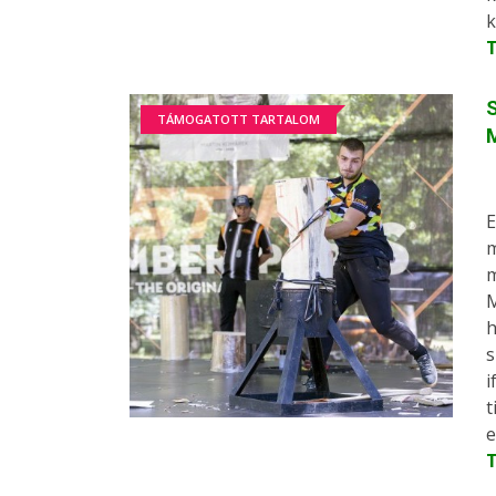
k
S
TÁMOGATOTT TARTALOM
E
m
m
M
h
s
i
t
e