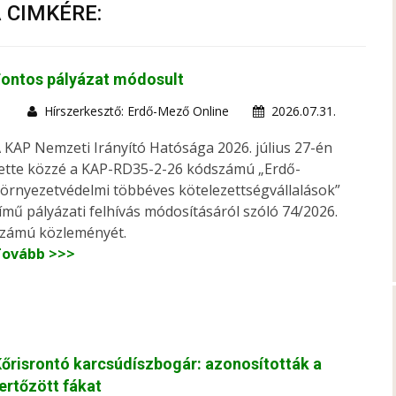
A CIMKÉRE:
Fontos pályázat módosult
Hírszerkesztő: Erdő-Mező Online
2026.07.31.
 KAP Nemzeti Irányító Hatósága 2026. július 27-én
ette közzé a KAP-RD35-2-26 kódszámú „Erdő-
örnyezetvédelmi többéves kötelezettségvállalások”
ímű pályázati felhívás módosításáról szóló 74/2026.
zámú közleményét.
Tovább >>>
őrisrontó karcsúdíszbogár: azonosították a
ertőzött fákat