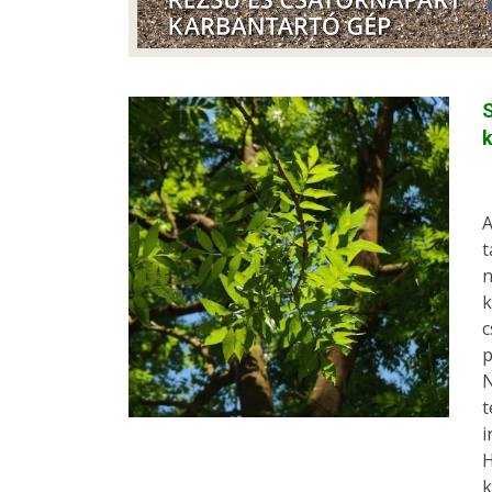
S
A
t
n
k
c
p
N
t
i
H
k