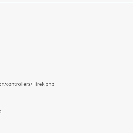
on/controllers/Hirek.php
p