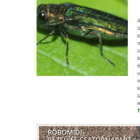
A
l
k
m
s
k
é
v
i
k
l
e