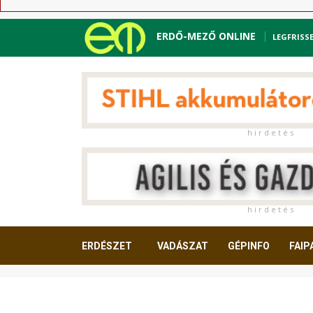
ERDŐ-MEZŐ ONLINE
LEGFRISS
h i r d e t é s
h i r d e t é s
ERDÉSZET
VADÁSZAT
GÉPINFO
FAIP
OLVASNIVALÓ