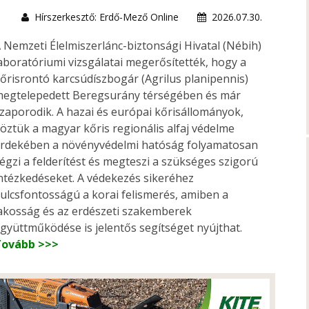
Hírszerkesztő: Erdő-Mező Online
2026.07.30.
 Nemzeti Élelmiszerlánc-biztonsági Hivatal (Nébih)
aboratóriumi vizsgálatai megerősítették, hogy a
őrisrontó karcsúdíszbogár (Agrilus planipennis)
egtelepedett Beregsurány térségében és már
zaporodik. A hazai és európai kőrisállományok,
öztük a magyar kőris regionális alfaj védelme
rdekében a növényvédelmi hatóság folyamatosan
égzi a felderítést és megteszi a szükséges szigorú
ntézkedéseket. A védekezés sikeréhez
ulcsfontosságú a korai felismerés, amiben a
akosság és az erdészeti szakemberek
gyüttműködése is jelentős segítséget nyújthat.
Tovább >>>