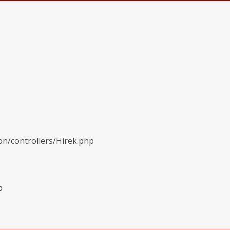
on/controllers/Hirek.php
p