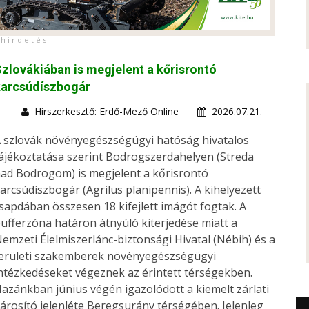
h i r d e t é s
zlovákiában is megjelent a kőrisrontó
karcsúdíszbogár
Hírszerkesztő: Erdő-Mező Online
2026.07.21.
 szlovák növényegészségügyi hatóság hivatalos
ájékoztatása szerint Bodrogszerdahelyen (Streda
ad Bodrogom) is megjelent a kőrisrontó
arcsúdíszbogár (Agrilus planipennis). A kihelyezett
sapdában összesen 18 kifejlett imágót fogtak. A
ufferzóna határon átnyúló kiterjedése miatt a
emzeti Élelmiszerlánc-biztonsági Hivatal (Nébih) és a
erületi szakemberek növényegészségügyi
ntézkedéseket végeznek az érintett térségekben.
azánkban június végén igazolódott a kiemelt zárlati
árosító jelenléte Beregsurány térségében. Jelenleg