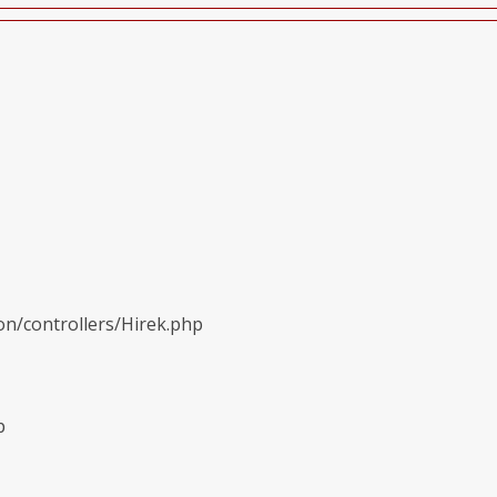
on/controllers/Hirek.php
p