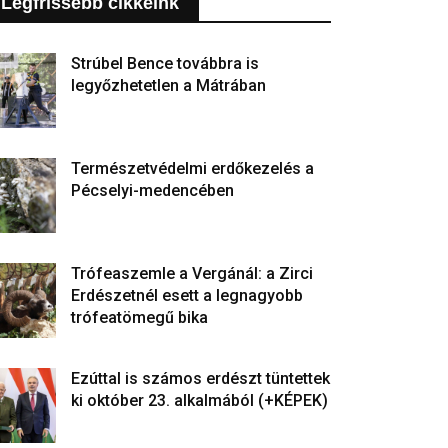
Legfrissebb cikkeink
Strúbel Bence továbbra is
legyőzhetetlen a Mátrában
Természetvédelmi erdőkezelés a
Pécselyi-medencében
Trófeaszemle a Vergánál: a Zirci
Erdészetnél esett a legnagyobb
trófeatömegű bika
Ezúttal is számos erdészt tüntettek
ki október 23. alkalmából (+KÉPEK)