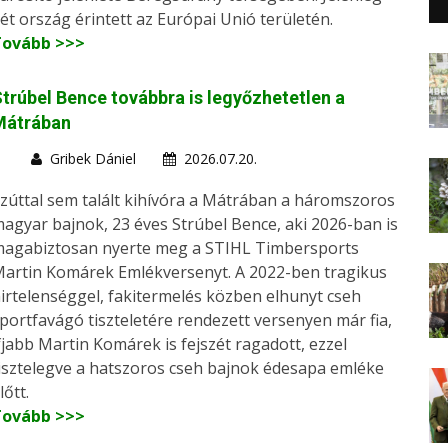
ét ország érintett az Európai Unió területén.
Tovább >>>
trúbel Bence továbbra is legyőzhetetlen a
Mátrában
Gribek Dániel
2026.07.20.
zúttal sem talált kihívóra a Mátrában a háromszoros
agyar bajnok, 23 éves Strúbel Bence, aki 2026-ban is
agabiztosan nyerte meg a STIHL Timbersports
artin Komárek Emlékversenyt. A 2022-ben tragikus
irtelenséggel, fakitermelés közben elhunyt cseh
portfavágó tiszteletére rendezett versenyen már fia,
fjabb Martin Komárek is fejszét ragadott, ezzel
isztelegve a hatszoros cseh bajnok édesapa emléke
lőtt.
Tovább >>>