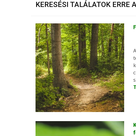
KERESÉSI TALÁLATOK ERRE 
A
t
k
c
s
K
f