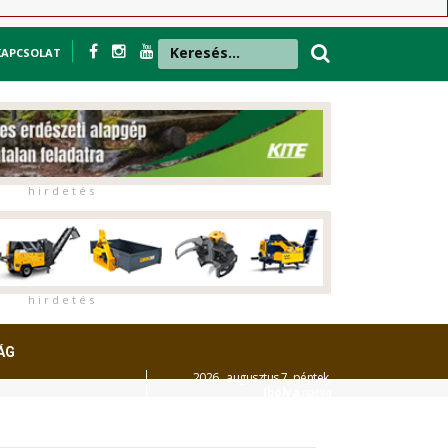
KAPCSOLAT
h i r d e t é s
h i r d e t é s
ÁG
2026. augusztus 7. péntek,
Ibolya
napja