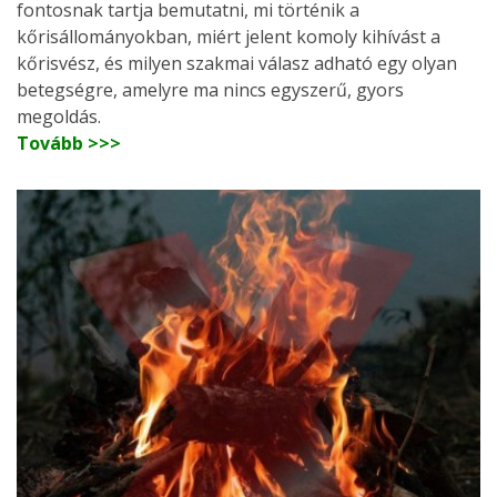
fontosnak tartja bemutatni, mi történik a
kőrisállományokban, miért jelent komoly kihívást a
kőrisvész, és milyen szakmai válasz adható egy olyan
betegségre, amelyre ma nincs egyszerű, gyors
megoldás.
Tovább >>>