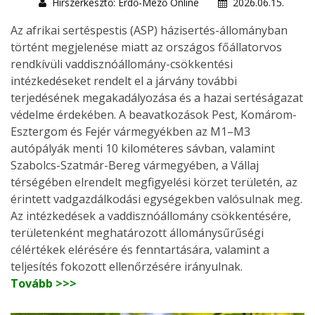
Hírszerkesztő: Erdő-Mező Online
2026.06.15.
Az afrikai sertéspestis (ASP) házisertés-állományban
történt megjelenése miatt az országos főállatorvos
rendkívüli vaddisznóállomány-csökkentési
intézkedéseket rendelt el a járvány további
terjedésének megakadályozása és a hazai sertéságazat
védelme érdekében. A beavatkozások Pest, Komárom-
Esztergom és Fejér vármegyékben az M1–M3
autópályák menti 10 kilométeres sávban, valamint
Szabolcs-Szatmár-Bereg vármegyében, a Vállaj
térségében elrendelt megfigyelési körzet területén, az
érintett vadgazdálkodási egységekben valósulnak meg.
Az intézkedések a vaddisznóállomány csökkentésére,
területenként meghatározott állománysűrűségi
célértékek elérésére és fenntartására, valamint a
teljesítés fokozott ellenőrzésére irányulnak.
Tovább >>>