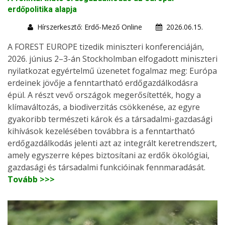
erdőpolitika alapja
Hírszerkesztő: Erdő-Mező Online
2026.06.15.
A FOREST EUROPE tizedik miniszteri konferenciáján,
2026. június 2–3-án Stockholmban elfogadott miniszteri
nyilatkozat egyértelmű üzenetet fogalmaz meg: Európa
erdeinek jövője a fenntartható erdőgazdálkodásra
épül. A részt vevő országok megerősítették, hogy a
klímaváltozás, a biodiverzitás csökkenése, az egyre
gyakoribb természeti károk és a társadalmi-gazdasági
kihívások kezelésében továbbra is a fenntartható
erdőgazdálkodás jelenti azt az integrált keretrendszert,
amely egyszerre képes biztosítani az erdők ökológiai,
gazdasági és társadalmi funkcióinak fennmaradását.
Tovább >>>