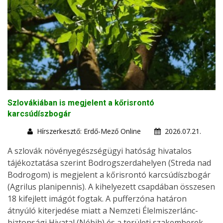
Szlovákiában is megjelent a kőrisrontó
karcsúdíszbogár
Hírszerkesztő: Erdő-Mező Online
2026.07.21.
A szlovák növényegészségügyi hatóság hivatalos
tájékoztatása szerint Bodrogszerdahelyen (Streda nad
Bodrogom) is megjelent a kőrisrontó karcsúdíszbogár
(Agrilus planipennis). A kihelyezett csapdában összesen
18 kifejlett imágót fogtak. A pufferzóna határon
átnyúló kiterjedése miatt a Nemzeti Élelmiszerlánc-
biztonsági Hivatal (Nébih) és a területi szakemberek