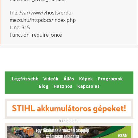
File: /var/www/vhosts/erdo-
mezo.hu/httpdocs/index.php
Line: 315
Function: require_once
Legfrissebb
Videók
Állás
Képek
Programok
Blog
Hasznos
Kapcsolat
h i r d e t é s