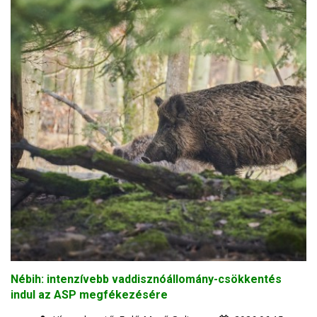
Nébih: intenzívebb vaddisznóállomány-csökkentés
indul az ASP megfékezésére