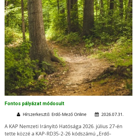
Fontos pályázat módosult
Hírszerkesztő: Erdő-Mező Online
2026.07.31.
A KAP Nemzeti Irányító Hatósága 2026. július 27-én
tette közzé a KAP-RD35-2-26 kódszámú „Erdő-