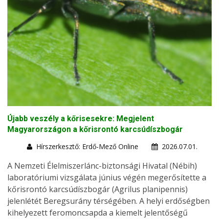
Újabb veszély a kőrisesekre: Megjelent
Magyarországon a kőrisrontó karcsúdíszbogár
Hírszerkesztő: Erdő-Mező Online
2026.07.01.
A Nemzeti Élelmiszerlánc-biztonsági Hivatal (Nébih)
laboratóriumi vizsgálata június végén megerősítette a
kőrisrontó karcsúdíszbogár (Agrilus planipennis)
jelenlétét Beregsurány térségében. A helyi erdőségben
kihelyezett feromoncsapda a kiemelt jelentőségű