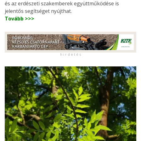
és az erdészeti szakemberek együttműködése is
jelentős segítséget nyújthat.
Tovább >>>
h i r d e t é s