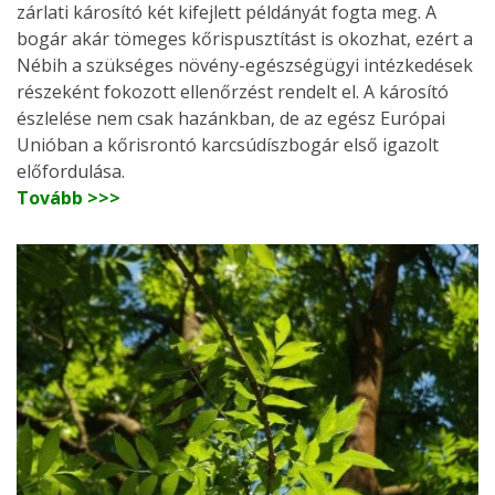
zárlati károsító két kifejlett példányát fogta meg. A
bogár akár tömeges kőrispusztítást is okozhat, ezért a
Nébih a szükséges növény-egészségügyi intézkedések
részeként fokozott ellenőrzést rendelt el. A károsító
észlelése nem csak hazánkban, de az egész Európai
Unióban a kőrisrontó karcsúdíszbogár első igazolt
előfordulása.
Tovább >>>