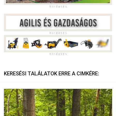
h i r d e t é s
h i r d e t é s
h i r d e t é s
KERESÉSI TALÁLATOK ERRE A CIMKÉRE: