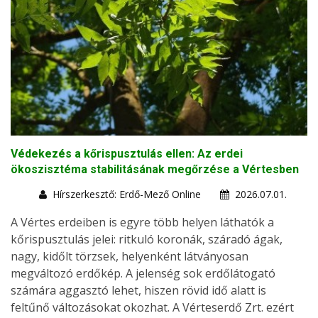
Védekezés a kőrispusztulás ellen: Az erdei
ökoszisztéma stabilitásának megőrzése a Vértesben
Hírszerkesztő: Erdő-Mező Online
2026.07.01.
A Vértes erdeiben is egyre több helyen láthatók a
kőrispusztulás jelei: ritkuló koronák, száradó ágak,
nagy, kidőlt törzsek, helyenként látványosan
megváltozó erdőkép. A jelenség sok erdőlátogató
számára aggasztó lehet, hiszen rövid idő alatt is
feltűnő változásokat okozhat. A Vérteserdő Zrt. ezért