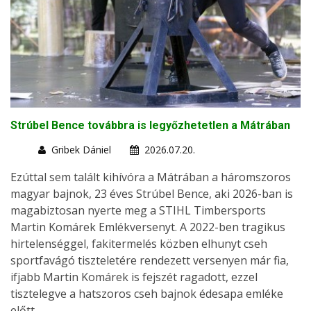
Strúbel Bence továbbra is legyőzhetetlen a Mátrában
Gribek Dániel
2026.07.20.
Ezúttal sem talált kihívóra a Mátrában a háromszoros
magyar bajnok, 23 éves Strúbel Bence, aki 2026-ban is
magabiztosan nyerte meg a STIHL Timbersports
Martin Komárek Emlékversenyt. A 2022-ben tragikus
hirtelenséggel, fakitermelés közben elhunyt cseh
sportfavágó tiszteletére rendezett versenyen már fia,
ifjabb Martin Komárek is fejszét ragadott, ezzel
tisztelegve a hatszoros cseh bajnok édesapa emléke
előtt.