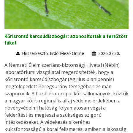
Kőrisrontó karcsúdíszbogár: azonosították a fertőzött
fákat
Hírszerkesztő: Erdő-Mező Online
2026.07.30.
A Nemzeti Élelmiszerlánc-biztonsági Hivatal (Nébih)
laboratóriumi vizsgálatai megerősítették, hogy a
kőrisrontó karcsúdíszbogár (Agrilus planipennis)
megtelepedett Beregsurány térségében és már
szaporodik. A hazai és európai kőrisállományok, köztük
a magyar kőris regionális alfaj védelme érdekében a
növényvédelmi hatóság folyamatosan végzi a
felderítést és megteszi a szükséges szigorú
intézkedéseket. A védekezés sikeréhez
kulcsfontosságú a korai felismerés, amiben a lakosság