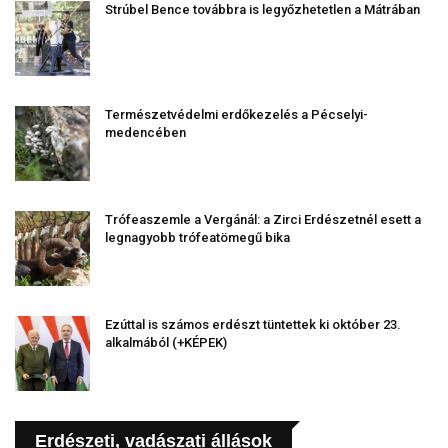
Strúbel Bence továbbra is legyőzhetetlen a Mátrában
Természetvédelmi erdőkezelés a Pécselyi-
medencében
Trófeaszemle a Vergánál: a Zirci Erdészetnél esett a
legnagyobb trófeatömegű bika
Ezúttal is számos erdészt tüntettek ki október 23.
alkalmából (+KÉPEK)
Erdészeti, vadászati állások