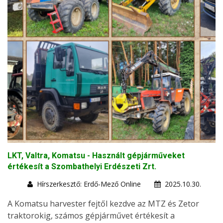
LKT, Valtra, Komatsu - Használt gépjárműveket
értékesít a Szombathelyi Erdészeti Zrt.
Hírszerkesztő: Erdő-Mező Online
2025.10.30.
A Komatsu harvester fejtől kezdve az MTZ és Zetor
traktorokig, számos gépjárművet értékesít a