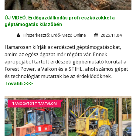
ÚJ VIDEÓ: Erdőgazdálkodás profi eszközökkel a
géptámogatás küszöbén
Hírszerkesztő: Erdő-Mező Online
2025.11.04.
Hamarosan kiírják az erdészeti géptámogatásokat,
amire az egész ágazat már régóta vár. Ennek
apropójából tartott erdészeti gépbemutató körutat a
Forest Power, a Valkon és a STIHL, ahol számos gépet
és technológiát mutattak be az érdeklődőknek.
Tovább >>>
TÁMOGATOTT TARTALOM