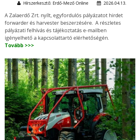
Hírszerkesztő: Erdő-Mező Online
2026.04.13.
A Zalaerdő Zrt. nyílt, egyfordulós pályázatot hirdet
forwarder és harvester beszerzésére. A részletes
pályázati felhívás és tájékoztatás e-mailben
igényelhető a kapcsolattartó elérhetőségén.
Tovább >>>