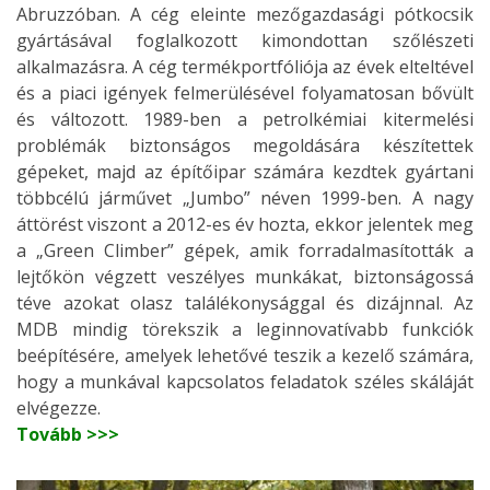
Abruzzóban. A cég eleinte mezőgazdasági pótkocsik
gyártásával foglalkozott kimondottan szőlészeti
alkalmazásra. A cég termékportfóliója az évek elteltével
és a piaci igények felmerülésével folyamatosan bővült
és változott. 1989-ben a petrolkémiai kitermelési
problémák biztonságos megoldására készítettek
gépeket, majd az építőipar számára kezdtek gyártani
többcélú járművet „Jumbo” néven 1999-ben. A nagy
áttörést viszont a 2012-es év hozta, ekkor jelentek meg
a „Green Climber” gépek, amik forradalmasították a
lejtőkön végzett veszélyes munkákat, biztonságossá
téve azokat olasz találékonysággal és dizájnnal. Az
MDB mindig törekszik a leginnovatívabb funkciók
beépítésére, amelyek lehetővé teszik a kezelő számára,
hogy a munkával kapcsolatos feladatok széles skáláját
elvégezze.
Tovább >>>