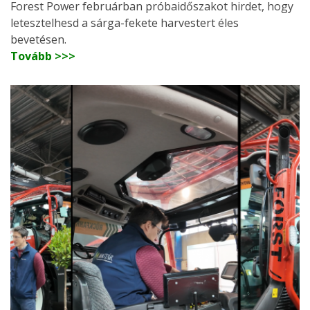
Forest Power februárban próbaidőszakot hirdet, hogy
letesztelhesd a sárga-fekete harvestert éles
bevetésen.
Tovább >>>