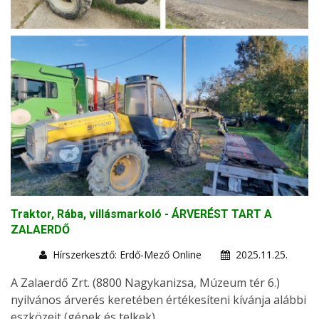
Traktor, Rába, villásmarkoló - ÁRVERÉST TART A
ZALAERDŐ
Hírszerkesztő: Erdő-Mező Online
2025.11.25.
A Zalaerdő Zrt. (8800 Nagykanizsa, Múzeum tér 6.)
nyilvános árverés keretében értékesíteni kívánja alábbi
eszközeit (gépek és telkek).