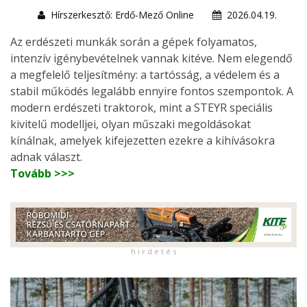
Hírszerkesztő: Erdő-Mező Online
2026.04.19.
Az erdészeti munkák során a gépek folyamatos,
intenzív igénybevételnek vannak kitéve. Nem elegendő
a megfelelő teljesítmény: a tartósság, a védelem és a
stabil működés legalább ennyire fontos szempontok. A
modern erdészeti traktorok, mint a STEYR speciális
kivitelű modelljei, olyan műszaki megoldásokat
kínálnak, amelyek kifejezetten ezekre a kihívásokra
adnak választ.
Tovább >>>
h i r d e t é s