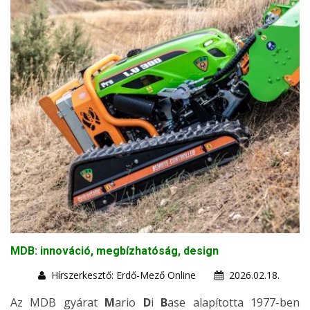
MDB: innováció, megbízhatóság, design
Hírszerkesztő: Erdő-Mező Online
2026.02.18.
Az MDB gyárat
M
ario
D
i
B
ase alapította 1977-ben