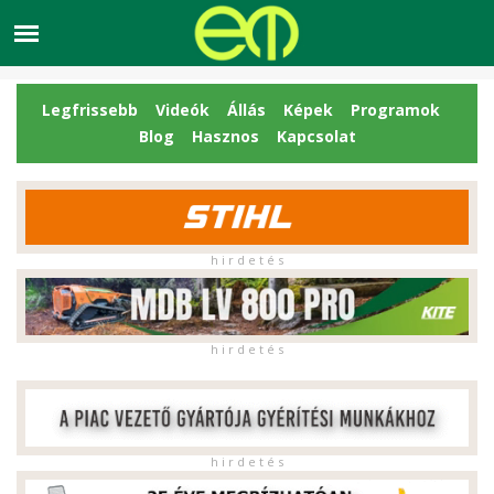
Legfrissebb
Videók
Állás
Képek
Programok
Blog
Hasznos
Kapcsolat
h i r d e t é s
h i r d e t é s
h i r d e t é s