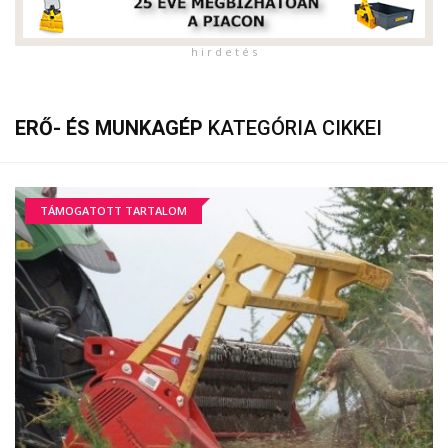
h i r d e t é s
ERŐ- ÉS MUNKAGÉP
KATEGÓRIA CIKKEI
TÁMOGATOTT TARTALOM