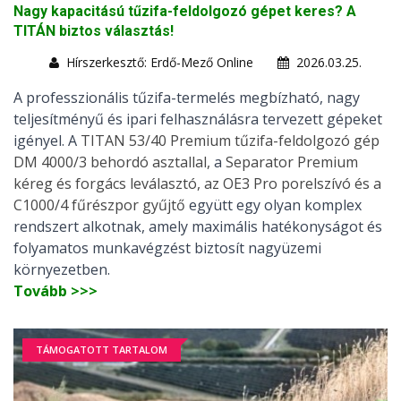
Nagy kapacitású tűzifa-feldolgozó gépet keres? A
TITÁN biztos választás!
Hírszerkesztő: Erdő-Mező Online
2026.03.25.
A professzionális tűzifa-termelés megbízható, nagy
teljesítményű és ipari felhasználásra tervezett gépeket
igényel. A
TITAN 53/40 Premium tűzifa-feldolgozó gép
DM 4000/3 behordó asztallal,
a
Separator Premium
kéreg és forgács leválasztó, az OE3 Pro porelszívó és a
C1000/4 fűrészpor gyűjtő
együtt egy olyan komplex
rendszert alkotnak, amely maximális hatékonyságot és
folyamatos munkavégzést biztosít nagyüzemi
környezetben.
Tovább >>>
TÁMOGATOTT TARTALOM