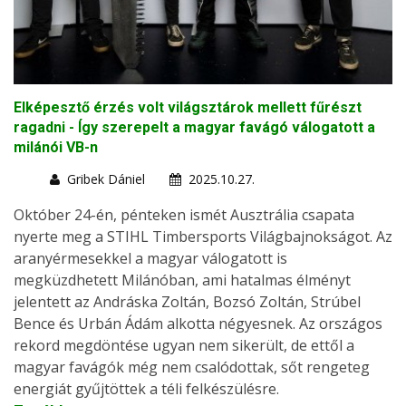
Elképesztő érzés volt világsztárok mellett fűrészt
ragadni - Így szerepelt a magyar favágó válogatott a
milánói VB-n
Gribek Dániel
2025.10.27.
Október 24-én, pénteken ismét Ausztrália csapata
nyerte meg a STIHL Timbersports Világbajnokságot. Az
aranyérmesekkel a magyar válogatott is
megküzdhetett Milánóban, ami hatalmas élményt
jelentett az Andráska Zoltán, Bozsó Zoltán, Strúbel
Bence és Urbán Ádám alkotta négyesnek. Az országos
rekord megdöntése ugyan nem sikerült, de ettől a
magyar favágók még nem csalódottak, sőt rengeteg
energiát gyűjtöttek a téli felkészülésre.