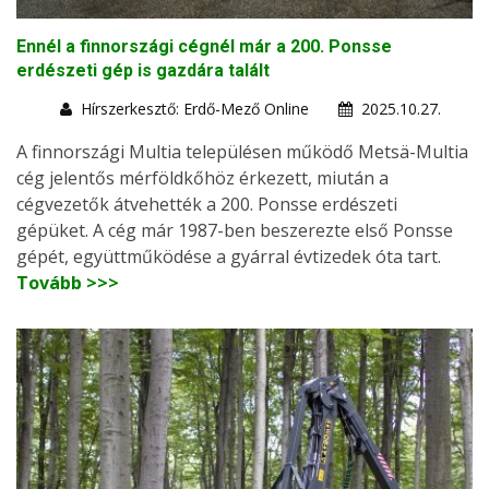
Ennél a finnországi cégnél már a 200. Ponsse
erdészeti gép is gazdára talált
Hírszerkesztő: Erdő-Mező Online
2025.10.27.
A finnországi Multia településen működő Metsä-Multia
cég jelentős mérföldkőhöz érkezett, miután a
cégvezetők átvehették a 200. Ponsse erdészeti
gépüket. A cég már 1987-ben beszerezte első Ponsse
gépét, együttműködése a gyárral évtizedek óta tart.
Tovább >>>