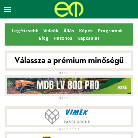
Legfrissebb
Videók
Állás
Képek
Programok
Blog
Hasznos
Kapcsolat
h i r d e t é s
h i r d e t é s
h i r d e t é s