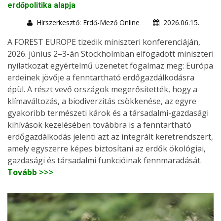
erdőpolitika alapja
Hírszerkesztő: Erdő-Mező Online
2026.06.15.
A FOREST EUROPE tizedik miniszteri konferenciáján,
2026. június 2–3-án Stockholmban elfogadott miniszteri
nyilatkozat egyértelmű üzenetet fogalmaz meg: Európa
erdeinek jövője a fenntartható erdőgazdálkodásra
épül. A részt vevő országok megerősítették, hogy a
klímaváltozás, a biodiverzitás csökkenése, az egyre
gyakoribb természeti károk és a társadalmi-gazdasági
kihívások kezelésében továbbra is a fenntartható
erdőgazdálkodás jelenti azt az integrált keretrendszert,
amely egyszerre képes biztosítani az erdők ökológiai,
gazdasági és társadalmi funkcióinak fennmaradását.
Tovább >>>