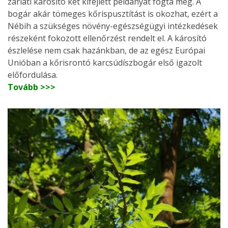
zárlati károsító két kifejlett példányát fogta meg. A
bogár akár tömeges kőrispusztítást is okozhat, ezért a
Nébih a szükséges növény-egészségügyi intézkedések
részeként fokozott ellenőrzést rendelt el. A károsító
észlelése nem csak hazánkban, de az egész Európai
Unióban a kőrisrontó karcsúdíszbogár első igazolt
előfordulása.
Tovább >>>