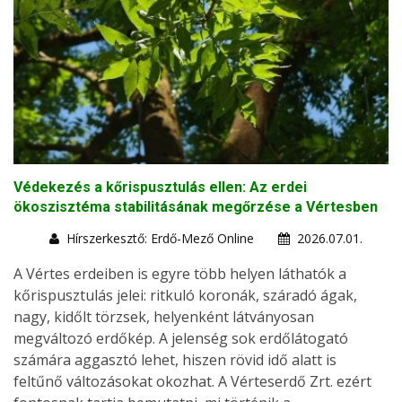
Védekezés a kőrispusztulás ellen: Az erdei
ökoszisztéma stabilitásának megőrzése a Vértesben
Hírszerkesztő: Erdő-Mező Online
2026.07.01.
A Vértes erdeiben is egyre több helyen láthatók a
kőrispusztulás jelei: ritkuló koronák, száradó ágak,
nagy, kidőlt törzsek, helyenként látványosan
megváltozó erdőkép. A jelenség sok erdőlátogató
számára aggasztó lehet, hiszen rövid idő alatt is
feltűnő változásokat okozhat. A Vérteserdő Zrt. ezért