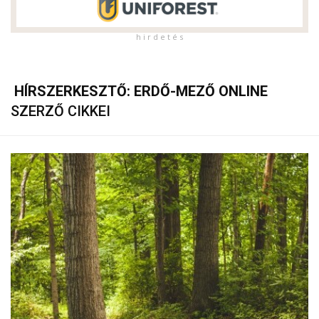
h i r d e t é s
HÍRSZERKESZTŐ: ERDŐ-MEZŐ ONLINE
SZERZŐ CIKKEI