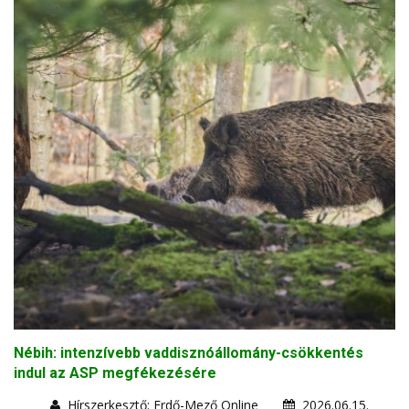
Nébih: intenzívebb vaddisznóállomány-csökkentés
indul az ASP megfékezésére
Hírszerkesztő: Erdő-Mező Online
2026.06.15.