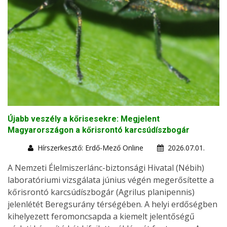
Újabb veszély a kőrisesekre: Megjelent
Magyarországon a kőrisrontó karcsúdíszbogár
Hírszerkesztő: Erdő-Mező Online
2026.07.01.
A Nemzeti Élelmiszerlánc-biztonsági Hivatal (Nébih)
laboratóriumi vizsgálata június végén megerősítette a
kőrisrontó karcsúdíszbogár (Agrilus planipennis)
jelenlétét Beregsurány térségében. A helyi erdőségben
kihelyezett feromoncsapda a kiemelt jelentőségű