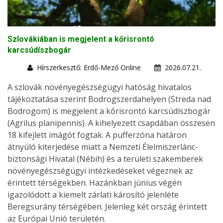
Szlovákiában is megjelent a kőrisrontó
karcsúdíszbogár
Hírszerkesztő: Erdő-Mező Online
2026.07.21.
A szlovák növényegészségügyi hatóság hivatalos
tájékoztatása szerint Bodrogszerdahelyen (Streda nad
Bodrogom) is megjelent a kőrisrontó karcsúdíszbogár
(Agrilus planipennis). A kihelyezett csapdában összesen
18 kifejlett imágót fogtak. A pufferzóna határon
átnyúló kiterjedése miatt a Nemzeti Élelmiszerlánc-
biztonsági Hivatal (Nébih) és a területi szakemberek
növényegészségügyi intézkedéseket végeznek az
érintett térségekben. Hazánkban június végén
igazolódott a kiemelt zárlati károsító jelenléte
Beregsurány térségében. Jelenleg két ország érintett
az Európai Unió területén.