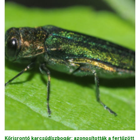
Kőrisrontó karcsúdíszbogár: azonosították a fertőzött