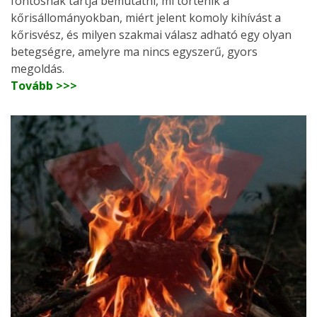
fontosnak tartja bemutatni, mi történik a
kőrisállományokban, miért jelent komoly kihívást a
kőrisvész, és milyen szakmai válasz adható egy olyan
betegségre, amelyre ma nincs egyszerű, gyors
megoldás.
Tovább >>>