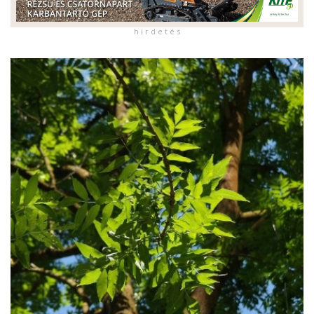
h i r d e t é s