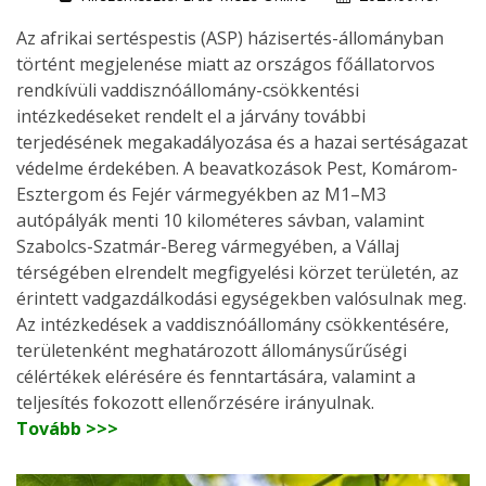
Az afrikai sertéspestis (ASP) házisertés-állományban
történt megjelenése miatt az országos főállatorvos
rendkívüli vaddisznóállomány-csökkentési
intézkedéseket rendelt el a járvány további
terjedésének megakadályozása és a hazai sertéságazat
védelme érdekében. A beavatkozások Pest, Komárom-
Esztergom és Fejér vármegyékben az M1–M3
autópályák menti 10 kilométeres sávban, valamint
Szabolcs-Szatmár-Bereg vármegyében, a Vállaj
térségében elrendelt megfigyelési körzet területén, az
érintett vadgazdálkodási egységekben valósulnak meg.
Az intézkedések a vaddisznóállomány csökkentésére,
területenként meghatározott állománysűrűségi
célértékek elérésére és fenntartására, valamint a
teljesítés fokozott ellenőrzésére irányulnak.
Tovább >>>