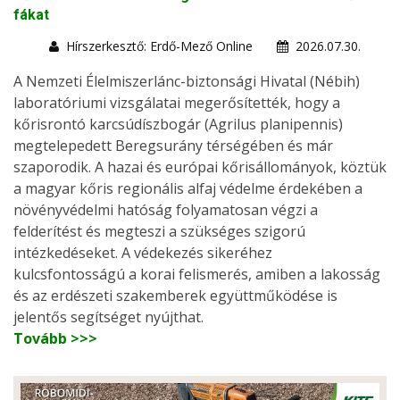
fákat
Hírszerkesztő: Erdő-Mező Online
2026.07.30.
A Nemzeti Élelmiszerlánc-biztonsági Hivatal (Nébih)
laboratóriumi vizsgálatai megerősítették, hogy a
kőrisrontó karcsúdíszbogár (Agrilus planipennis)
megtelepedett Beregsurány térségében és már
szaporodik. A hazai és európai kőrisállományok, köztük
a magyar kőris regionális alfaj védelme érdekében a
növényvédelmi hatóság folyamatosan végzi a
felderítést és megteszi a szükséges szigorú
intézkedéseket. A védekezés sikeréhez
kulcsfontosságú a korai felismerés, amiben a lakosság
és az erdészeti szakemberek együttműködése is
jelentős segítséget nyújthat.
Tovább >>>