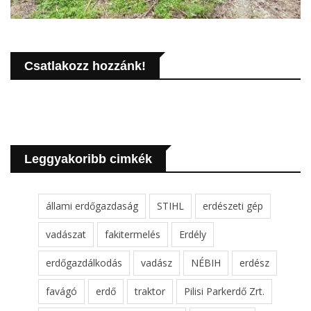
Csatlakozz hozzánk!
Leggyakoribb cimkék
állami erdőgazdaság
STIHL
erdészeti gép
vadászat
fakitermelés
Erdély
erdőgazdálkodás
vadász
NÉBIH
erdész
favágó
erdő
traktor
Pilisi Parkerdő Zrt.