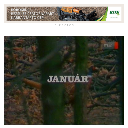
h i r d e t é s