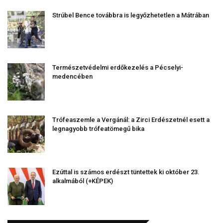
Strúbel Bence továbbra is legyőzhetetlen a Mátrában
Természetvédelmi erdőkezelés a Pécselyi-
medencében
Trófeaszemle a Vergánál: a Zirci Erdészetnél esett a
legnagyobb trófeatömegű bika
Ezúttal is számos erdészt tüntettek ki október 23.
alkalmából (+KÉPEK)