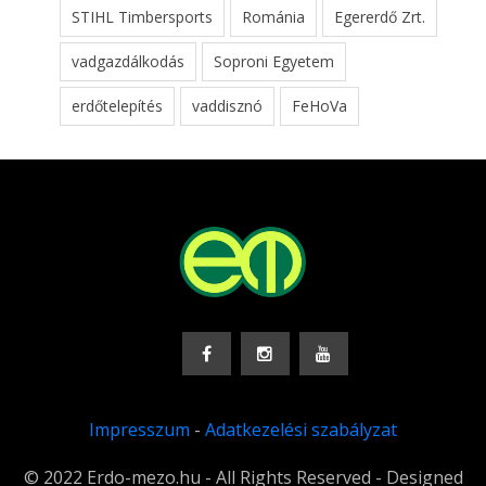
STIHL Timbersports
Románia
Egererdő Zrt.
vadgazdálkodás
Soproni Egyetem
erdőtelepítés
vaddisznó
FeHoVa
Impresszum
-
Adatkezelési szabályzat
© 2022 Erdo-mezo.hu - All Rights Reserved - Designed