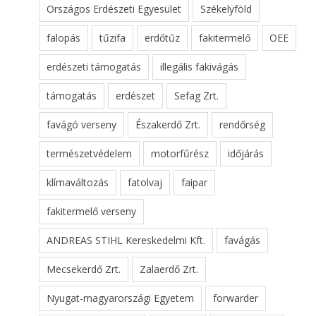
Országos Erdészeti Egyesület
Székelyföld
falopás
tűzifa
erdőtűz
fakitermelő
OEE
erdészeti támogatás
illegális fakivágás
támogatás
erdészet
Sefag Zrt.
favágó verseny
Északerdő Zrt.
rendőrség
természetvédelem
motorfűrész
időjárás
klímaváltozás
fatolvaj
faipar
fakitermelő verseny
ANDREAS STIHL Kereskedelmi Kft.
favágás
Mecsekerdő Zrt.
Zalaerdő Zrt.
Nyugat-magyarországi Egyetem
forwarder