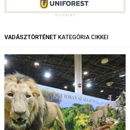
h i r d e t é s
VADÁSZTÖRTÉNET
KATEGÓRIA CIKKEI