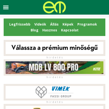
Legfrissebb
Videók
Állás
Képek
Programok
Blog
Hasznos
Kapcsolat
h i r d e t é s
h i r d e t é s
h i r d e t é s