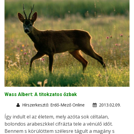
Wass Albert: A titokzatos őzbak
Hírszerkesztő: Erdő-Mező Online
2013.02.09.
Így indult el az életem, mely azóta sok céltalan,
bolondos arabeszkkel cifrázta tele a vénülő időt.
Bennem s körülöttem szélesre tágult a magány s