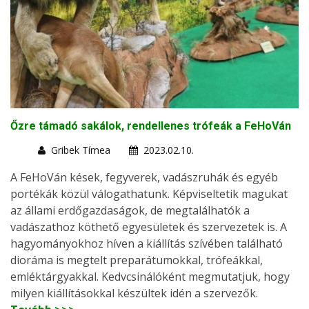
Őzre támadó sakálok, rendellenes trófeák a FeHoVán
Gribek Tímea
2023.02.10.
A FeHoVán kések, fegyverek, vadászruhák és egyéb
portékák közül válogathatunk. Képviseltetik magukat
az állami erdőgazdaságok, de megtalálhatók a
vadászathoz köthető egyesületek és szervezetek is. A
hagyományokhoz híven a kiállítás szívében található
dioráma is megtelt preparátumokkal, trófeákkal,
emléktárgyakkal. Kedvcsinálóként megmutatjuk, hogy
milyen kiállításokkal készültek idén a szervezők.