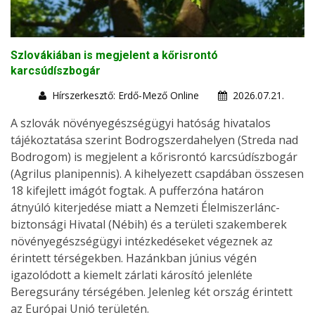
Szlovákiában is megjelent a kőrisrontó
karcsúdíszbogár
Hírszerkesztő: Erdő-Mező Online
2026.07.21.
A szlovák növényegészségügyi hatóság hivatalos
tájékoztatása szerint Bodrogszerdahelyen (Streda nad
Bodrogom) is megjelent a kőrisrontó karcsúdíszbogár
(Agrilus planipennis). A kihelyezett csapdában összesen
18 kifejlett imágót fogtak. A pufferzóna határon
átnyúló kiterjedése miatt a Nemzeti Élelmiszerlánc-
biztonsági Hivatal (Nébih) és a területi szakemberek
növényegészségügyi intézkedéseket végeznek az
érintett térségekben. Hazánkban június végén
igazolódott a kiemelt zárlati károsító jelenléte
Beregsurány térségében. Jelenleg két ország érintett
az Európai Unió területén.