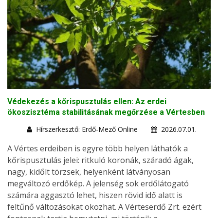
Védekezés a kőrispusztulás ellen: Az erdei
ökoszisztéma stabilitásának megőrzése a Vértesben
Hírszerkesztő: Erdő-Mező Online
2026.07.01.
A Vértes erdeiben is egyre több helyen láthatók a
kőrispusztulás jelei: ritkuló koronák, száradó ágak,
nagy, kidőlt törzsek, helyenként látványosan
megváltozó erdőkép. A jelenség sok erdőlátogató
számára aggasztó lehet, hiszen rövid idő alatt is
feltűnő változásokat okozhat. A Vérteserdő Zrt. ezért