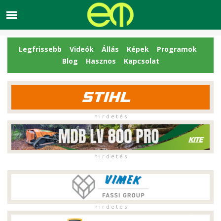
Legfrissebb
Videók
Állás
Képek
Programok
Blog
Hasznos
Kapcsolat
h i r d e t é s
h i r d e t é s
h i r d e t é s