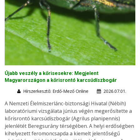
Újabb veszély a kőrisesekre: Megjelent
Magyarországon a kőrisrontó karcsúdíszbogár
Hírszerkesztő: Erdő-Mező Online
2026.07.01.
A Nemzeti Élelmiszerlánc-biztonsági Hivatal (Nébih)
laboratóriumi vizsgálata június végén megerősítette a
kőrisrontó karcsúdíszbogár (Agrilus planipennis)
jelenlétét Beregsurány térségében. A helyi erdőségben
kihelyezett feromoncsapda a kiemelt jelentőségű