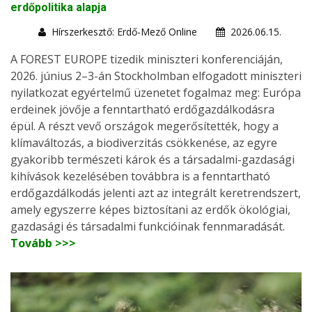
erdőpolitika alapja
Hírszerkesztő: Erdő-Mező Online
2026.06.15.
A FOREST EUROPE tizedik miniszteri konferenciáján,
2026. június 2–3-án Stockholmban elfogadott miniszteri
nyilatkozat egyértelmű üzenetet fogalmaz meg: Európa
erdeinek jövője a fenntartható erdőgazdálkodásra
épül. A részt vevő országok megerősítették, hogy a
klímaváltozás, a biodiverzitás csökkenése, az egyre
gyakoribb természeti károk és a társadalmi-gazdasági
kihívások kezelésében továbbra is a fenntartható
erdőgazdálkodás jelenti azt az integrált keretrendszert,
amely egyszerre képes biztosítani az erdők ökológiai,
gazdasági és társadalmi funkcióinak fennmaradását.
Tovább >>>