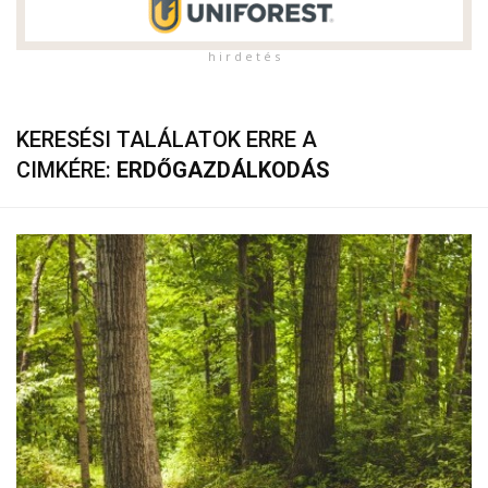
h i r d e t é s
KERESÉSI TALÁLATOK ERRE A
CIMKÉRE:
ERDŐGAZDÁLKODÁS