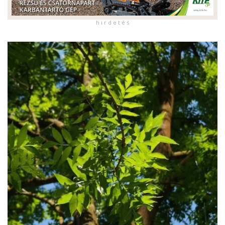
h i r d e t é s