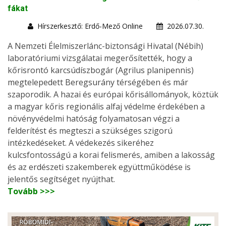
fákat
Hírszerkesztő: Erdő-Mező Online
2026.07.30.
A Nemzeti Élelmiszerlánc-biztonsági Hivatal (Nébih)
laboratóriumi vizsgálatai megerősítették, hogy a
kőrisrontó karcsúdíszbogár (Agrilus planipennis)
megtelepedett Beregsurány térségében és már
szaporodik. A hazai és európai kőrisállományok, köztük
a magyar kőris regionális alfaj védelme érdekében a
növényvédelmi hatóság folyamatosan végzi a
felderítést és megteszi a szükséges szigorú
intézkedéseket. A védekezés sikeréhez
kulcsfontosságú a korai felismerés, amiben a lakosság
és az erdészeti szakemberek együttműködése is
jelentős segítséget nyújthat.
Tovább >>>