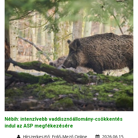
Nébih: intenzívebb vaddisznóállomány-csökkentés
indul az ASP megfékezésére
Hírszerkesztő: Erdő-Mező Online
2026.06.15.