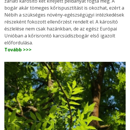
zárlati károsító két kifejlett példányát fogta meg. A
bogár akár tömeges kőrispusztítást is okozhat, ezért a
Nébih a szükséges növény-egészségügyi intézkedések
részeként fokozott ellenőrzést rendelt el. A károsító
észlelése nem csak hazánkban, de az egész Európai
Unióban a kőrisrontó karcsúdíszbogár első igazolt
előfordulása.
Tovább >>>