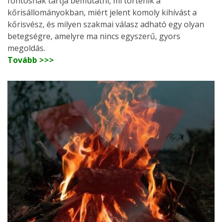
fontosnak tartja bemutatni, mi történik a
kőrisállományokban, miért jelent komoly kihívást a
kőrisvész, és milyen szakmai válasz adható egy olyan
betegségre, amelyre ma nincs egyszerű, gyors
megoldás.
Tovább >>>