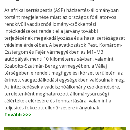
Az afrikai sertéspestis (ASP) házisertés-állományban
történt megjelenése miatt az országos főállatorvos
rendkívüli vaddisznóállomány-csökkentési
intézkedéseket rendelt el a járvány további
terjedésének megakadályozása és a hazai sertéságazat
védelme érdekében. A beavatkozások Pest, Komárom-
Esztergom és Fejér vármegyékben az M1–M3
autópályák menti 10 kilométeres sávban, valamint
Szabolcs-Szatmár-Bereg vármegyében, a Vállaj
térségében elrendelt megfigyelési körzet területén, az
érintett vadgazdálkodási egységekben valósulnak meg.
Az intézkedések a vaddisznóállomány csökkentésére,
területenként meghatározott állománysűrűségi
célértékek elérésére és fenntartására, valamint a
teljesítés fokozott ellenőrzésére irányulnak.
Tovább >>>