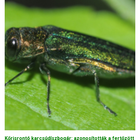
Kőrisrontó karcsúdíszbogár: azonosították a fertőzött