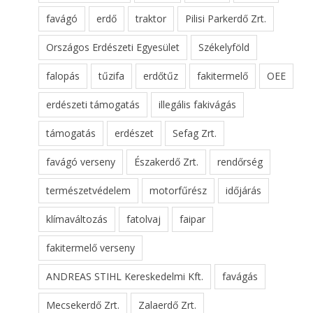
favágó
erdő
traktor
Pilisi Parkerdő Zrt.
Országos Erdészeti Egyesület
Székelyföld
falopás
tűzifa
erdőtűz
fakitermelő
OEE
erdészeti támogatás
illegális fakivágás
támogatás
erdészet
Sefag Zrt.
favágó verseny
Északerdő Zrt.
rendőrség
természetvédelem
motorfűrész
időjárás
klímaváltozás
fatolvaj
faipar
fakitermelő verseny
ANDREAS STIHL Kereskedelmi Kft.
favágás
Mecsekerdő Zrt.
Zalaerdő Zrt.