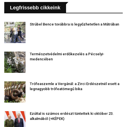
Legfrissebb cikkeink
Strúbel Bence továbbra is legyőzhetetlen a Mátrában
Természetvédelmi erdőkezelés a Pécselyi-
medencében
Trófeaszemle a Vergánál: a Zirci Erdészetnél esett a
legnagyobb trófeatömegű bika
Ezúttal is számos erdészt tüntettek ki október 23.
alkalmából (+KÉPEK)