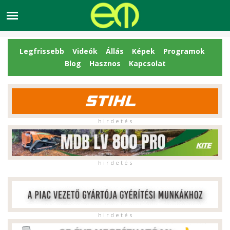
Legfrissebb
Videók
Állás
Képek
Programok
Blog
Hasznos
Kapcsolat
h i r d e t é s
h i r d e t é s
h i r d e t é s