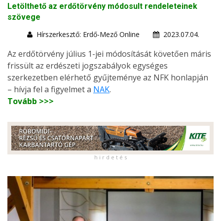
Letölthető az erdőtörvény módosult rendeleteinek
szövege
Hírszerkesztő: Erdő-Mező Online
2023.07.04.
Az erdőtörvény július 1-jei módosítását követően máris
frissült az erdészeti jogszabályok egységes
szerkezetben elérhető gyűjteménye az NFK honlapján
– hívja fel a figyelmet a
NAK
.
Tovább >>>
h i r d e t é s