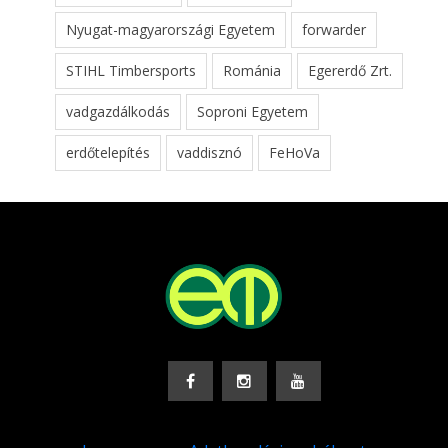
Nyugat-magyarországi Egyetem
forwarder
STIHL Timbersports
Románia
Egererdő Zrt.
vadgazdálkodás
Soproni Egyetem
erdőtelepítés
vaddisznó
FeHoVa