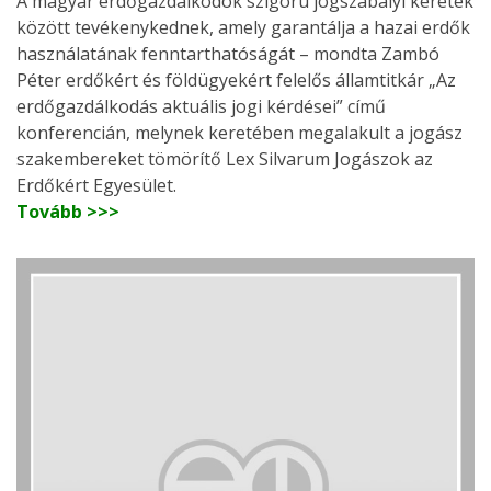
A magyar erdőgazdálkodók szigorú jogszabályi keretek
között tevékenykednek, amely garantálja a hazai erdők
használatának fenntarthatóságát – mondta Zambó
Péter erdőkért és földügyekért felelős államtitkár „Az
erdőgazdálkodás aktuális jogi kérdései” című
konferencián, melynek keretében megalakult a jogász
szakembereket tömörítő Lex Silvarum Jogászok az
Erdőkért Egyesület.
Tovább >>>