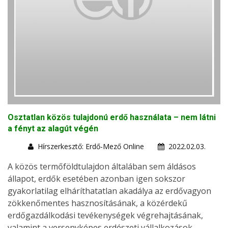
Osztatlan közös tulajdonú erdő használata – nem látni
a fényt az alagút végén
Hírszerkesztő: Erdő-Mező Online
2022.02.03.
A közös termőföldtulajdon általában sem áldásos
állapot, erdők esetében azonban igen sokszor
gyakorlatilag elháríthatatlan akadálya az erdővagyon
zökkenőmentes hasznosításának, a közérdekű
erdőgazdálkodási tevékenységek végrehajtásának,
valamint a versenyképes erdészeti vállalkozások