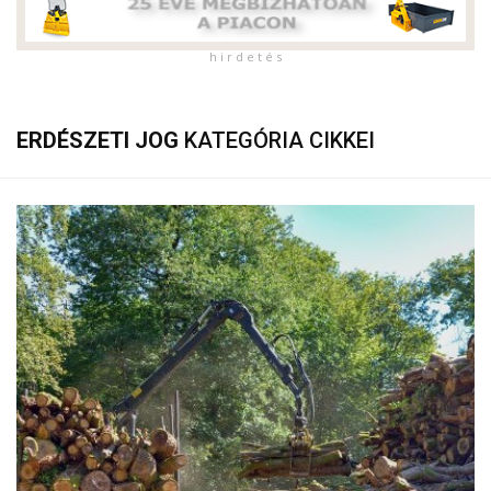
h i r d e t é s
ERDÉSZETI JOG
KATEGÓRIA CIKKEI