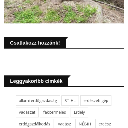
Csatlakozz hozzánk!
Leggyakoribb cimkék
állami erdőgazdaság
STIHL
erdészeti gép
vadászat
fakitermelés
Erdély
erdőgazdálkodás
vadász
NÉBIH
erdész