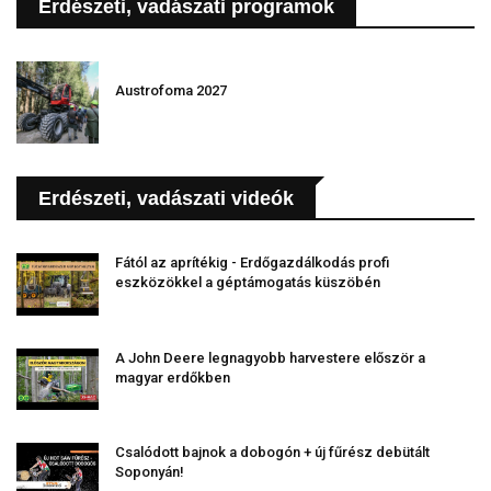
Erdészeti, vadászati programok
Austrofoma 2027
Erdészeti, vadászati videók
Fától az aprítékig - Erdőgazdálkodás profi
eszközökkel a géptámogatás küszöbén
A John Deere legnagyobb harvestere először a
magyar erdőkben
Csalódott bajnok a dobogón + új fűrész debütált
Soponyán!