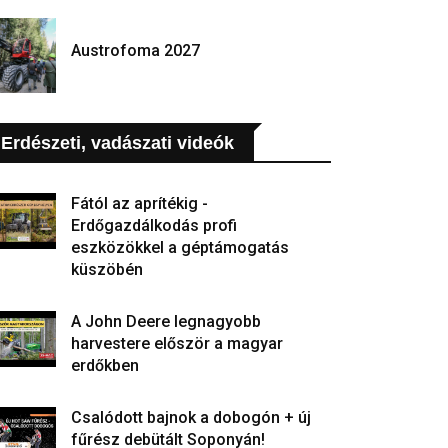
Austrofoma 2027
Erdészeti, vadászati videók
Fától az aprítékig -
Erdőgazdálkodás profi
eszközökkel a géptámogatás
küszöbén
A John Deere legnagyobb
harvestere először a magyar
erdőkben
Csalódott bajnok a dobogón + új
fűrész debütált Soponyán!