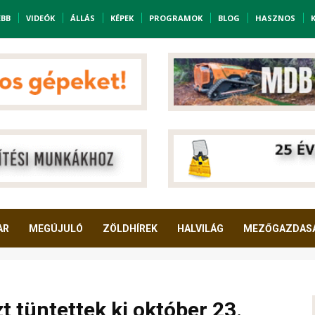
EBB
VIDEÓK
ÁLLÁS
KÉPEK
PROGRAMOK
BLOG
HASZNOS
AR
MEGÚJULÓ
ZÖLDHÍREK
HALVILÁG
MEZŐGAZDAS
t tüntettek ki október 23.