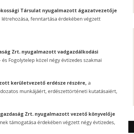
okossági Társulat nyugalmazott ágazatvezetője
 létrehozása, fenntartása érdekében végzett
daság Zrt. nyugalmazott vadgazdálkodási
- és Fogolytelep közel négy évtizedes szakmai
zott kerületvezető erdésze részére,
a
dozatos munkájáért, erdészettörténeti kutatásaiért,
adgazdaság Zrt. nyugalmazott vezető könyvelője
ek támogatása érdekében végzett négy évtizedes,