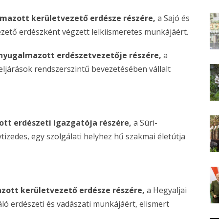
lmazott kerületvezető erdésze részére,
a Sajó és
ezető erdészként végzett lelkiismeretes munkájáért.
 nyugalmazott erdészetvezetője részére,
a
ljárások rendszerszintű bevezetésében vállalt
ott erdészeti igazgatója részére,
a Súri-
tizedes, egy szolgálati helyhez hű szakmai életútja
zott kerületvezető erdésze részére,
a Hegyaljai
ló erdészeti és vadászati munkájáért, elismert