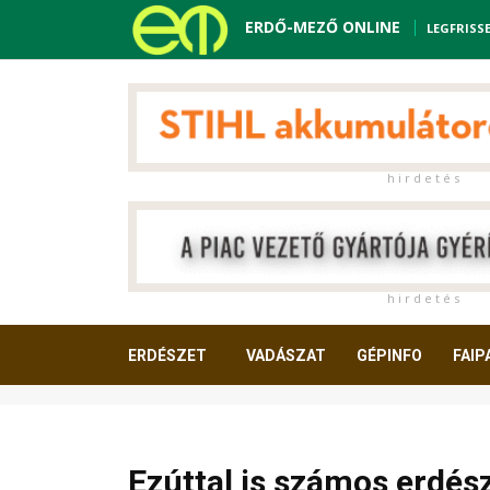
ERDŐ-MEZŐ ONLINE
LEGFRISS
h i r d e t é s
h i r d e t é s
ERDÉSZET
VADÁSZAT
GÉPINFO
FAIP
OLVASNIVALÓ
Ezúttal is számos erdész