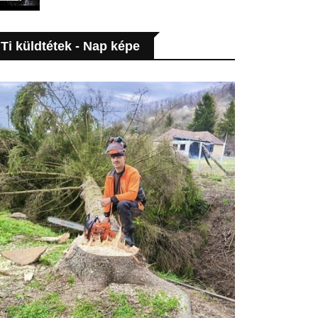
Ti küldtétek - Nap képe