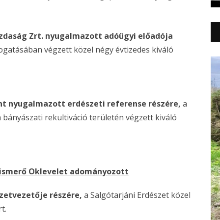
azdaság Zrt. nyugalmazott adóügyi előadója
atásában végzett közel négy évtizedes kiváló
nt nyugalmazott erdészeti referense részére,
a
bányászati rekultiváció területén végzett kiváló
 Elismerő Oklevelet adományozott
szetvezetője részére,
a Salgótarjáni Erdészet közel
t.