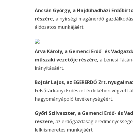
Áncsán György, a Hajdúhadházi Erdőbirt
részére,
a nyírségi magánerdő gazdálkodás
áldozatos munkájáért.
Árva Károly, a Gemenci Erdő- és Vadgaz
műszaki vezetője részére,
a Lenesi Fácán
irányításáért.
Bojtár Lajos, az EGERERDŐ Zrt. nyugalma
Felsőtárkányi Erdészet érdekében végzett ál
hagyományápoló tevékenységéért.
Győri Szilveszter, a Gemenci Erdő- és V
részére,
az erdőgazdaság eredményességén
lelkiismeretes munkájáért.