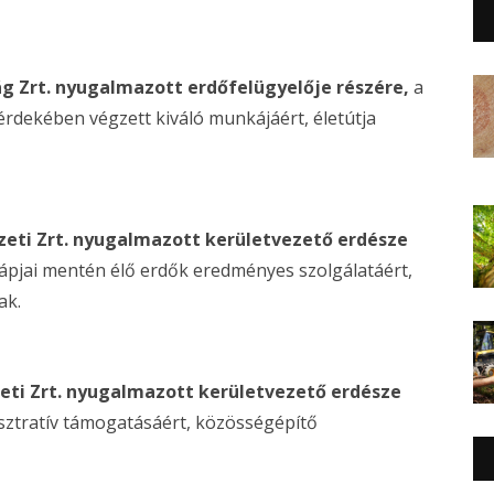
ág Zrt. nyugalmazott erdőfelügyelője részére,
a
érdekében végzett kiváló munkájáért, életútja
szeti Zrt. nyugalmazott kerületvezető erdésze
lápjai mentén élő erdők eredményes szolgálatáért,
ak.
zeti Zrt. nyugalmazott kerületvezető erdésze
sztratív támogatásáért, közösségépítő