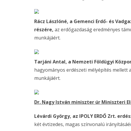
Rácz Lászlóné, a Gemenci Erdő- és Vadg
részére,
az erdőgazdaság eredményes támog
munkájáért.
Tarjáni Antal, a Nemzeti Földügyi Közpo
hagyományos erdészeti mélyépítés mellett a 
munkájáért.
Dr. Nagy István miniszter úr Miniszteri
Lévárdi György, az IPOLY ERDŐ Zrt. erdé
két évtizedes, magas színvonalú irányításáér