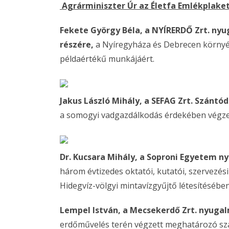
Agrárminiszter Úr az Életfa Emlékplake
Fekete György Béla, a NYÍRERDŐ Zrt. ny
részére,
a Nyíregyháza és Debrecen környé
példaértékű munkájáért.
Jakus László Mihály, a SEFAG Zrt. Szánt
a somogyi vadgazdálkodás érdekében végzet
Dr. Kucsara Mihály, a Soproni Egyetem 
három évtizedes oktatói, kutatói, szervezés
Hidegvíz-völgyi mintavízgyűjtő létesítésébe
Lempel István, a Mecsekerdő Zrt. nyuga
erdőművelés terén végzett meghatározó sz