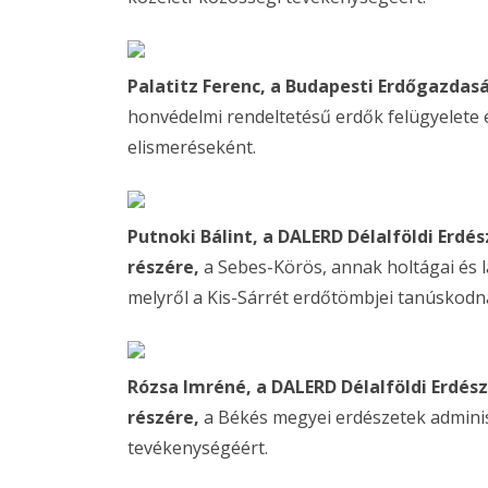
Palatitz Ferenc, a Budapesti Erdőgazdas
honvédelmi rendeltetésű erdők felügyelete 
elismeréseként.
Putnoki Bálint, a DALERD Délalföldi Erdé
részére,
a Sebes-Körös, annak holtágai és 
melyről a Kis-Sárrét erdőtömbjei tanúskodn
Rózsa Imréné, a DALERD Délalföldi Erdés
részére,
a Békés megyei erdészetek admini
tevékenységéért.