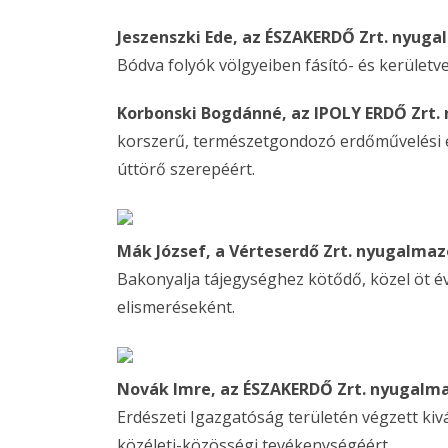
Jeszenszki Ede, az ÉSZAKERDŐ Zrt. nyuga
Bódva folyók völgyeiben fásító- és kerületv
Korbonski Bogdánné, az IPOLY ERDŐ Zrt.
korszerű, természetgondozó erdőművelési e
úttörő szerepéért.
Mák József, a Vérteserdő Zrt. nyugalmaz
Bakonyalja tájegységhez kötődő, közel öt év
elismeréseként.
Novák Imre, az ÉSZAKERDŐ Zrt. nyugalma
Erdészeti Igazgatóság területén végzett kivá
közéleti-közösségi tevékenységéért.