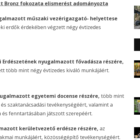
tt Bronz fokozata elismerést adományozta
ugalmazott műszaki vezérigazgató- helyettese
ki erdők érdekében végzett négy évtizedes
ódi Erdészetének nyugalmazott fővadásza részére,
t több mint négy évtizedes kiváló munkájáért.
nyugalmazott egyetemi docense részére,
több mint
i és szaktanácsadási tevékenységéért, valamint a
n és fenntartásában játszott szerepéért.
lmazott kerületvezető erdésze részére,
az
akmai munkájáért, közösségépítő tevékenységéért.