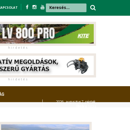
KAPCSOLAT
h i r d e t é s
h i r d e t é s
ÁG
2026. augusztus 7. péntek,
Ibolya
napja