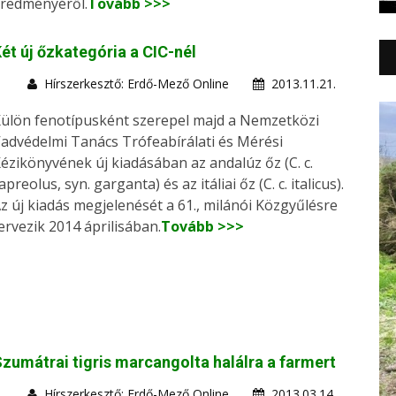
redményéről.
Tovább >>>
ét új őzkategória a CIC-nél
Hírszerkesztő: Erdő-Mező Online
2013.11.21.
ülön fenotípusként szerepel majd a Nemzetközi
advédelmi Tanács Trófeabírálati és Mérési
ézikönyvének új kiadásában az andalúz őz (C. c.
apreolus, syn. garganta) és az itáliai őz (C. c. italicus).
z új kiadás megjelenését a 61., milánói Közgyűlésre
ervezik 2014 áprilisában.
Tovább >>>
zumátrai tigris marcangolta halálra a farmert
Hírszerkesztő: Erdő-Mező Online
2013.03.14.