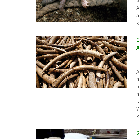
A
A
á
k
C
A
A
m
t
m
f
W
k
G