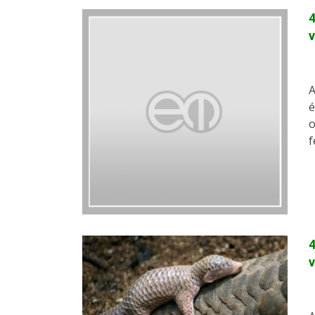
4
A
é
o
f
4