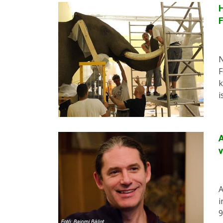
H
N
F
k
i
A
A
i
9