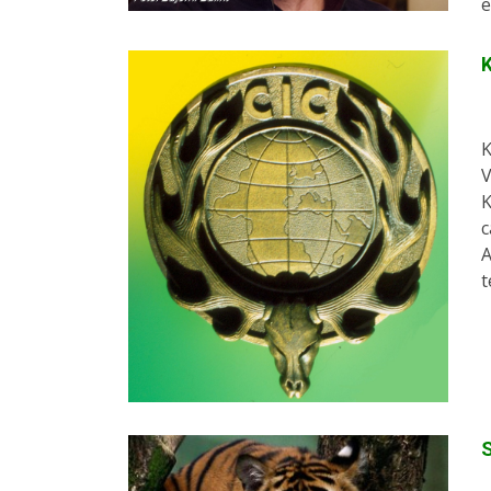
e
K
K
V
K
c
A
t
S