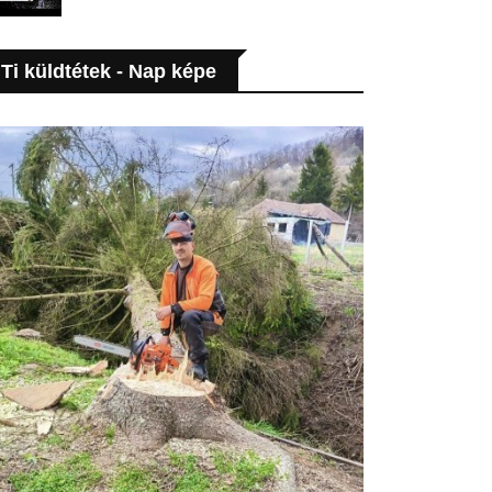
Ti küldtétek - Nap képe