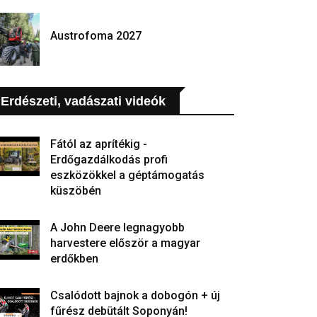
Austrofoma 2027
Erdészeti, vadászati videók
Fától az aprítékig -
Erdőgazdálkodás profi
eszközökkel a géptámogatás
küszöbén
A John Deere legnagyobb
harvestere először a magyar
erdőkben
Csalódott bajnok a dobogón + új
fűrész debütált Soponyán!