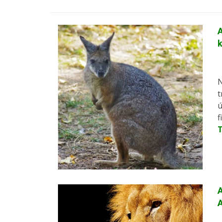
A
N
t
ú
f
A
A