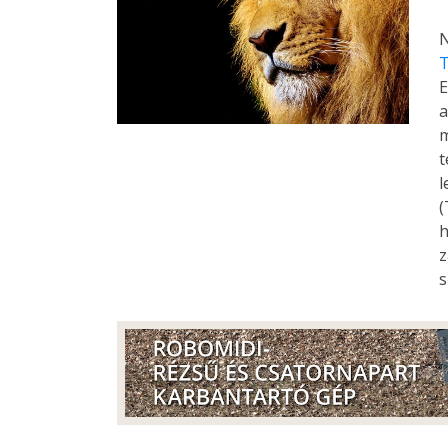
N
T
E
a
m
t
l
(
h
z
s