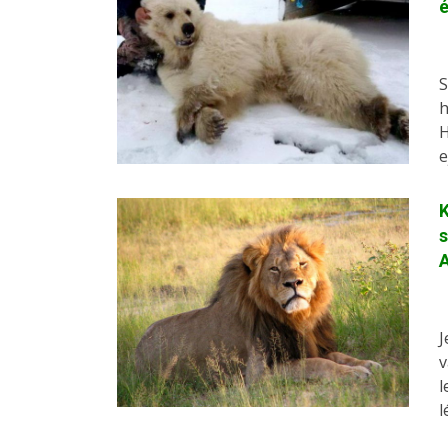
é
S
h
H
e
K
s
A
J
v
l
l