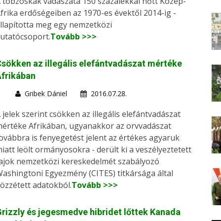
 tobzoskák vadászata 150 százalékkal nőtt Közép-
frika erdőségeiben az 1970-es évektől 2014-ig -
llapította meg egy nemzetközi
utatócsoport.
Tovább >>>
sökken az illegális elefántvadászat mértéke
frikában
Gribek Dániel
2016.07.28.
 jelek szerint csökken az illegális elefántvadászat
értéke Afrikában, ugyanakkor az orvvadászat
ovábbra is fenyegetést jelent az értékes agyaruk
iatt leölt ormányosokra - derült ki a veszélyeztetett
ajok nemzetközi kereskedelmét szabályozó
ashingtoni Egyezmény (CITES) titkársága által
özzétett adatokból.
Tovább >>>
rizzly és jegesmedve hibridet lőttek Kanada