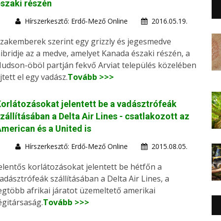
szaki részén
Hírszerkesztő: Erdő-Mező Online
2016.05.19.
zakemberek szerint egy grizzly és jegesmedve
ibridje az a medve, amelyet Kanada északi részén, a
udson-öböl partján fekvő Arviat település közelében
jtett el egy vadász.
Tovább >>>
orlátozásokat jelentett be a vadásztrófeák
zállításában a Delta Air Lines - csatlakozott az
merican és a United is
Hírszerkesztő: Erdő-Mező Online
2015.08.05.
elentős korlátozásokat jelentett be hétfőn a
adásztrófeák szállításában a Delta Air Lines, a
egtöbb afrikai járatot üzemeltető amerikai
égitársaság.
Tovább >>>