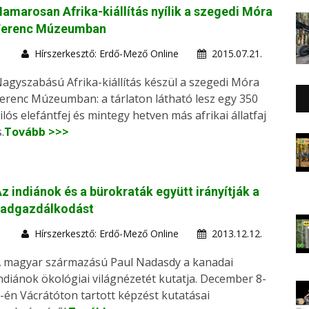
amarosan Afrika-kiállítás nyílik a szegedi Móra
Ferenc Múzeumban
Hírszerkesztő: Erdő-Mező Online
2015.07.21.
agyszabású Afrika-kiállítás készül a szegedi Móra
erenc Múzeumban: a tárlaton látható lesz egy 350
ilós elefántfej és mintegy hetven más afrikai állatfaj
s.
Tovább >>>
z indiánok és a bürokraták együtt irányítják a
vadgazdálkodást
Hírszerkesztő: Erdő-Mező Online
2013.12.12.
 magyar származású Paul Nadasdy a kanadai
ndiánok ökológiai világnézetét kutatja. December 8-
-én Vácrátóton tartott képzést kutatásai