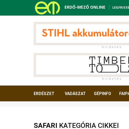
ERDŐ-MEZŐ ONLINE
LEGFRISS
h i r d e t é s
h i r d e t é s
ERDÉSZET
VADÁSZAT
GÉPINFO
FAIP
OLVASNIVALÓ
SAFARI
KATEGÓRIA CIKKEI