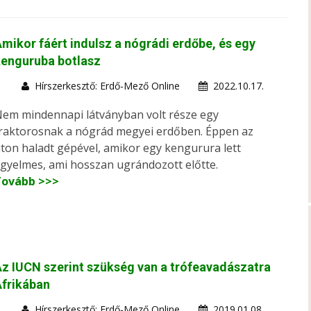
mikor fáért indulsz a nógrádi erdőbe, és egy
kenguruba botlasz
Hírszerkesztő: Erdő-Mező Online
2022.10.17.
em mindennapi látványban volt része egy
raktorosnak a nógrád megyei erdőben. Éppen az
ton haladt gépével, amikor egy kengurura lett
igyelmes, ami hosszan ugrándozott előtte.
Tovább >>>
z IUCN szerint szükség van a trófeavadászatra
frikában
Hírszerkesztő: Erdő-Mező Online
2019.01.08.