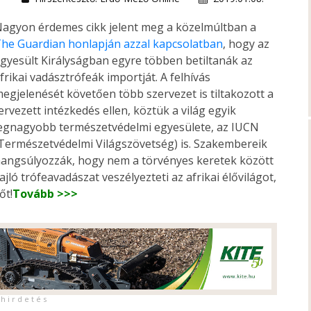
agyon érdemes cikk jelent meg a közelmúltban a
he Guardian honlapján azzal kapcsolatban
, hogy az
gyesült Királyságban egyre többen betiltanák az
frikai vadásztrófeák importját. A felhívás
egjelenését követően több szervezet is tiltakozott a
ervezett intézkedés ellen, köztük a világ egyik
egnagyobb természetvédelmi egyesülete, az IUCN
Természetvédelmi Világszövetség) is. Szakembereik
angsúlyozzák, hogy nem a törvényes keretek között
ajló trófeavadászat veszélyezteti az afrikai élővilágot,
őt!
Tovább >>>
h i r d e t é s