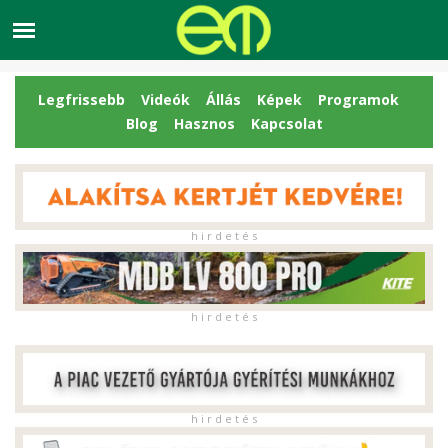
Legfrissebb
Videók
Állás
Képek
Programok
Blog
Hasznos
Kapcsolat
h i r d e t é s
h i r d e t é s
h i r d e t é s