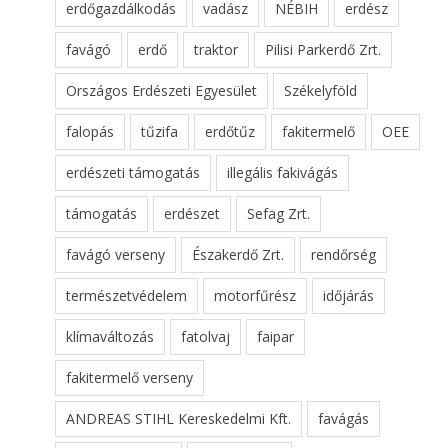
erdőgazdálkodás
vadász
NÉBIH
erdész
favágó
erdő
traktor
Pilisi Parkerdő Zrt.
Országos Erdészeti Egyesület
Székelyföld
falopás
tűzifa
erdőtűz
fakitermelő
OEE
erdészeti támogatás
illegális fakivágás
támogatás
erdészet
Sefag Zrt.
favágó verseny
Északerdő Zrt.
rendőrség
természetvédelem
motorfűrész
időjárás
klímaváltozás
fatolvaj
faipar
fakitermelő verseny
ANDREAS STIHL Kereskedelmi Kft.
favágás