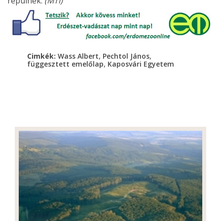
repülnek.
(MTI)
,
,
Cimkék:
Wass Albert
Pechtol János
,
függesztett emelőlap
Kaposvári Egyetem