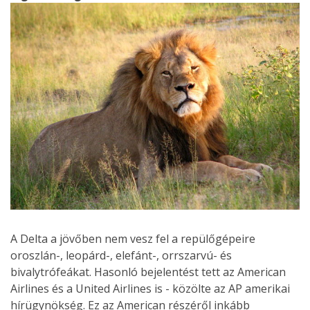
A Delta a jövőben nem vesz fel a repülőgépeire
oroszlán-, leopárd-, elefánt-, orrszarvú- és
bivalytrófeákat. Hasonló bejelentést tett az American
Airlines és a United Airlines is - közölte az AP amerikai
hírügynökség. Ez az American részéről inkább