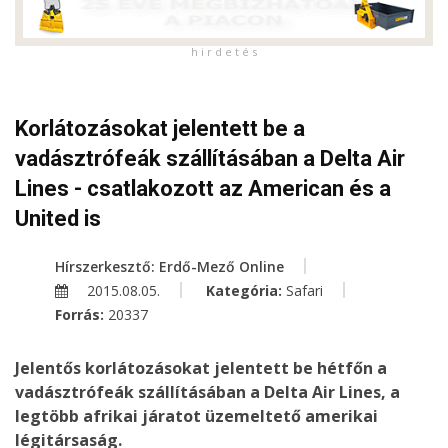
h i r d e t é s
Korlátozásokat jelentett be a
vadásztrófeák szállításában a Delta Air
Lines - csatlakozott az American és a
United is
Hírszerkesztő: Erdő-Mező Online
2015.08.05.
Kategória:
Safari
Forrás:
20337
Jelentős korlátozásokat jelentett be hétfőn a
vadásztrófeák szállításában a Delta Air Lines, a
legtöbb afrikai járatot üzemeltető amerikai
légitársaság.