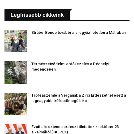
Legfrissebb cikkeink
Strúbel Bence továbbra is legyőzhetetlen a Mátrában
Természetvédelmi erdőkezelés a Pécselyi-
medencében
Trófeaszemle a Vergánál: a Zirci Erdészetnél esett a
legnagyobb trófeatömegű bika
Ezúttal is számos erdészt tüntettek ki október 23.
alkalmából (+KÉPEK)