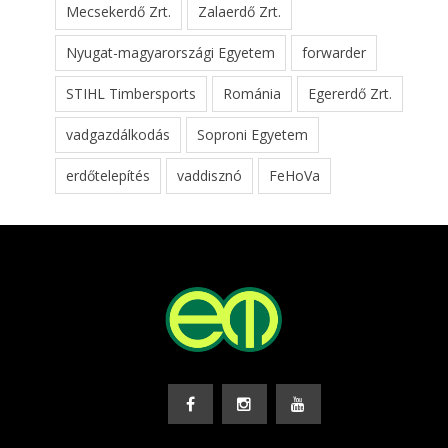
Mecsekerdő Zrt.
Zalaerdő Zrt.
Nyugat-magyarországi Egyetem
forwarder
STIHL Timbersports
Románia
Egererdő Zrt.
vadgazdálkodás
Soproni Egyetem
erdőtelepítés
vaddisznó
FeHoVa