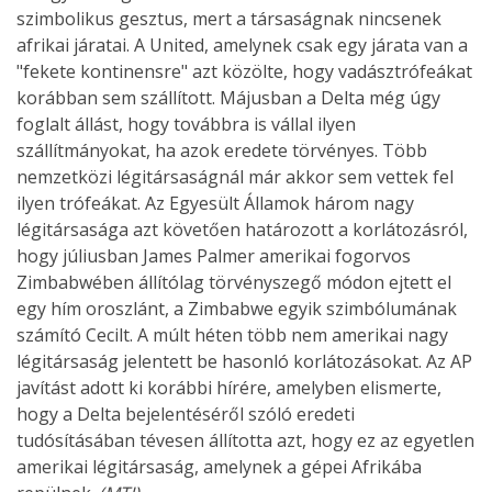
szimbolikus gesztus, mert a társaságnak nincsenek
afrikai járatai. A United, amelynek csak egy járata van a
"fekete kontinensre" azt közölte, hogy vadásztrófeákat
korábban sem szállított. Májusban a Delta még úgy
foglalt állást, hogy továbbra is vállal ilyen
szállítmányokat, ha azok eredete törvényes. Több
nemzetközi légitársaságnál már akkor sem vettek fel
ilyen trófeákat. Az Egyesült Államok három nagy
légitársasága azt követően határozott a korlátozásról,
hogy júliusban James Palmer amerikai fogorvos
Zimbabwében állítólag törvényszegő módon ejtett el
egy hím oroszlánt, a Zimbabwe egyik szimbólumának
számító Cecilt. A múlt héten több nem amerikai nagy
légitársaság jelentett be hasonló korlátozásokat. Az AP
javítást adott ki korábbi hírére, amelyben elismerte,
hogy a Delta bejelentéséről szóló eredeti
tudósításában tévesen állította azt, hogy ez az egyetlen
amerikai légitársaság, amelynek a gépei Afrikába