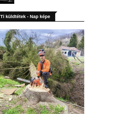
Ti küldtétek - Nap képe