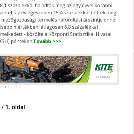
8,1 százalékkal haladták meg az egy évvel korábbi
zintet, az év egészében 15,4 százalékkal nőttek, míg
 mezőgazdasági termelés ráfordítási árszintje ennél
isebb mértékben, átlagosan 6,8 százalékkal
melkedett - közölte a Központi Statisztikai Hivatal
KSH) pénteken.
Tovább >>>
h i r d e t é s
 / 1. oldal