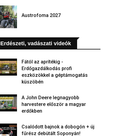
Austrofoma 2027
Erdészeti, vadászati videók
Fától az aprítékig -
Erdőgazdálkodás profi
eszközökkel a géptámogatás
küszöbén
A John Deere legnagyobb
harvestere először a magyar
erdőkben
Csalódott bajnok a dobogón + új
fűrész debütált Soponyán!