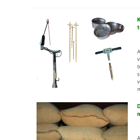
K
A
v
t
s
v
m
D
A