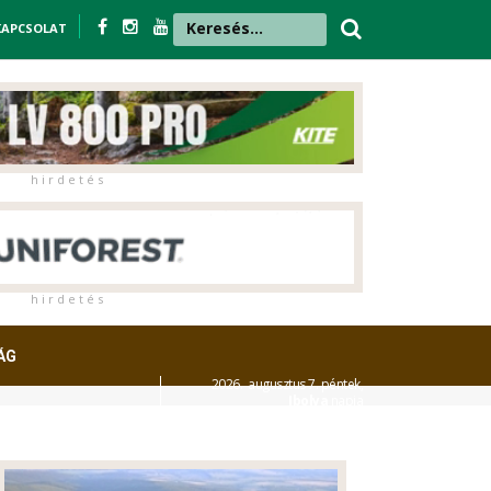
KAPCSOLAT
h i r d e t é s
h i r d e t é s
ÁG
2026. augusztus 7. péntek,
Ibolya
napja