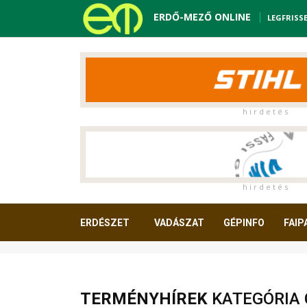
ERDŐ-MEZŐ ONLINE
LEGFRISS
h i r d e t é s
h i r d e t é s
ERDÉSZET
VADÁSZAT
GÉPINFO
FAIP
OLVASNIVALÓ
TERMÉNYHÍREK
KATEGÓRIA 