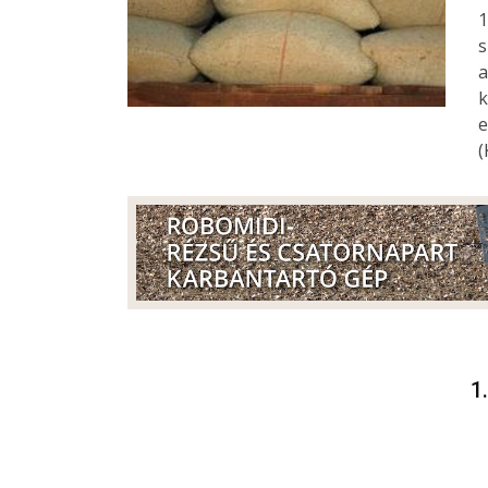
1
s
a
k
e
(
1.