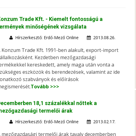
onzum Trade Kft. - Kiemelt fontosságú a
termények minőségének vizsgálata
Hírszerkesztő: Erdő-Mező Online
2013.08.26.
 Konzum Trade Kft. 1991-ben alakult, export-import
állalkozásként. Kezdetben mezőgazdasági
ermékekkel kereskedett, amely maga után vonta a
zükséges eszközök és berendezések, valamint az ide
onatkozó szabványok és előírások
egismerését.
Tovább >>>
ecemberben 18,1 százalékkal nőttek a
mezőgazdasági termelői árak
Hírszerkesztő: Erdő-Mező Online
2013.02.17.
 mezőgazdasági termelői árak tavaly decemberben