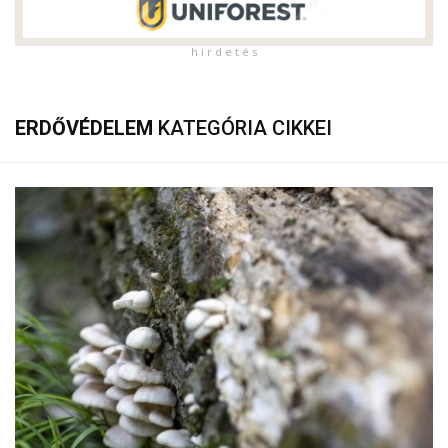
h i r d e t é s
ERDŐVÉDELEM
KATEGÓRIA CIKKEI