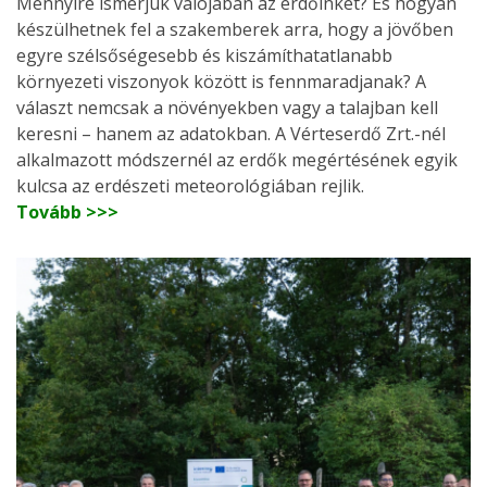
Mennyire ismerjük valójában az erdőinket? És hogyan
készülhetnek fel a szakemberek arra, hogy a jövőben
egyre szélsőségesebb és kiszámíthatatlanabb
környezeti viszonyok között is fennmaradjanak? A
választ nemcsak a növényekben vagy a talajban kell
keresni – hanem az adatokban. A Vérteserdő Zrt.-nél
alkalmazott módszernél az erdők megértésének egyik
kulcsa az erdészeti meteorológiában rejlik.
Tovább >>>