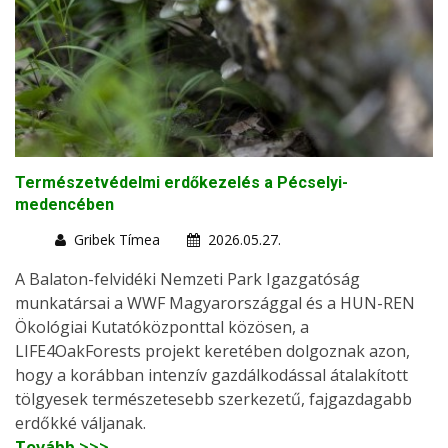
Természetvédelmi erdőkezelés a Pécselyi-
medencében
Gribek Tímea
2026.05.27.
A Balaton-felvidéki Nemzeti Park Igazgatóság
munkatársai a WWF Magyarországgal és a HUN-REN
Ökológiai Kutatóközponttal közösen, a
LIFE4OakForests projekt keretében dolgoznak azon,
hogy a korábban intenzív gazdálkodással átalakított
tölgyesek természetesebb szerkezetű, fajgazdagabb
erdőkké váljanak.
Tovább >>>