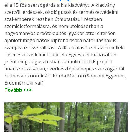
el a 15 fős szerzőgárda a kis kiadványt. A kiadvány
szerzői, erdészek, ökológusok és természetvédelmi
szakemberek részben útmutatásul, részben
szemléletformálásra, és nem utolsósorban a
hagyományos erdőtelepítési gyakorlattól eltérően
ajánlott megoldások kipróbálására bátorításnak is
szánják az összeállítást. A 40 oldalas füzet az Érmelléki
Természetvédelmi Többcélú Egyesület kiadásában
jelent meg augusztusban az említett LIFE projekt
finanszírozásában, szerkesztője a népes szerzőgárdát
rutinosan koordináló Korda Márton (Soproni Egyetem,
Erdőmérnöki Kar).
Tovább >>>