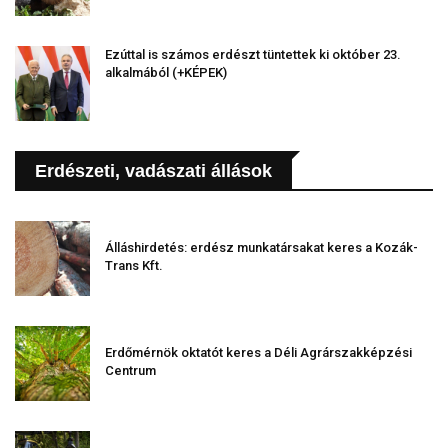
Ezúttal is számos erdészt tüntettek ki október 23.
alkalmából (+KÉPEK)
Erdészeti, vadászati állások
Álláshirdetés: erdész munkatársakat keres a Kozák-
Trans Kft.
Erdőmérnök oktatót keres a Déli Agrárszakképzési
Centrum