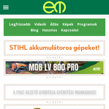
Legfrissebb
Videók
Állás
Képek
Programok
Blog
Hasznos
Kapcsolat
h i r d e t é s
h i r d e t é s
h i r d e t é s