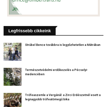
Legfrissebb cikkeink
Strúbel Bence továbbra is legyőzhetetlen a Mátrában
Természetvédelmi erdőkezelés a Pécselyi-
medencében
Trófeaszemle a Vergánál: a Zirci Erdészetnél esett a
legnagyobb trófeatömegű bika