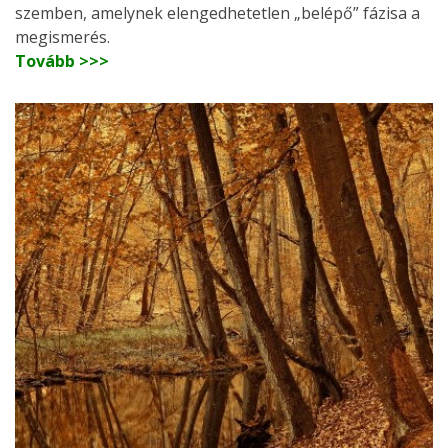
szemben, amelynek elengedhetetlen „belépő” fázisa a
megismerés.
Tovább >>>