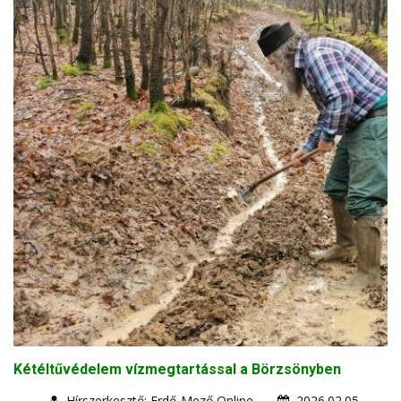
Kétéltűvédelem vízmegtartással a Börzsönyben
Hírszerkesztő: Erdő-Mező Online
2026.02.05.