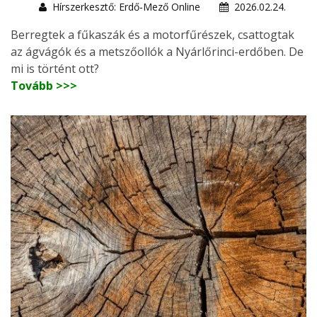
Hírszerkesztő: Erdő-Mező Online
2026.02.24.
Berregtek a fűkaszák és a motorfűrészek, csattogtak
az ágvágók és a metszőollók a Nyárlőrinci-erdőben. De
mi is történt ott?
Tovább >>>