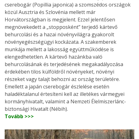
cserebogár (Popillia japonica) a szomszédos országok
közül Ausztria és Szlovénia mellett már
Horvátországban is megjelent. Ezzel jelentősen
megnövekedett a „stopposként” terjedő kártevő
behurcolási és a hazai növényvilágra gyakorolt
növényegészségügyi kockázata. A szakemberek
munkája mellett a lakosság együttműködése is
elengedhetetlen. A kártevő hazánkba való
behurcolásának és terjedésének megakadályozása
érdekében tilos külföldről növényeket, növényi
részeket vagy talajt behozni az ország területére.
Emellett a japán cserebogár észlelése esetén
haladéktalanul értesíteni kell az illetékes vármegyei
kormányhivatalt, valamint a Nemzeti Élelmiszerlánc-
biztonsági Hivatalt (Nébih).
Tovább >>>