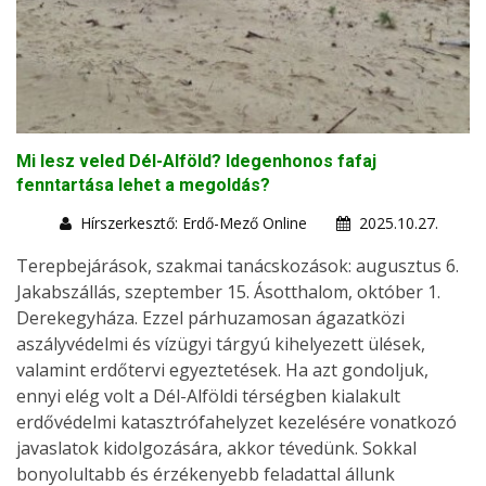
Mi lesz veled Dél-Alföld? Idegenhonos fafaj
fenntartása lehet a megoldás?
Hírszerkesztő: Erdő-Mező Online
2025.10.27.
Terepbejárások, szakmai tanácskozások: augusztus 6.
Jakabszállás, szeptember 15. Ásotthalom, október 1.
Derekegyháza. Ezzel párhuzamosan ágazatközi
aszályvédelmi és vízügyi tárgyú kihelyezett ülések,
valamint erdőtervi egyeztetések. Ha azt gondoljuk,
ennyi elég volt a Dél-Alföldi térségben kialakult
erdővédelmi katasztrófahelyzet kezelésére vonatkozó
javaslatok kidolgozására, akkor tévedünk. Sokkal
bonyolultabb és érzékenyebb feladattal állunk