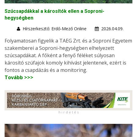
Szúcsapdákkal a károsítók ellen a Soproni-
hegységben
Hírszerkesztő: Erdő-Mező Online
2026.04.09.
Folyamatosan figyelik a TAEG Zrt. és a Soproni Egyetem
szakemberei a Soproni-hegységben elhelyezett
szúcsapdákat. A főként a fenyő féléket súlyosan
károsító szúfajok komoly kihívást jelentenek, ezért is
fontos a csapdázás és a monitoring.
Tovább >>>
h i r d e t é s