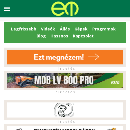
Legfrissebb
Videók
Állás
Képek
Programok
Blog
Hasznos
Kapcsolat
h i r d e t é s
h i r d e t é s
h i r d e t é s