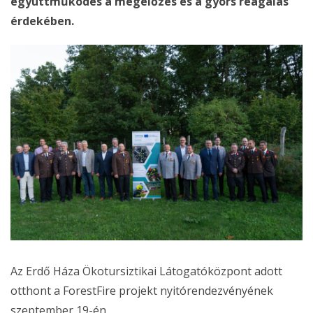
együttműködés a megelőzés és a gyors reagálás
érdekében.
Az Erdő Háza Ökotursiztikai Látogatóközpont adott
otthont a ForestFire projekt nyitórendezvényének
szeptember 19-én.