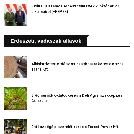
Ezúttal is számos erdészt tüntettek ki október 23.
alkalmából (+KÉPEK)
Erdészeti, vadászati állások
Álláshirdetés: erdész munkatársakat keres a Kozák-
Trans Kft.
Erdőmérnök oktatót keres a Déli Agrárszakképzési
Centrum
Erdészetigép-szerelőt keres a Forest Power Kft.