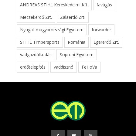
ANDREAS STIHL Kereskedelmi Kft.
favágás
Mecsekerdő Zrt.
Zalaerdő Zrt.
Nyugat-magyarországi Egyetem
forwarder
STIHL Timbersports
Románia
Egererdő Zrt.
vadgazdálkodás
Soproni Egyetem
erdőtelepítés
vaddisznó
FeHoVa