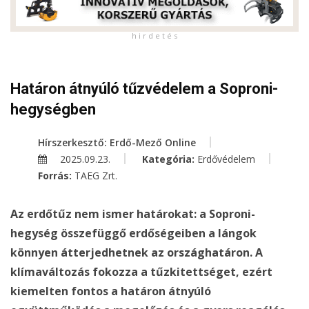
h i r d e t é s
Határon átnyúló tűzvédelem a Soproni-
hegységben
Hírszerkesztő: Erdő-Mező Online
2025.09.23.
Kategória:
Erdővédelem
Forrás:
TAEG Zrt.
Az erdőtűz nem ismer határokat: a Soproni-
hegység összefüggő erdőségeiben a lángok
könnyen átterjedhetnek az országhatáron. A
klímaváltozás fokozza a tűzkitettséget, ezért
kiemelten fontos a határon átnyúló