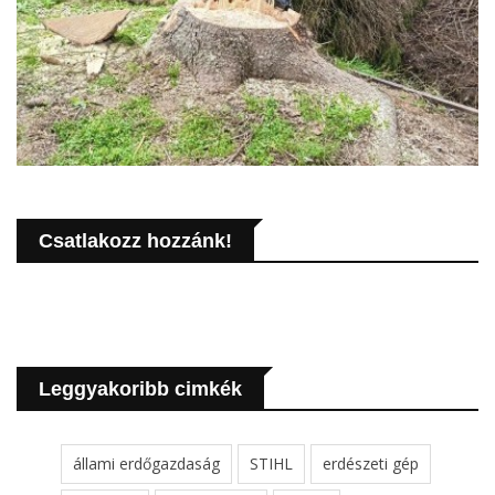
Csatlakozz hozzánk!
Leggyakoribb cimkék
állami erdőgazdaság
STIHL
erdészeti gép