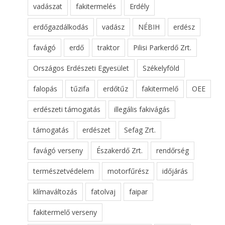
vadászat
fakitermelés
Erdély
erdőgazdálkodás
vadász
NÉBIH
erdész
favágó
erdő
traktor
Pilisi Parkerdő Zrt.
Országos Erdészeti Egyesület
Székelyföld
falopás
tűzifa
erdőtűz
fakitermelő
OEE
erdészeti támogatás
illegális fakivágás
támogatás
erdészet
Sefag Zrt.
favágó verseny
Északerdő Zrt.
rendőrség
természetvédelem
motorfűrész
időjárás
klímaváltozás
fatolvaj
faipar
fakitermelő verseny