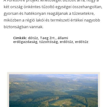
két ország önkéntes tűzoltó egységei összehangoltan,
gyorsan és hatékonyan reagáljanak a tűzesetekre,
miközben a régió lakói és természeti értékei nagyobb
biztonságban vannak.
,
,
Cimkék:
dőtűz
Taeg Zrt.
állami
,
,
,
erdőgazdaság
tűzoltóság
erdőtűz
erdőtűz