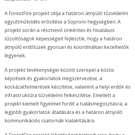
A ForestFire projekt célja a határon átnyúló tűzvédelmi
együttműködés erősítése a Soproni-hegységben. A
projekt során a résztvevő önkéntes és hivatásos
tűzoltóságok képességeit fejlesztik, hogy a határon
átnyúló erdőtüzek gyorsan és koordináltan kezelhetők
legyenek.
A projekt tevékenységei között szerepel a közös
képzések és gyakorlatok megszervezése, a
kockázatfelmérések készítése, valamint a helyi erdők és
infrastruktúra tűzvédelmi felkészítése. Emellett a
projekt kiemelt figyelmet fordít a tudásmegosztásra, a
legjobb gyakorlatok átadására és a határon átnyúló
kommunikációs csatornák kialakítására.
A ForestFire projekt lehetőséget biztosít arra, hogy a