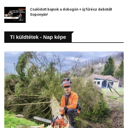
Csalódott bajnok a dobogón + új fűrész debütált
Soponyán!
Ti küldtétek - Nap képe