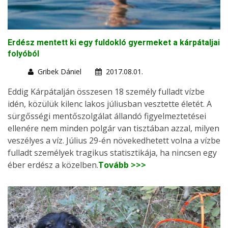
Erdész mentett ki egy fuldokló gyermeket a kárpátaljai
folyóból
Gribek Dániel
2017.08.01.
Eddig Kárpátalján összesen 18 személy fulladt vízbe
idén, közülük kilenc lakos júliusban vesztette életét. A
sürgősségi mentőszolgálat állandó figyelmeztetései
ellenére nem minden polgár van tisztában azzal, milyen
veszélyes a víz. Július 29-én növekedhetett volna a vízbe
fulladt személyek tragikus statisztikája, ha nincsen egy
éber erdész a közelben.
Tovább >>>