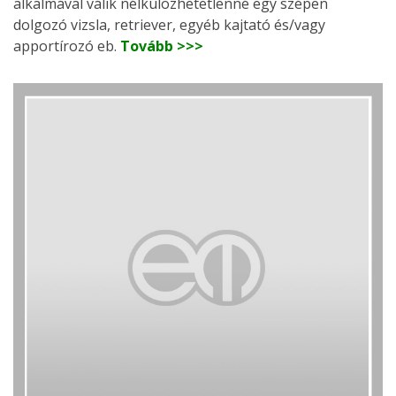
alkalmával válik nélkülözhetetlenné egy szépen
dolgozó vizsla, retriever, egyéb kajtató és/vagy
apportírozó eb.
Tovább >>>