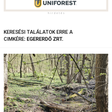
h i r d e t é s
KERESÉSI TALÁLATOK ERRE A
CIMKÉRE:
EGERERDŐ ZRT.