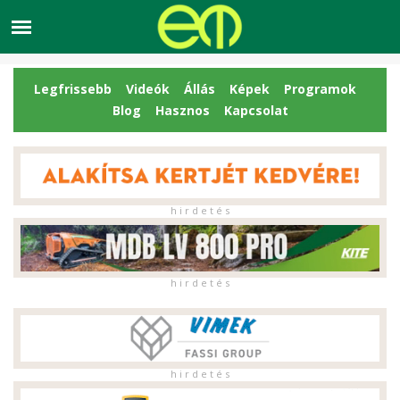
Legfrissebb
Videók
Állás
Képek
Programok
Blog
Hasznos
Kapcsolat
h i r d e t é s
h i r d e t é s
h i r d e t é s