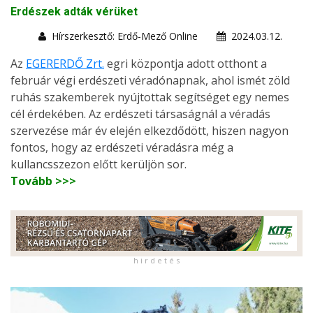
Erdészek adták vérüket
Hírszerkesztő: Erdő-Mező Online
2024.03.12.
Az
EGERERDŐ Zrt.
egri központja adott otthont a
február végi erdészeti véradónapnak, ahol ismét zöld
ruhás szakemberek nyújtottak segítséget egy nemes
cél érdekében. Az erdészeti társaságnál a véradás
szervezése már év elején elkezdődött, hiszen nagyon
fontos, hogy az erdészeti véradásra még a
kullancsszezon előtt kerüljön sor.
Tovább >>>
h i r d e t é s