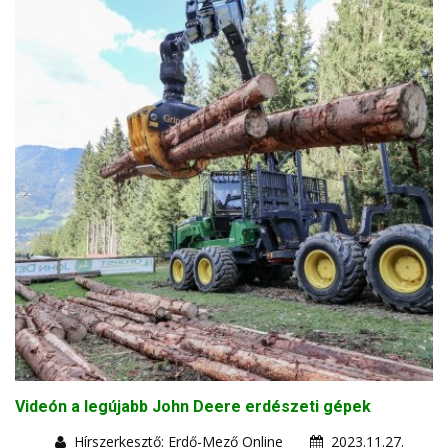
Videón a legújabb John Deere erdészeti gépek
Hírszerkesztő: Erdő-Mező Online
2023.11.27.