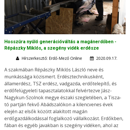
Hosszúra nyúló generációváltás a magánerdőben -
Répászky Miklós, a szegény vidék erdésze
Hírszerkesztő: Erdő-Mező Online
2020.09.17.
A szakmában Répászky Miklós László neve és
munkássága közismert. Erdésztechnikusként,
államerdész, TSZ erdész, vadgazda, erdőtelepítő, és
erdőfelügyeleti tapasztalatokkal felvértezve Jász-
Nagykun-Szolnok megye északi szegletében, a Tisza-
tó partján fekvő Abádszalókon a kilencvenes évek
elején az elsők között alakított magán
erdőgazdálkodással foglalkozó vállalkozást. Erdőkben,
fában és egyéb javakban is szegény vidéken, ahol az