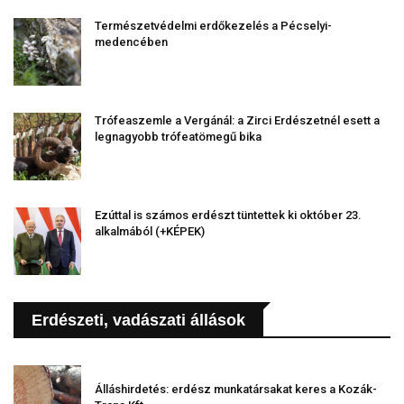
Természetvédelmi erdőkezelés a Pécselyi-
medencében
Trófeaszemle a Vergánál: a Zirci Erdészetnél esett a
legnagyobb trófeatömegű bika
Ezúttal is számos erdészt tüntettek ki október 23.
alkalmából (+KÉPEK)
Erdészeti, vadászati állások
Álláshirdetés: erdész munkatársakat keres a Kozák-