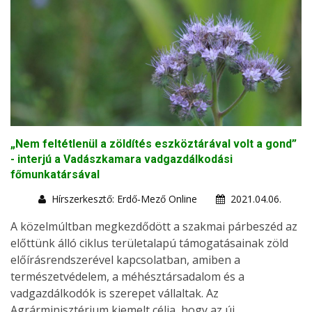
„Nem feltétlenül a zöldítés eszköztárával volt a gond”
- interjú a Vadászkamara vadgazdálkodási
főmunkatársával
Hírszerkesztő: Erdő-Mező Online
2021.04.06.
A közelmúltban megkezdődött a szakmai párbeszéd az
előttünk álló ciklus területalapú támogatásainak zöld
előírásrendszerével kapcsolatban, amiben a
természetvédelem, a méhésztársadalom és a
vadgazdálkodók is szerepet vállaltak. Az
Agrárminisztérium kiemelt célja, hogy az új