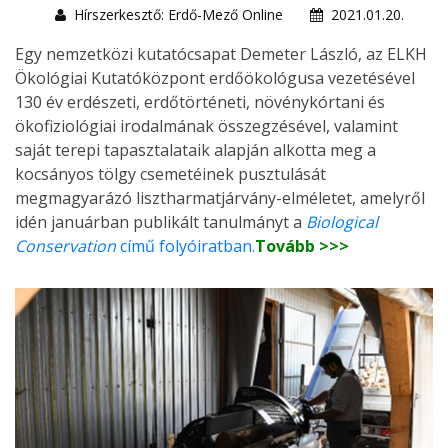
Hírszerkesztő: Erdő-Mező Online
2021.01.20.
Egy nemzetközi kutatócsapat Demeter László, az ELKH
Ökológiai Kutatóközpont erdőökológusa vezetésével
130 év erdészeti, erdőtörténeti, növénykórtani és
ökofiziológiai irodalmának összegzésével, valamint
saját terepi tapasztalataik alapján alkotta meg a
kocsányos tölgy csemetéinek pusztulását
megmagyarázó lisztharmatjárvány-elméletet, amelyről
idén januárban publikált tanulmányt a
Biological
Conservation
című folyóiratban.
Tovább >>>