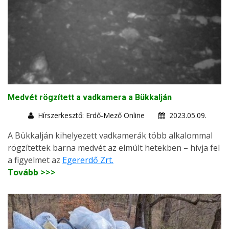
Medvét rögzített a vadkamera a Bükkalján
Hírszerkesztő: Erdő-Mező Online
2023.05.09.
A Bükkalján kihelyezett vadkamerák több alkalommal
rögzítettek barna medvét az elmúlt hetekben – hívja fel
a figyelmet az
Egererdő Zrt.
Tovább >>>