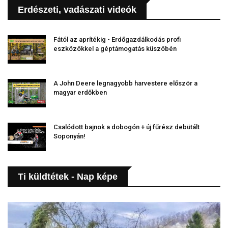
Erdészeti, vadászati videók
Fától az aprítékig - Erdőgazdálkodás profi
eszközökkel a géptámogatás küszöbén
A John Deere legnagyobb harvestere először a
magyar erdőkben
Csalódott bajnok a dobogón + új fűrész debütált
Soponyán!
Ti küldtétek - Nap képe