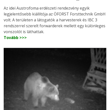
Az idei Austrofoma erdészeti rendezvény egyik
legjelentősebb kiállítója az ÖFORST Forsttechnik GmbH
volt. A területen a látogatók a harvesterek és IBC 3
rendszerrel szerelt forwarderek mellett egy különleges
vonszolót is láthattak.
Tovább >>>