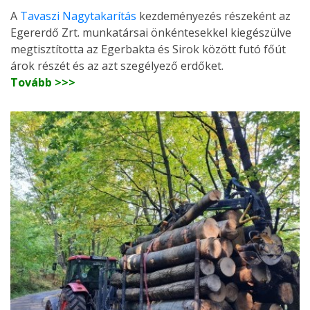
A
Tavaszi Nagytakarítás
kezdeményezés részeként az
Egererdő Zrt. munkatársai önkéntesekkel kiegészülve
megtisztította az Egerbakta és Sirok között futó főút
árok részét és az azt szegélyező erdőket.
Tovább >>>