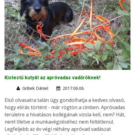
Kistestű kutyát az apróvadas vadőröknek!
Gribek Dániel
2017.06.06.
Első olvasatra talán úgy gondolhatja a kedves olvasó,
hogy elírás történt - már rögtön a címben. Apróvadas
területre a hivatásos kollégának vizsla kell, nem? Hát,
nem! Illetve a munkavégzéséhez nem feltétlenül.
Legfeljebb az év végi néhány apróvad vadászat