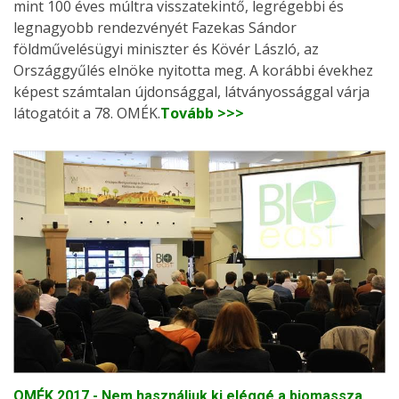
mint 100 éves múltra visszatekintő, legrégebbi és
legnagyobb rendezvényét Fazekas Sándor
földművelésügyi miniszter és Kövér László, az
Országgyűlés elnöke nyitotta meg. A korábbi évekhez
képest számtalan újdonsággal, látványossággal várja
látogatóit a 78. OMÉK.
Tovább >>>
OMÉK 2017 - Nem használjuk ki eléggé a biomassza