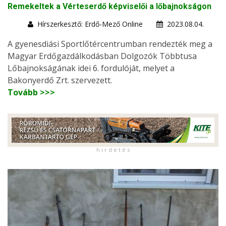
Remekeltek a Vérteserdő képviselői a lőbajnokságon
Hírszerkesztő: Erdő-Mező Online
2023.08.04.
A gyenesdiási Sportlőtércentrumban rendezték meg a
Magyar Erdőgazdálkodásban Dolgozók Többtusa
Lőbajnokságának idei 6. fordulóját, melyet a
Bakonyerdő Zrt. szervezett.
Tovább >>>
h i r d e t é s