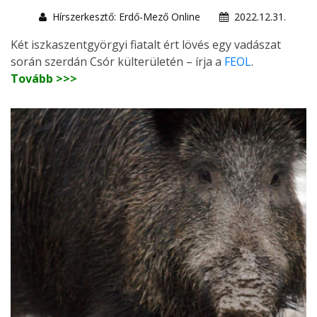
Hírszerkesztő: Erdő-Mező Online
2022.12.31.
Két iszkaszentgyörgyi fiatalt ért lövés egy vadászat
során szerdán Csór külterületén – írja a
FEOL
.
Tovább >>>