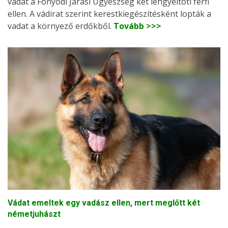
vádat a Fonyódi Járási Ügyészség két lengyeltóti férfi
ellen. A vádirat szerint kerestkiegészítésként lopták a
vadat a környező erdőkből.
Tovább >>>
Vádat emeltek egy vadász ellen, mert meglőtt két
németjuhászt