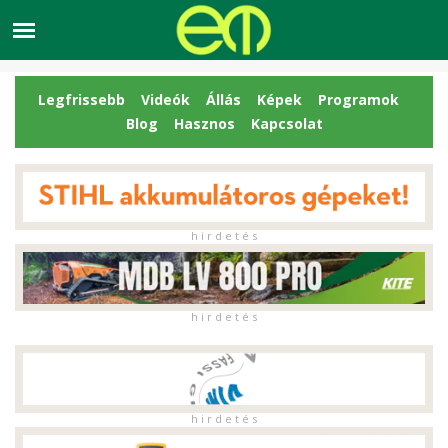
Legfrissebb
Videók
Állás
Képek
Programok
Blog
Hasznos
Kapcsolat
h i r d e t é s
h i r d e t é s
h i r d e t é s