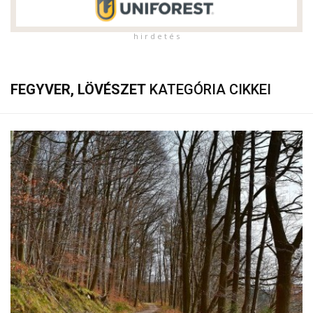
h i r d e t é s
FEGYVER, LÖVÉSZET
KATEGÓRIA CIKKEI