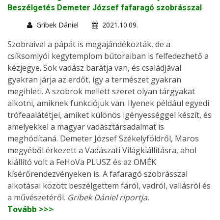
Beszélgetés Demeter József fafaragó szobrásszal
Gribek Dániel
2021.10.09.
Szobraival a pápát is megajándékozták, de a
csíksomlyói kegytemplom bútoraiban is felfedezhető a
kézjegye. Sok vadász barátja van, és családjával
gyakran járja az erdőt, így a természet gyakran
megihleti. A szobrok mellett szeret olyan tárgyakat
alkotni, amiknek funkciójuk van. Ilyenek például egyedi
trófeaalátétjei, amiket különös igényességgel készít, és
amelyekkel a magyar vadásztársadalmat is
meghódítaná. Demeter József Székelyföldről, Maros
megyéből érkezett a Vadászati Világkiállításra, ahol
kiállító volt a FeHoVa PLUSZ és az OMÉK
kísérőrendezvényeken is. A fafaragó szobrásszal
alkotásai között beszélgettem fáról, vadról, vallásról és
a művészetéről.
Gribek Dániel riportja.
Tovább >>>