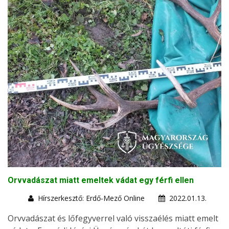
Orvvadászat miatt emeltek vádat egy férfi ellen
Hírszerkesztő: Erdő-Mező Online
2022.01.13.
Orvvadászat és lőfegyverrel való visszaélés miatt emelt