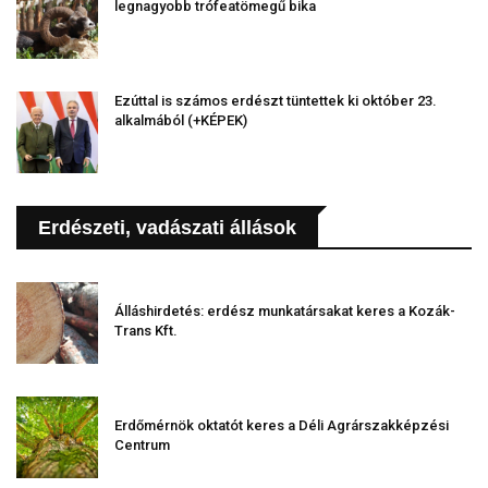
legnagyobb trófeatömegű bika
Ezúttal is számos erdészt tüntettek ki október 23.
alkalmából (+KÉPEK)
Erdészeti, vadászati állások
Álláshirdetés: erdész munkatársakat keres a Kozák-
Trans Kft.
Erdőmérnök oktatót keres a Déli Agrárszakképzési
Centrum