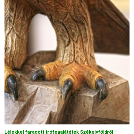
Lélekkel faragott trófeaalátétek Székelyföldről –