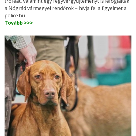
trófeát, valamint egy fegyvergyűjteményt is lefoglaltak
a Nógrád vármegyei rendőrök – hívja fel a figyelmet a
police.hu.
Tovább >>>