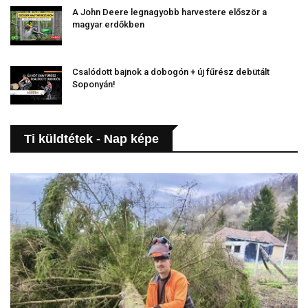
A John Deere legnagyobb harvestere először a
magyar erdőkben
Csalódott bajnok a dobogón + új fűrész debütált
Soponyán!
Ti küldtétek - Nap képe