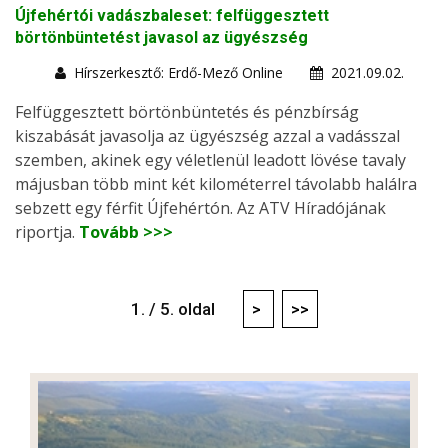
Újfehértói vadászbaleset: felfüggesztett
börtönbüntetést javasol az ügyészség
Hírszerkesztő: Erdő-Mező Online
2021.09.02.
Felfüggesztett börtönbüntetés és pénzbírság
kiszabását javasolja az ügyészség azzal a vadásszal
szemben, akinek egy véletlenül leadott lövése tavaly
májusban több mint két kilométerrel távolabb halálra
sebzett egy férfit Újfehértón. Az ATV Híradójának
riportja.
Tovább >>>
1. / 5. oldal
>
>>