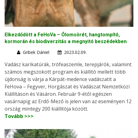
Elkezdődött a FeHoVa – Ólomsörét, hangtompító,
kormorán és biodiverzitás a megnyitó beszédekben
Gribek Dániel
2023.02.09.
Vadász karikatúrák, trófeaszemle, terepjárók, valamint
számos megszokott program és kiállító mellett több
újdonság is várja a Kárpát-medence vadászatit a
FeHova – Fegyver, Horgászat és Vadászat Nemzetközi
Kiállításon és Vásáron. Február 9-étől egészen
vasárnapig az Erdő-Mező is jelen van az eseményen 12
ország mintegy 200 kiállítója között.
Tovább >>>