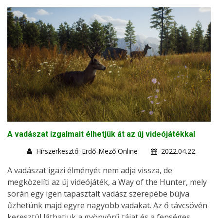
A vadászat izgalmait élhetjük át az új videójátékkal
Hírszerkesztő: Erdő-Mező Online
2022.04.22.
A vadászat igazi élményét nem adja vissza, de
megközelíti az új videójáték, a Way of the Hunter, mely
során egy igen tapasztalt vadász szerepébe bújva
űzhetünk majd egyre nagyobb vadakat. Az ő távcsövén
keresztül láthatjuk a gyönyörű tájat és a fenséges