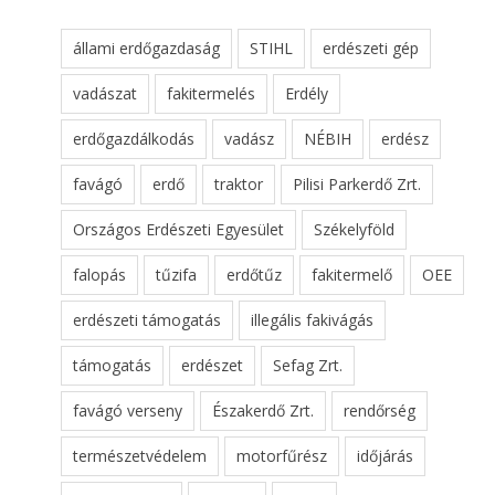
állami erdőgazdaság
STIHL
erdészeti gép
vadászat
fakitermelés
Erdély
erdőgazdálkodás
vadász
NÉBIH
erdész
favágó
erdő
traktor
Pilisi Parkerdő Zrt.
Országos Erdészeti Egyesület
Székelyföld
falopás
tűzifa
erdőtűz
fakitermelő
OEE
erdészeti támogatás
illegális fakivágás
támogatás
erdészet
Sefag Zrt.
favágó verseny
Északerdő Zrt.
rendőrség
természetvédelem
motorfűrész
időjárás