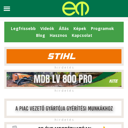
Legfrissebb
Videók
Állás
Képek
Programok
Blog
Hasznos
Kapcsolat
h i r d e t é s
h i r d e t é s
h i r d e t é s