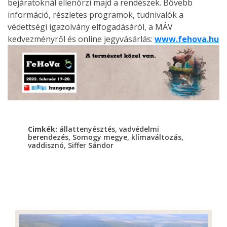
bejáratoknál ellenőrzi majd a rendészek. Bővebb
információ, részletes programok, tudnivalók a
védettségi igazolvány elfogadásáról, a MÁV
kedvezményről és online jegyvásárlás:
www.fehova.hu
,
Cimkék:
állattenyésztés
vadvédelmi
,
,
,
berendezés
Somogy megye
klímaváltozás
,
vaddisznó
Siffer Sándor