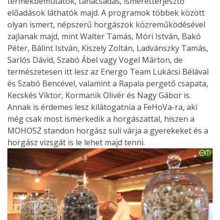
termékbemutatók, tanácsadás, ismeretterjesztő
előadások láthatók majd. A programok többek között
olyan ismert, népszerű horgászok közreműködésével
zajlanak majd, mint Walter Tamás, Móri István, Bakó
Péter, Bálint István, Kiszely Zoltán, Ladvánszky Tamás,
Sarlós Dávid, Szabó Ábel vagy Vogel Márton, de
természetesen itt lesz az Energo Team Lukácsi Bélával
és Szabó Bencével, valamint a Rapala pergető csapata,
Kecskés Viktor, Kormanik Olivér és Nagy Gábor is.
Annak is érdemes lesz kilátogatnia a FeHoVa-ra, aki
még csak most ismerkedik a horgászattal, hiszen a
MOHOSZ standon horgász suli várja a gyerekeket és a
horgász vizsgát is le lehet majd tenni.