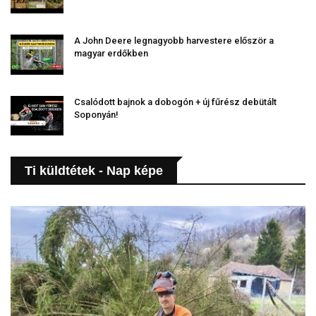
A John Deere legnagyobb harvestere először a
magyar erdőkben
Csalódott bajnok a dobogón + új fűrész debütált
Soponyán!
Ti küldtétek - Nap képe