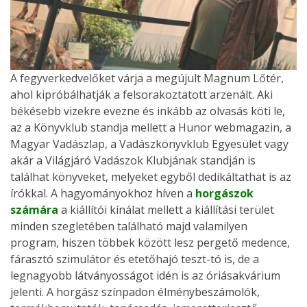
A fegyverkedvelőket várja a megújult Magnum Lőtér,
ahol kipróbálhatják a felsorakoztatott arzenált. Aki
békésebb vizekre evezne és inkább az olvasás köti le,
az a Könyvklub standja mellett a Hunor webmagazin, a
Magyar Vadászlap, a Vadászkönyvklub Egyesület vagy
akár a Világjáró Vadászok Klubjának standján is
találhat könyveket, melyeket egyből dedikáltathat is az
írókkal. A hagyományokhoz híven a
horgászok
számára
a kiállítói kínálat mellett a kiállítási terület
minden szegletében található majd valamilyen
program, hiszen többek között lesz pergető medence,
fárasztó szimulátor és etetőhajó teszt-tó is, de a
legnagyobb látványosságot idén is az óriásakvárium
jelenti. A horgász színpadon élménybeszámolók,