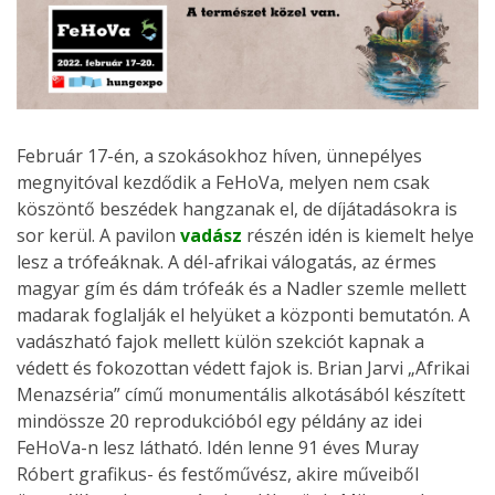
Február 17-én, a szokásokhoz híven, ünnepélyes
megnyitóval kezdődik a FeHoVa, melyen nem csak
köszöntő beszédek hangzanak el, de díjátadásokra is
sor kerül. A pavilon
vadász
részén idén is kiemelt helye
lesz a trófeáknak. A dél-afrikai válogatás, az érmes
magyar gím és dám trófeák és a Nadler szemle mellett
madarak foglalják el helyüket a központi bemutatón. A
vadászható fajok mellett külön szekciót kapnak a
védett és fokozottan védett fajok is. Brian Jarvi „Afrikai
Menazséria” című monumentális alkotásából készített
mindössze 20 reprodukcióból egy példány az idei
FeHoVa-n lesz látható. Idén lenne 91 éves Muray
Róbert grafikus- és festőművész, akire műveiből