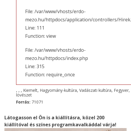
File: /var/www/vhosts/erdo-
mezo.hu/httpdocs/application/controllers/Hirek
Line: 111
Function: view
File: /var/www/vhosts/erdo-
mezo.hu/httpdocs/index.php
Line: 315
Function: require_once
,
,
,
,
,
,
Kiemelt
Hagyomány-kultúra
Vadászati kultúra
Fegyver,
lövészet
Forrás:
71071
Látogasson el Ön is a kiállításra, közel 200
kiállítóval és színes programkavalkáddal várja!