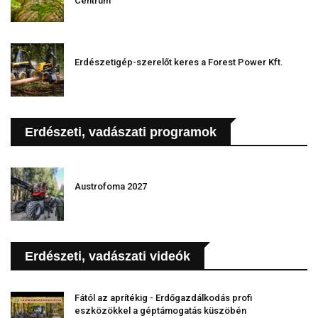
Centrum
Erdészetigép-szerelőt keres a Forest Power Kft.
Erdészeti, vadászati programok
Austrofoma 2027
Erdészeti, vadászati videók
Fától az aprítékig - Erdőgazdálkodás profi
eszközökkel a géptámogatás küszöbén