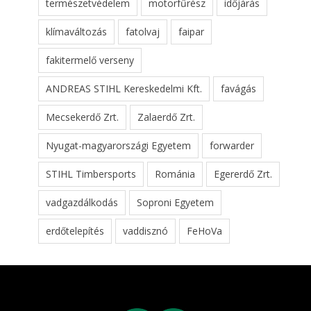
természetvédelem
motorfűrész
időjárás
klímaváltozás
fatolvaj
faipar
fakitermelő verseny
ANDREAS STIHL Kereskedelmi Kft.
favágás
Mecsekerdő Zrt.
Zalaerdő Zrt.
Nyugat-magyarországi Egyetem
forwarder
STIHL Timbersports
Románia
Egererdő Zrt.
vadgazdálkodás
Soproni Egyetem
erdőtelepítés
vaddisznó
FeHoVa