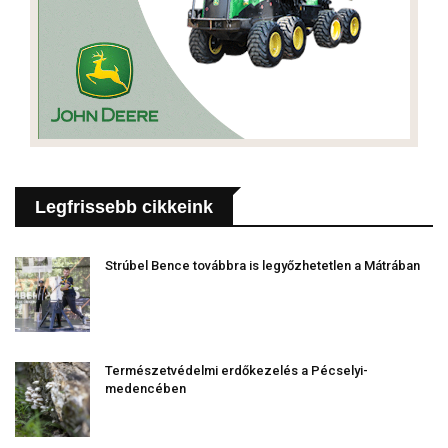
Legfrissebb cikkeink
Strúbel Bence továbbra is legyőzhetetlen a Mátrában
Természetvédelmi erdőkezelés a Pécselyi-
medencében