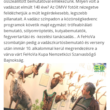
összeállított bemutatóval emlékezünk. Milyen volt a
vadászat elmúlt 140 éve? Az OMVV fotóit nézegetve
felidézhetjük a múlt legérdekesebb, legszebb
pillanatait. A vadász színpadon a közönségkedvenc
programok követik majd egymást: trófeabírálati
bemutató, sólyomröptetés, kutyabemutatók,
fegyvertartási és -kezelési tanácsadás… A FeHoVa
szombatján pedig a vadászkürtösbemutató és verseny
után immár 10. alkalommal kerül megrendezésre a
várva várt FeHoVa Kupa Nemzetközi Szarvasbőgő
Bajnokság.