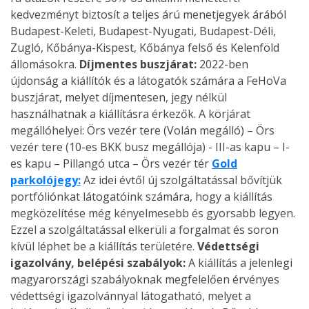
kedvezményt biztosít a teljes árú menetjegyek árából
Budapest-Keleti, Budapest-Nyugati, Budapest-Déli,
Zugló, Kőbánya-Kispest, Kőbánya felső és Kelenföld
állomásokra.
Díjmentes buszjárat:
2022-ben
újdonság a kiállítók és a látogatók számára a FeHoVa
buszjárat, melyet díjmentesen, jegy nélkül
használhatnak a kiállításra érkezők. A körjárat
megállóhelyei: Örs vezér tere (Volán megálló) – Örs
vezér tere (10-es BKK busz megállója) - III-as kapu – I-
es kapu – Pillangó utca – Örs vezér tér
Gold
parkolójegy:
Az idei évtől új szolgáltatással bővítjük
portfóliónkat látogatóink számára, hogy a kiállítás
megközelítése még kényelmesebb és gyorsabb legyen.
Ezzel a szolgáltatással elkerüli a forgalmat és soron
kívül léphet be a kiállítás területére.
Védettségi
igazolvány, belépési szabályok:
A kiállítás a jelenlegi
magyarországi szabályoknak megfelelően érvényes
védettségi igazolvánnyal látogatható, melyet a