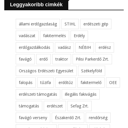
Leggyakoribb cimkék
állami erdőgazdaság
STIHL
erdészeti gép
vadászat
fakitermelés
Erdély
erdőgazdálkodás
vadász
NÉBIH
erdész
favágó
erdő
traktor
Pilisi Parkerdő Zrt.
Országos Erdészeti Egyesület
Székelyföld
falopás
tűzifa
erdőtűz
fakitermelő
OEE
erdészeti támogatás
illegális fakivágás
támogatás
erdészet
Sefag Zrt.
favágó verseny
Északerdő Zrt.
rendőrség