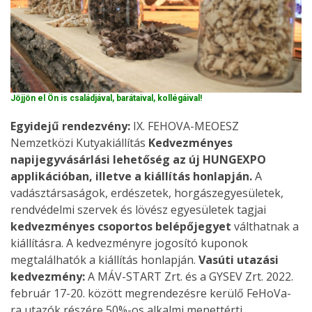
Jöjjön el Ön is családjával, barátaival, kollégáival!
Egyidejű rendezvény:
IX. FEHOVA-MEOESZ
Nemzetközi Kutyakiállítás
Kedvezményes
napijegyvásárlási lehetőség az új HUNGEXPO
applikációban, illetve a kiállítás honlapján.
A
vadásztársaságok, erdészetek, horgászegyesületek,
rendvédelmi szervek és lövész egyesületek tagjai
kedvezményes csoportos belépőjegyet
válthatnak a
kiállításra. A kedvezményre jogosító kuponok
megtalálhatók a kiállítás honlapján.
Vasúti utazási
kedvezmény:
A MÁV-START Zrt. és a GYSEV Zrt. 2022.
február 17-20. között megrendezésre kerülő FeHoVa-
ra utazók részére 50%-os alkalmi menettérti