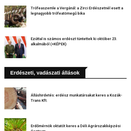
Trófeaszemle a Vergánál: a Zirci Erdészetnél esett a
legnagyobb trófeatömegű bika
Ezúttal is számos erdészt tüntettek ki október 23.
alkalmából (+KÉPEK)
Erdészeti, vadászati állások
Álláshirdetés: erdész munkatársakat keres a Kozák-
Trans Kft.
Erdőmérnök oktatót keres a Déli Agrárszakképzési