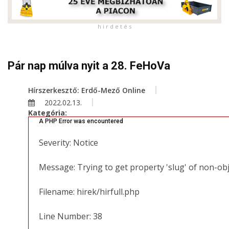
h i r d e t é s
Pár nap múlva nyit a 28. FeHoVa
Hírszerkesztő: Erdő-Mező Online
2022.02.13.
Kategória:
A PHP Error was encountered
Severity: Notice
Message: Trying to get property 'slug' of non-ob
Filename: hirek/hirfull.php
Line Number: 38