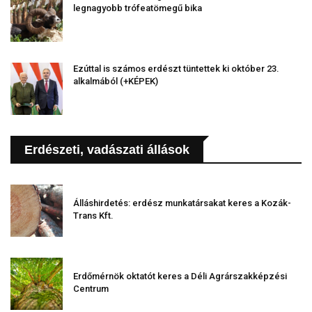
legnagyobb trófeatömegű bika
Ezúttal is számos erdészt tüntettek ki október 23.
alkalmából (+KÉPEK)
Erdészeti, vadászati állások
Álláshirdetés: erdész munkatársakat keres a Kozák-
Trans Kft.
Erdőmérnök oktatót keres a Déli Agrárszakképzési
Centrum