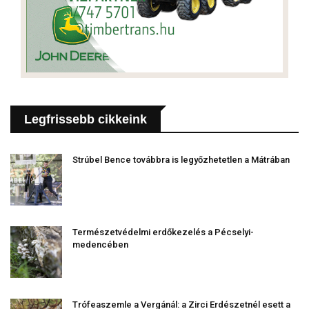
Legfrissebb cikkeink
Strúbel Bence továbbra is legyőzhetetlen a Mátrában
Természetvédelmi erdőkezelés a Pécselyi-
medencében
Trófeaszemle a Vergánál: a Zirci Erdészetnél esett a