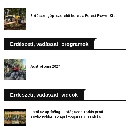
Erdészetigép-szerelőt keres a Forest Power Kft.
Erdészeti, vadászati programok
Austrofoma 2027
Erdészeti, vadászati videók
Fától az aprítékig - Erdőgazdálkodás profi
eszközökkel a géptámogatás küszöbén