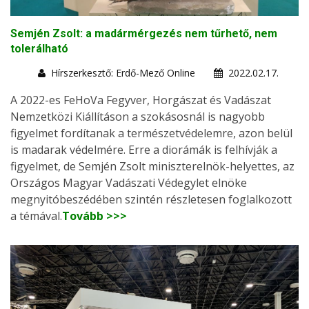
Semjén Zsolt: a madármérgezés nem tűrhető, nem
tolerálható
Hírszerkesztő: Erdő-Mező Online
2022.02.17.
A 2022-es FeHoVa Fegyver, Horgászat és Vadászat
Nemzetközi Kiállításon a szokásosnál is nagyobb
figyelmet fordítanak a természetvédelemre, azon belül
is madarak védelmére. Erre a diorámák is felhívják a
figyelmet, de Semjén Zsolt miniszterelnök-helyettes, az
Országos Magyar Vadászati Védegylet elnöke
megnyitóbeszédében szintén részletesen foglalkozott
a témával.
Tovább >>>