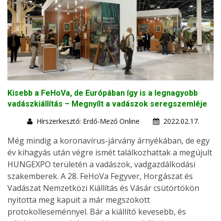
Kisebb a FeHoVa, de Európában így is a legnagyobb
vadászkiállítás – Megnyílt a vadászok seregszemléje
Hírszerkesztő: Erdő-Mező Online
2022.02.17.
Még mindig a koronavírus-járvány árnyékában, de egy
év kihagyás után végre ismét találkozhattak a megújult
HUNGEXPO területén a vadászok, vadgazdálkodási
szakemberek. A 28. FeHoVa Fegyver, Horgászat és
Vadászat Nemzetközi Kiállítás és Vásár csütörtökön
nyitotta meg kapuit a már megszokott
protokolleseménnyel. Bár a kiállító kevesebb, és