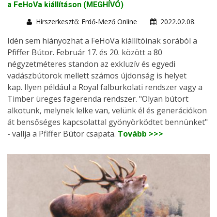
a FeHoVa kiállításon (MEGHÍVÓ)
Hírszerkesztő: Erdő-Mező Online
2022.02.08.
Idén sem hiányozhat a FeHoVa kiállítóinak sorából a
Pfiffer Bútor. Február 17. és 20. között a 80
négyzetméteres standon az exkluzív és egyedi
vadászbútorok mellett számos újdonság is helyet
kap. Ilyen például a Royal falburkolati rendszer vagy a
Timber üreges fagerenda rendszer. "Olyan bútort
alkotunk, melynek lelke van, velünk él és generációkon
át bensőséges kapcsolattal gyönyörködtet bennünket"
- vallja a Pfiffer Bútor csapata.
Tovább >>>