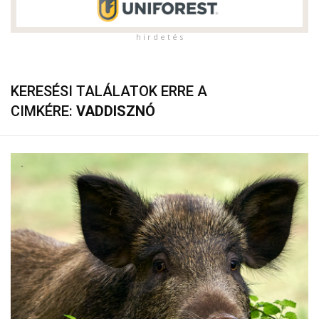
h i r d e t é s
KERESÉSI TALÁLATOK ERRE A
CIMKÉRE:
VADDISZNÓ