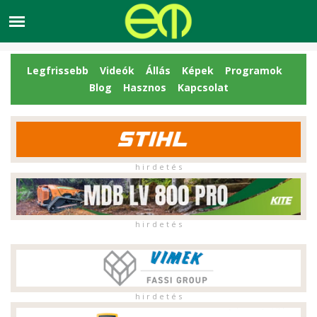
Legfrissebb
Videók
Állás
Képek
Programok
Blog
Hasznos
Kapcsolat
h i r d e t é s
h i r d e t é s
h i r d e t é s