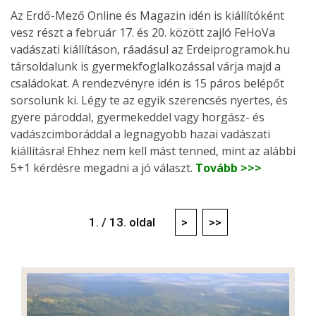
Az Erdő-Mező Online és Magazin idén is kiállítóként
vesz részt a február 17. és 20. között zajló FeHoVa
vadászati kiállításon, ráadásul az Erdeiprogramok.hu
társoldalunk is gyermekfoglalkozással várja majd a
családokat. A rendezvényre idén is 15 páros belépőt
sorsolunk ki. Légy te az egyik szerencsés nyertes, és
gyere pároddal, gyermekeddel vagy horgász- és
vadászcimboráddal a legnagyobb hazai vadászati
kiállításra! Ehhez nem kell mást tenned, mint az alábbi
5+1 kérdésre megadni a jó választ.
Tovább >>>
1. / 13. oldal
>
>>