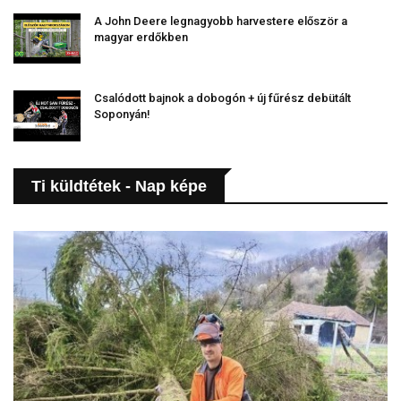
A John Deere legnagyobb harvestere először a
magyar erdőkben
Csalódott bajnok a dobogón + új fűrész debütált
Soponyán!
Ti küldtétek - Nap képe