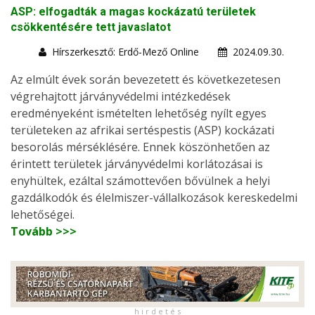
ASP: elfogadták a magas kockázatú területek
csökkentésére tett javaslatot
Hírszerkesztő: Erdő-Mező Online
2024.09.30.
Az elmúlt évek során bevezetett és következetesen
végrehajtott járványvédelmi intézkedések
eredményeként ismételten lehetőség nyílt egyes
területeken az afrikai sertéspestis (ASP) kockázati
besorolás mérséklésére. Ennek köszönhetően az
érintett területek járványvédelmi korlátozásai is
enyhültek, ezáltal számottevően bővülnek a helyi
gazdálkodók és élelmiszer-vállalkozások kereskedelmi
lehetőségei.
Tovább >>>
h i r d e t é s