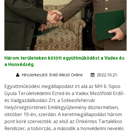
Három területeken kötött együttműködést a Vadex és
a Honvédség
Hírszerkesztő: Erdő-Mező Online
2022.10.21.
Együttműködési megállapodást írt alá az MH 6. Sipos
Gyula Területvédelmi Ezred és a Vadex Mezőföldi Erdő-
és Vadgazdálkodási Zrt. a Székesfehérvár
Helyőrségtörténeti Emlékgyűjtemény dísztermében,
október 19-én, szerdán. A keretmegállapodást három
pont köré szervezték: az első az Önkéntes Tartalékos
Rendszer, a toborzás, a második a honvédelmi nevelés