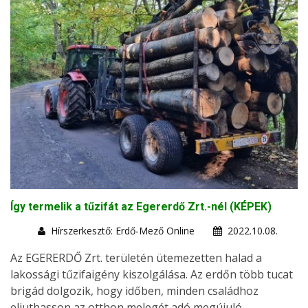
Így termelik a tűzifát az Egererdő Zrt.-nél (KÉPEK)
Hírszerkesztő: Erdő-Mező Online
2022.10.08.
Az EGERERDŐ Zrt. területén ütemezetten halad a
lakossági tűzifaigény kiszolgálása. Az erdőn több tucat
brigád dolgozik, hogy időben, minden családhoz
eljuthasson az otthon melegét adó megújuló