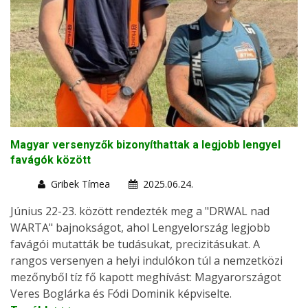
Magyar versenyzők bizonyíthattak a legjobb lengyel
favágók között
Gribek Tímea
2025.06.24.
Június 22-23. között rendezték meg a "DRWAL nad
WARTA" bajnokságot, ahol Lengyelország legjobb
favágói mutatták be tudásukat, precizitásukat. A
rangos versenyen a helyi indulókon túl a nemzetközi
mezőnyből tíz fő kapott meghívást: Magyarországot
Veres Boglárka és Fódi Dominik képviselte.