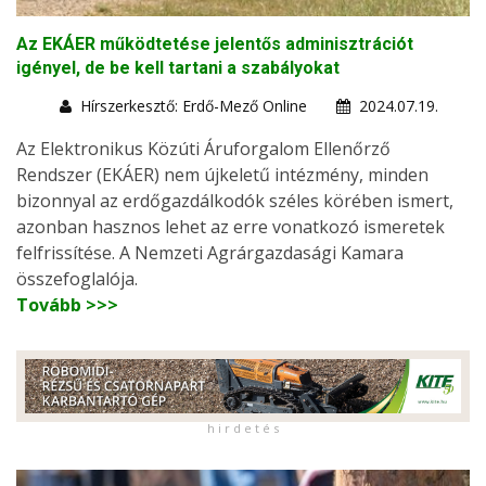
Az EKÁER működtetése jelentős adminisztrációt
igényel, de be kell tartani a szabályokat
Hírszerkesztő: Erdő-Mező Online
2024.07.19.
Az Elektronikus Közúti Áruforgalom Ellenőrző
Rendszer (EKÁER) nem újkeletű intézmény, minden
bizonnyal az erdőgazdálkodók széles körében ismert,
azonban hasznos lehet az erre vonatkozó ismeretek
felfrissítése. A Nemzeti Agrárgazdasági Kamara
összefoglalója.
Tovább >>>
h i r d e t é s