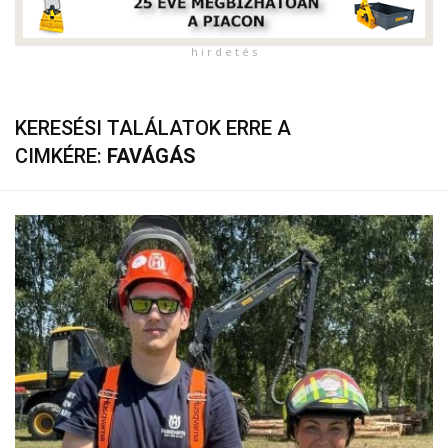
h i r d e t é s
KERESÉSI TALÁLATOK ERRE A
CIMKÉRE:
FAVÁGÁS