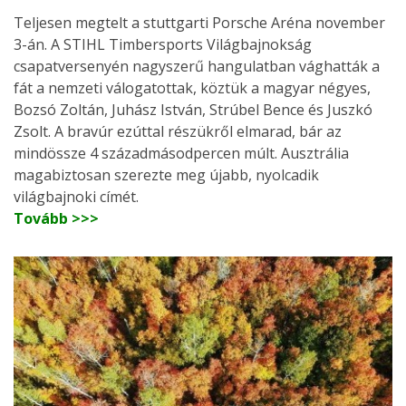
Teljesen megtelt a stuttgarti Porsche Aréna november
3-án. A STIHL Timbersports Világbajnokság
csapatversenyén nagyszerű hangulatban vághatták a
fát a nemzeti válogatottak, köztük a magyar négyes,
Bozsó Zoltán, Juhász István, Strúbel Bence és Juszkó
Zsolt. A bravúr ezúttal részükről elmarad, bár az
mindössze 4 századmásodpercen múlt. Ausztrália
magabiztosan szerezte meg újabb, nyolcadik
világbajnoki címét.
Tovább >>>