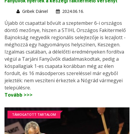
Fanyűvők nyerték a keszegi fakitermelő versenyt
Gribek Dániel
2024.06.16.
Újabb öt csapattal bővült a szeptember 6-i országos
döntő mezőnye, hiszen a STIHL Országos Fakitermelő
Bajnokság negyedik regionális selejtezője is lezajlott -
méghozzá egy hagyományos helyszínen, Keszegen.
Izgalmas csatában, a délelőtti eredményeken fordítva
végül a Tarjáni Fanyűvők diadalmaskodtak, pedig a
kóspallagiak 1-es csapata korábban még az élen
fordult, és 16 másodperces szereléssel már egyből
jelezték: nem veszíteni érkeztek a Nógrád vármegyei
településre.
Tovább >>>
TÁMOGATOTT TARTALOM