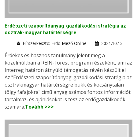
Erdészeti szaporítóanyag-gazdálkodási stratégia az
osztrák-magyar határtérségre
Hírszerkesztő: Erdő-Mező Online
2021.10.13.
Érdekes és hasznos tanulmány jelent meg a
közelmúltban a REIN-Forest program részeként, ami az
Interreg határon átnyúló támogatás révén készült el.
Az "Erdészeti szaporítóanyag-gazdálkodási stratégia az
osztrákmagyar határtérségre bükk és kocsánytalan
tölgy fafajokra" című anyag számos fontos információt
tartalmaz, és ajánlásokat is tesz az erdőgazdálkodók
számára.
Tovább >>>