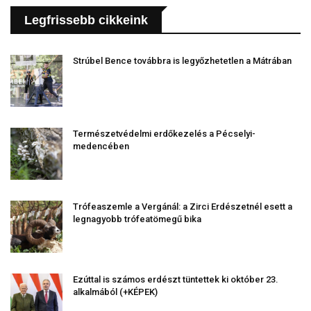
Legfrissebb cikkeink
Strúbel Bence továbbra is legyőzhetetlen a Mátrában
Természetvédelmi erdőkezelés a Pécselyi-
medencében
Trófeaszemle a Vergánál: a Zirci Erdészetnél esett a
legnagyobb trófeatömegű bika
Ezúttal is számos erdészt tüntettek ki október 23.
alkalmából (+KÉPEK)