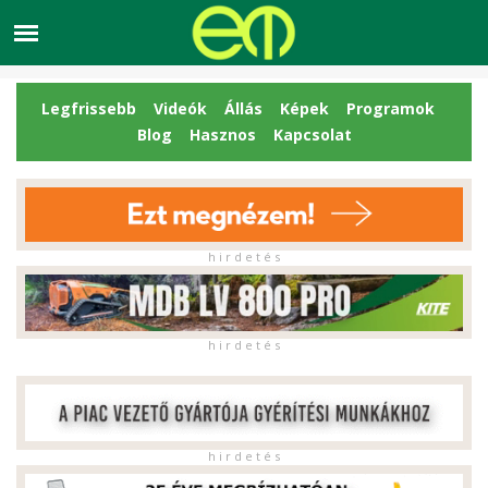
Legfrissebb
Videók
Állás
Képek
Programok
Blog
Hasznos
Kapcsolat
h i r d e t é s
h i r d e t é s
h i r d e t é s