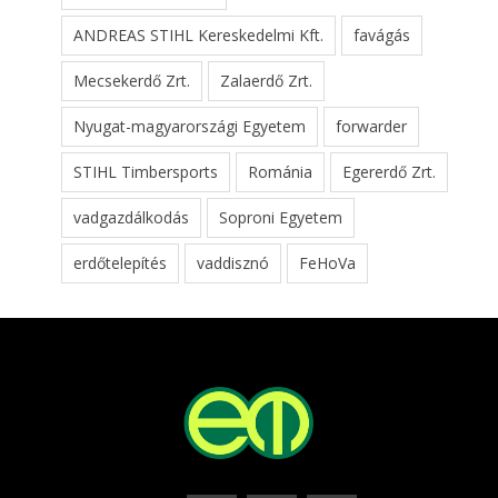
ANDREAS STIHL Kereskedelmi Kft.
favágás
Mecsekerdő Zrt.
Zalaerdő Zrt.
Nyugat-magyarországi Egyetem
forwarder
STIHL Timbersports
Románia
Egererdő Zrt.
vadgazdálkodás
Soproni Egyetem
erdőtelepítés
vaddisznó
FeHoVa