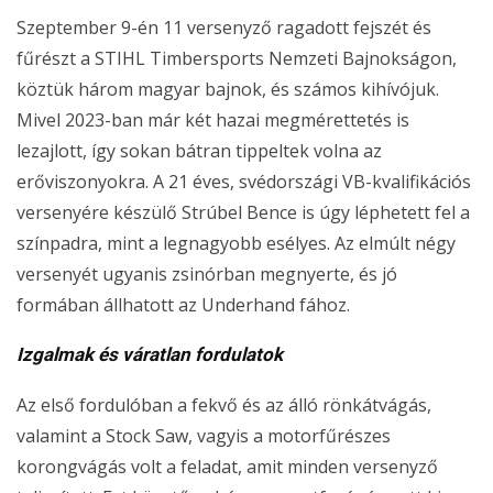
Szeptember 9-én 11 versenyző ragadott fejszét és
fűrészt a STIHL Timbersports Nemzeti Bajnokságon,
köztük három magyar bajnok, és számos kihívójuk.
Mivel 2023-ban már két hazai megmérettetés is
lezajlott, így sokan bátran tippeltek volna az
erőviszonyokra. A 21 éves, svédországi VB-kvalifikációs
versenyére készülő Strúbel Bence is úgy léphetett fel a
színpadra, mint a legnagyobb esélyes. Az elmúlt négy
versenyét ugyanis zsinórban megnyerte, és jó
formában állhatott az Underhand fához.
Izgalmak és váratlan fordulatok
Az első fordulóban a fekvő és az álló rönkátvágás,
valamint a Stock Saw, vagyis a motorfűrészes
korongvágás volt a feladat, amit minden versenyző