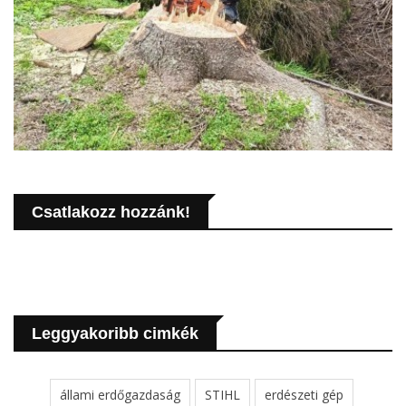
Csatlakozz hozzánk!
Leggyakoribb cimkék
állami erdőgazdaság
STIHL
erdészeti gép