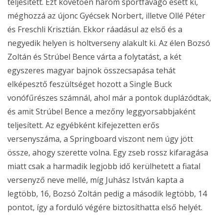
teljesített. Ezt követően három sportfavágó esett ki,
méghozzá az újonc Gyécsek Norbert, illetve Ollé Péter
és Freschli Krisztián. Ekkor ráadásul az első és a
negyedik helyen is holtverseny alakult ki. Az élen Bozsó
Zoltán és Strúbel Bence várta a folytatást, a két
egyszeres magyar bajnok összecsapása tehát
elképesztő feszültséget hozott a Single Buck
vonófűrészes számnál, ahol már a pontok duplázódtak,
és amit Strúbel Bence a mezőny leggyorsabbjaként
teljesített. Az egyébként kifejezetten erős
versenyszáma, a Springboard viszont nem úgy jött
össze, ahogy szerette volna. Egy zseb rossz kifaragása
miatt csak a harmadik legjobb idő kerülhetett a fiatal
versenyző neve mellé, míg Juhász István kapta a
legtöbb, 16, Bozsó Zoltán pedig a második legtöbb, 14
pontot, így a forduló végére biztosíthatta első helyét.