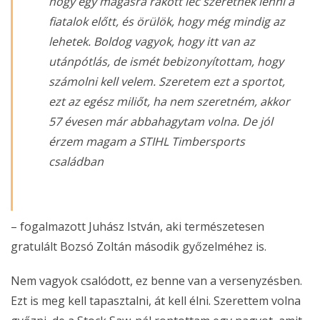
hogy egy magasra rakott léc szeretnék lenni a
fiatalok előtt, és örülök, hogy még mindig az
lehetek. Boldog vagyok, hogy itt van az
utánpótlás, de ismét bebizonyítottam, hogy
számolni kell velem. Szeretem ezt a sportot,
ezt az egész miliőt, ha nem szeretném, akkor
57 évesen már abbahagytam volna. De jól
érzem magam a STIHL Timbersports
családban
– fogalmazott Juhász István, aki természetesen
gratulált Bozsó Zoltán második győzelméhez is.
Nem vagyok csalódott, ez benne van a versenyzésben.
Ezt is meg kell tapasztalni, át kell élni. Szerettem volna