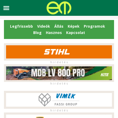
Legfrissebb
Videók
Állás
Képek
Programok
Blog
Hasznos
Kapcsolat
h i r d e t é s
h i r d e t é s
h i r d e t é s