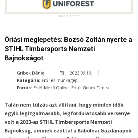
h i r d e t é s
Óriási meglepetés: Bozsó Zoltán nyerte a
STIHL Timbersports Nemzeti
Bajnokságot
Gribek Dániel
2023.09.10.
Kategória:
Erő- és munkagép
Forrás:
Erdő-Mező Online, Fotó: Gribek Tímea
Talán nem túlzás azt állítani, hogy minden idők
egyik legizgalmasabb, legfordulatosabb versenye
volt a 2023-as STIHL Timbersports Nemzeti
Bajnokság, aminek ezúttal a Bábolnai Gazdanapok