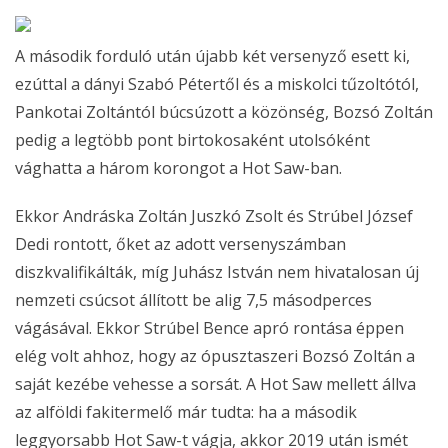
A második forduló után újabb két versenyző esett ki,
ezúttal a dányi Szabó Pétertől és a miskolci tűzoltótól,
Pankotai Zoltántól búcsúzott a közönség, Bozsó Zoltán
pedig a legtöbb pont birtokosaként utolsóként
vághatta a három korongot a Hot Saw-ban.
Ekkor Andráska Zoltán Juszkó Zsolt és Strúbel József
Dedi rontott, őket az adott versenyszámban
diszkvalifikálták, míg Juhász István nem hivatalosan új
nemzeti csúcsot állított be alig 7,5 másodperces
vágásával. Ekkor Strúbel Bence apró rontása éppen
elég volt ahhoz, hogy az ópusztaszeri Bozsó Zoltán a
saját kezébe vehesse a sorsát. A Hot Saw mellett állva
az alföldi fakitermelő már tudta: ha a második
leggyorsabb Hot Saw-t vágja, akkor 2019 után ismét