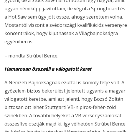
győzni, de a Stock Saw-nál rontottam egy nagyot, amit
ugyan némiképp javítottam, de végül a Springboard és
a Hot Saw sem úgy jött össze, ahogy szerettem volna.
Mostantól viszont a svédországi kvalifikációs versenyre
koncentrálok, hogy kijuthassak a Világbajnokságra
egyéniben is
– mondta Strúbel Bence.
Hamarosan összeáll a válogatott keret
A Nemzeti Bajnokságnak ezúttal is komoly tétje volt. A
győzelem biztos bekerülést jelentett ugyanis a magyar
válogatott keretbe, ami azt jelenti, hogy Bozsó Zoltán
biztosan ott lehet Stuttgarti VB-n piros-fehér-zöld
színekben. A további helyeket a VB versenyszámokat
összesítve osztják majd ki, így vélhetően Strúbel Bence
és Juhász István is utazhat Németországba. A negyedik,