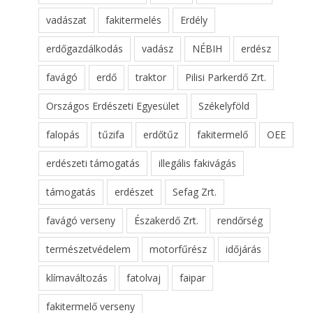
vadászat
fakitermelés
Erdély
erdőgazdálkodás
vadász
NÉBIH
erdész
favágó
erdő
traktor
Pilisi Parkerdő Zrt.
Országos Erdészeti Egyesület
Székelyföld
falopás
tűzifa
erdőtűz
fakitermelő
OEE
erdészeti támogatás
illegális fakivágás
támogatás
erdészet
Sefag Zrt.
favágó verseny
Északerdő Zrt.
rendőrség
természetvédelem
motorfűrész
időjárás
klímaváltozás
fatolvaj
faipar
fakitermelő verseny