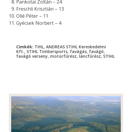
Pankotai Zoltán – 24
Freschli Krisztián – 13
Ollé Péter – 11
Gyécsek Norbert – 4
,
Cimkék:
TIHL
ANDREAS STIHL Kereskedelmi
,
,
,
,
Kft.
STIHL Timbersports
favágás
favágó
,
,
,
favágó verseny
motorfűrész
láncfűrész
STIHL