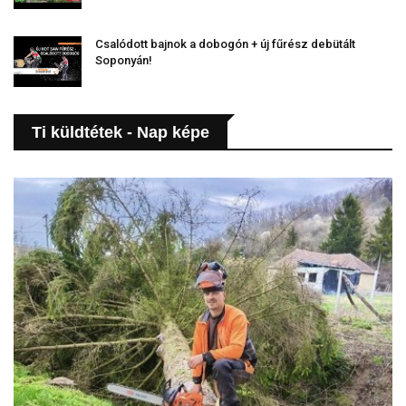
Csalódott bajnok a dobogón + új fűrész debütált
Soponyán!
Ti küldtétek - Nap képe