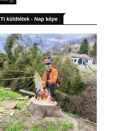
Ti küldtétek - Nap képe