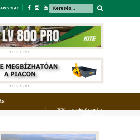
KAPCSOLAT
h i r d e t é s
h i r d e t é s
ÁG
2026. augusztus 8. szombat,
László
napja