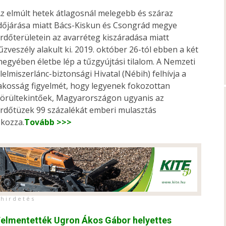
z elmúlt hetek átlagosnál melegebb és száraz
dőjárása miatt Bács-Kiskun és Csongrád megye
rdőterületein az avarréteg kiszáradása miatt
űzveszély alakult ki. 2019. október 26-tól ebben a két
egyében életbe lép a tűzgyújtási tilalom. A Nemzeti
lelmiszerlánc-biztonsági Hivatal (Nébih) felhívja a
akosság figyelmét, hogy legyenek fokozottan
örültekintőek, Magyarországon ugyanis az
rdőtüzek 99 százalékát emberi mulasztás
kozza.
Tovább >>>
h i r d e t é s
elmentették Ugron Ákos Gábor helyettes