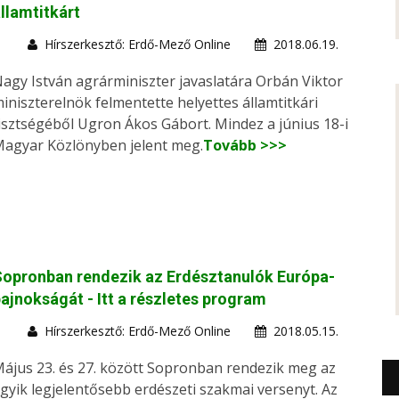
llamtitkárt
Hírszerkesztő: Erdő-Mező Online
2018.06.19.
agy István agrárminiszter javaslatára Orbán Viktor
iniszterelnök felmentette helyettes államtitkári
isztségéből Ugron Ákos Gábort. Mindez a június 18-i
agyar Közlönyben jelent meg.
Tovább >>>
opronban rendezik az Erdésztanulók Európa-
ajnokságát - Itt a részletes program
Hírszerkesztő: Erdő-Mező Online
2018.05.15.
ájus 23. és 27. között Sopronban rendezik meg az
gyik legjelentősebb erdészeti szakmai versenyt. Az