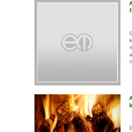
f
S
k
m
a
h
A
k
É