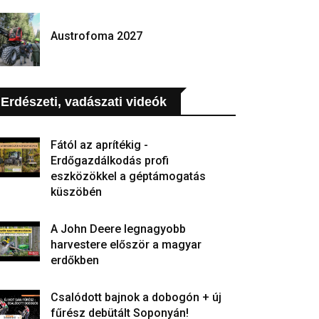
Austrofoma 2027
Erdészeti, vadászati videók
Fától az aprítékig -
Erdőgazdálkodás profi
eszközökkel a géptámogatás
küszöbén
A John Deere legnagyobb
harvestere először a magyar
erdőkben
Csalódott bajnok a dobogón + új
fűrész debütált Soponyán!