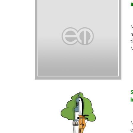
á
N
m
t
M
S
b
M
e