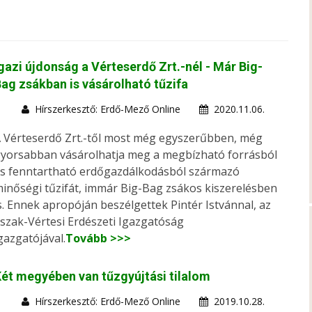
gazi újdonság a Vérteserdő Zrt.-nél - Már Big-
ag zsákban is vásárolható tűzifa
Hírszerkesztő: Erdő-Mező Online
2020.11.06.
 Vérteserdő Zrt.-től most még egyszerűbben, még
yorsabban vásárolhatja meg a megbízható forrásból
s fenntartható erdőgazdálkodásból származó
inőségi tűzifát, immár Big-Bag zsákos kiszerelésben
s. Ennek apropóján beszélgettek Pintér Istvánnal, az
szak-Vértesi Erdészeti Igazgatóság
gazgatójával.
Tovább >>>
ét megyében van tűzgyújtási tilalom
Hírszerkesztő: Erdő-Mező Online
2019.10.28.