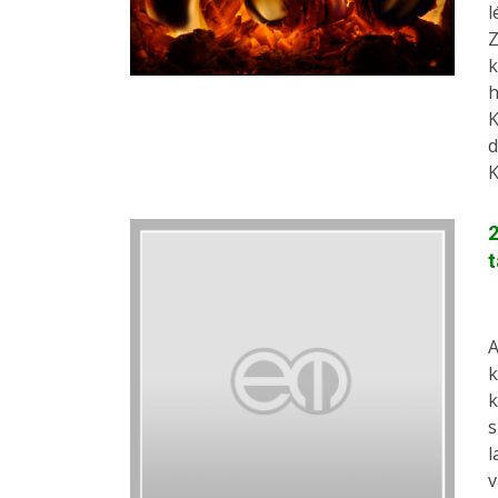
l
Z
k
h
K
d
K
2
A
k
k
s
l
v