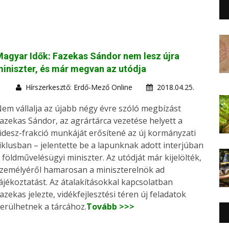
agyar Idők: Fazekas Sándor nem lesz újra
iniszter, és már megvan az utódja
Hírszerkesztő: Erdő-Mező Online
2018.04.25.
em vállalja az újabb négy évre szóló megbízást
azekas Sándor, az agrártárca vezetése helyett a
idesz-frakció munkáját erősítené az új kormányzati
iklusban – jelentette be a lapunknak adott interjúban
 földművelésügyi miniszter. Az utódját már kijelölték,
zemélyéről hamarosan a miniszterelnök ad
ájékoztatást. Az átalakításokkal kapcsolatban
azekas jelezte, vidékfejlesztési téren új feladatok
erülhetnek a tárcához.
Tovább >>>