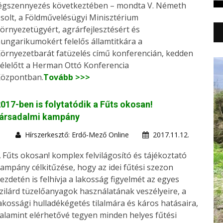
égszennyezés következtében – mondta V. Németh
solt, a Földművelésügyi Minisztérium
örnyezetügyért, agrárfejlesztésért és
ungarikumokért felelős államtitkára a
örnyezetbarát fatüzelés című konferencián, kedden
élelőtt a Herman Ottó Konferencia
özpontban.
Tovább >>>
017-ben is folytatódik a Fűts okosan!
társadalmi kampány
Hírszerkesztő: Erdő-Mező Online
2017.11.12.
 Fűts okosan! komplex felvilágosító és tájékoztató
ampány célkitűzése, hogy az idei fűtési szezon
ezdetén is felhívja a lakosság figyelmét az egyes
zilárd tüzelőanyagok használatának veszélyeire, a
akossági hulladékégetés tilalmára és káros hatásaira,
alamint elérhetővé tegyen minden helyes fűtési