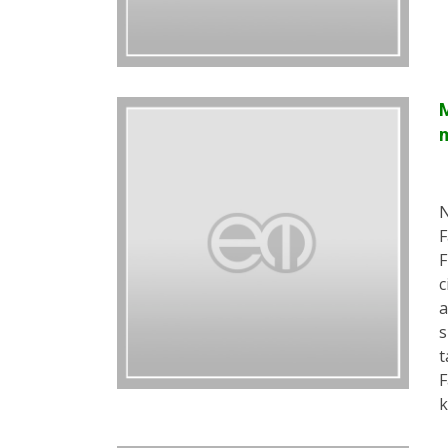
M
m
N
F
F
c
a
s
t
F
k