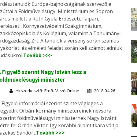
rdésztanulók Európa-bajnokságának szervezője
zúttal a Földművelésügyi Minisztérium és Sopron
áros mellett a Roth Gyula Erdészeti, Faipari,
ertészeti, Környezetvédelmi Szakgimnázium,
zakközépiskola és Kollégium, valamint a Tanulmányi
rdőgazdaság Zrt. A tanulók a verseny során számos
yakorlati és elméleti feladat során kell számot adniuk
udásukról.
Tovább >>>
 Figyelő szerint Nagy István lesz a
öldművelésügyi miniszter
Hírszerkesztő: Erdő-Mező Online
2018.04.26.
 Figyelő információi szerint szinte végleges a
egyedik Orbán-kormány minisztereinek névsora,
szerint földművelésügyi miniszternek Nagy Istvánt
érte fel Orbán Viktor. Így korábbi államtitkára váltja
azekas Sándort.
Tovább >>>