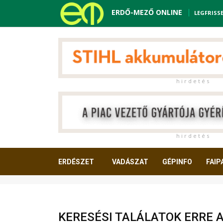
ERDŐ-MEZŐ ONLINE
LEGFRISS
h i r d e t é s
h i r d e t é s
ERDÉSZET
VADÁSZAT
GÉPINFO
FAIP
OLVASNIVALÓ
KERESÉSI TALÁLATOK ERRE 