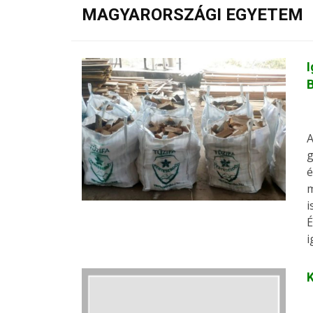
MAGYARORSZÁGI EGYETEM
I
B
A
g
é
m
i
É
i
K