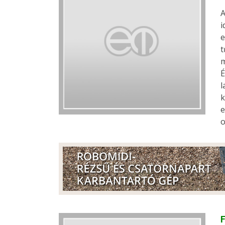
A
i
e
t
m
É
l
k
e
o
F