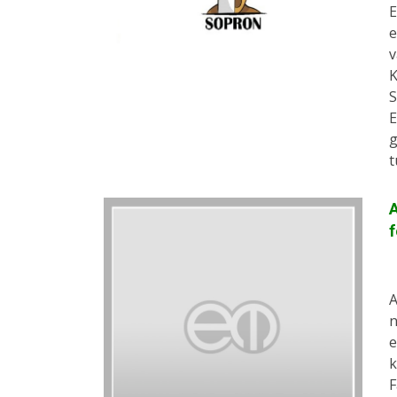
E
e
v
K
S
E
g
t
A
f
A
n
e
k
F