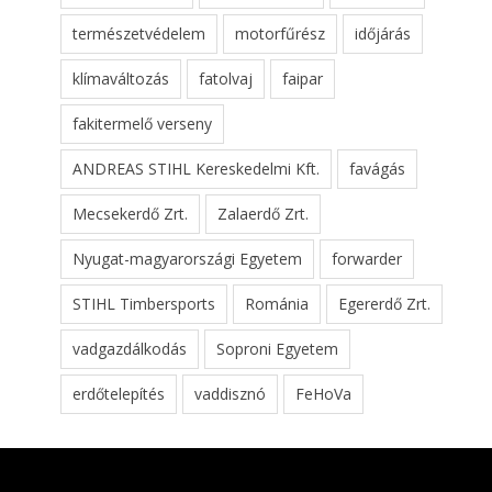
természetvédelem
motorfűrész
időjárás
klímaváltozás
fatolvaj
faipar
fakitermelő verseny
ANDREAS STIHL Kereskedelmi Kft.
favágás
Mecsekerdő Zrt.
Zalaerdő Zrt.
Nyugat-magyarországi Egyetem
forwarder
STIHL Timbersports
Románia
Egererdő Zrt.
vadgazdálkodás
Soproni Egyetem
erdőtelepítés
vaddisznó
FeHoVa