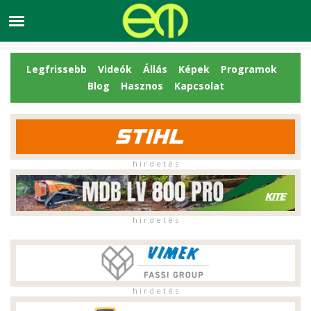
Legfrissebb
Videók
Állás
Képek
Programok
Blog
Hasznos
Kapcsolat
h i r d e t é s
h i r d e t é s
h i r d e t é s