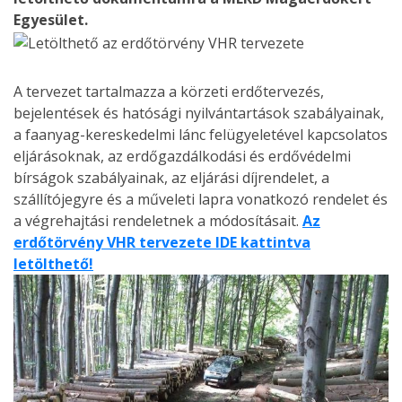
Egyesület.
A tervezet tartalmazza a körzeti erdőtervezés,
bejelentések és hatósági nyilvántartások szabályainak,
a faanyag-kereskedelmi lánc felügyeletével kapcsolatos
eljárásoknak, az erdőgazdálkodási és erdővédelmi
bírságok szabályainak, az eljárási díjrendelet, a
szállítójegyre és a műveleti lapra vonatkozó rendelet és
a végrehajtási rendeletnek a módosításait.
Az
erdőtörvény VHR tervezete IDE kattintva
letölthető!