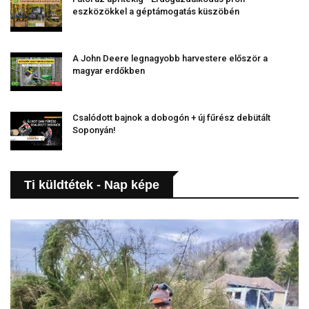
eszközökkel a géptámogatás küszöbén
A John Deere legnagyobb harvestere először a
magyar erdőkben
Csalódott bajnok a dobogón + új fűrész debütált
Soponyán!
Ti küldtétek - Nap képe