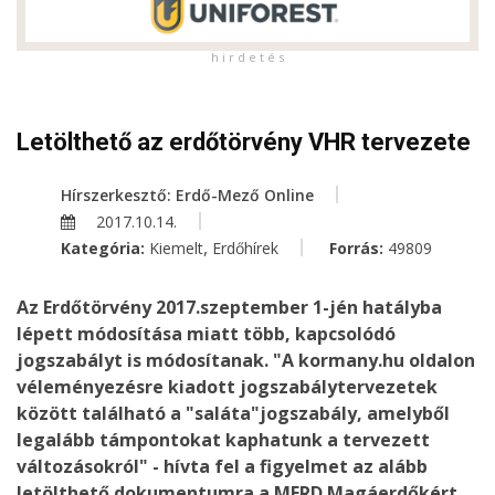
h i r d e t é s
Letölthető az erdőtörvény VHR tervezete
Hírszerkesztő: Erdő-Mező Online
2017.10.14.
,
Kategória:
Kiemelt
Erdőhírek
Forrás:
49809
Az Erdőtörvény 2017.szeptember 1-jén hatályba
lépett módosítása miatt több, kapcsolódó
jogszabályt is módosítanak. "A kormany.hu oldalon
véleményezésre kiadott jogszabálytervezetek
között található a "saláta"jogszabály, amelyből
legalább támpontokat kaphatunk a tervezett
változásokról" - hívta fel a figyelmet az alább
letölthető dokumentumra a MERD Magáerdőkért