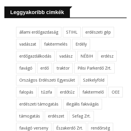
Leggyakoribb cimkék
állami erdőgazdaság
STIHL
erdészeti gép
vadászat
fakitermelés
Erdély
erdőgazdálkodás
vadász
NÉBIH
erdész
favágó
erdő
traktor
Pilisi Parkerdő Zrt.
Országos Erdészeti Egyesület
Székelyföld
falopás
tűzifa
erdőtűz
fakitermelő
OEE
erdészeti támogatás
illegális fakivágás
támogatás
erdészet
Sefag Zrt.
favágó verseny
Északerdő Zrt.
rendőrség