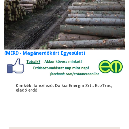
(MERD - Magánerdőkért Egyesület)
,
,
,
Cimkék:
láncélező
Dalkia Energia Zrt.
EcoTrac
eladó erdő