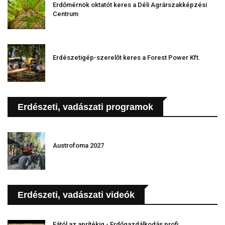
Erdőmérnök oktatót keres a Déli Agrárszakképzési
Centrum
Erdészetigép-szerelőt keres a Forest Power Kft.
Erdészeti, vadászati programok
Austrofoma 2027
Erdészeti, vadászati videók
Fától az aprítékig - Erdőgazdálkodás profi