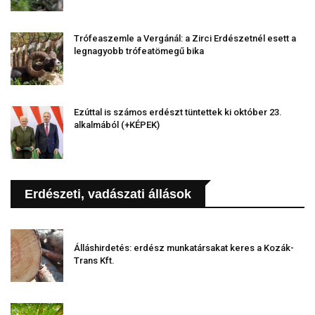
Trófeaszemle a Vergánál: a Zirci Erdészetnél esett a
legnagyobb trófeatömegű bika
Ezúttal is számos erdészt tüntettek ki október 23.
alkalmából (+KÉPEK)
Erdészeti, vadászati állások
Álláshirdetés: erdész munkatársakat keres a Kozák-
Trans Kft.