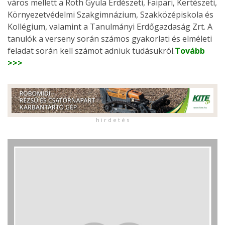
város mellett a Roth Gyula Erdészeti, Faipari, Kertészeti,
Környezetvédelmi Szakgimnázium, Szakközépiskola és
Kollégium, valamint a Tanulmányi Erdőgazdaság Zrt. A
tanulók a verseny során számos gyakorlati és elméleti
feladat során kell számot adniuk tudásukról.
Tovább
>>>
h i r d e t é s