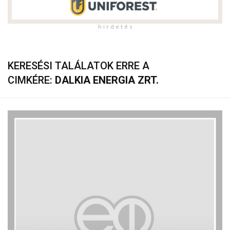
h i r d e t é s
KERESÉSI TALÁLATOK ERRE A
CIMKÉRE:
DALKIA ENERGIA ZRT.