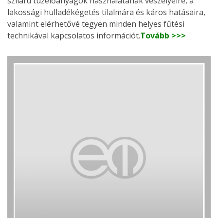
szilárd tüzelőanyagok használatának veszélyeire, a
lakossági hulladékégetés tilalmára és káros hatásaira,
valamint elérhetővé tegyen minden helyes fűtési
technikával kapcsolatos információt.
Tovább >>>