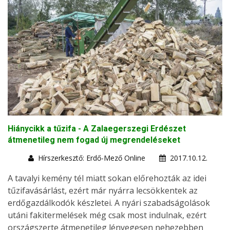
Hiánycikk a tűzifa - A Zalaegerszegi Erdészet
átmenetileg nem fogad új megrendeléseket
Hírszerkesztő: Erdő-Mező Online
2017.10.12.
A tavalyi kemény tél miatt sokan előrehozták az idei
tűzifavásárlást, ezért már nyárra lecsökkentek az
erdőgazdálkodók készletei. A nyári szabadságolások
utáni fakitermelések még csak most indulnak, ezért
országszerte átmenetileg lényegesen nehezebben