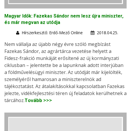
Magyar Idők: Fazekas Sándor nem lesz újra miniszter,
és már megvan az utódja
Hírszerkesztő: Erdő-Mező Online
2018.04.25.
Nem vállalja az újabb négy évre szóló megbízást
Fazekas Sándor, az agrártárca vezetése helyett a
Fidesz-frakció munkáját erősítené az új kormányzati
ciklusban – jelentette be a lapunknak adott interjúban
a földművelésügyi miniszter. Az utódját már kijelölték,
személyéről hamarosan a miniszterelnök ad
tájékoztatást. Az átalakításokkal kapcsolatban Fazekas
jelezte, vidékfejlesztési téren új feladatok kerülhetnek a
tárcához.
Tovább >>>