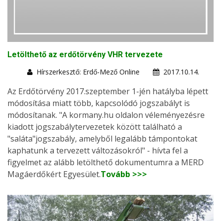
Letölthető az erdőtörvény VHR tervezete
Hírszerkesztő: Erdő-Mező Online
2017.10.14.
Az Erdőtörvény 2017.szeptember 1-jén hatályba lépett
módosítása miatt több, kapcsolódó jogszabályt is
módosítanak. "A kormany.hu oldalon véleményezésre
kiadott jogszabálytervezetek között található a
"saláta"jogszabály, amelyből legalább támpontokat
kaphatunk a tervezett változásokról" - hívta fel a
figyelmet az alább letölthető dokumentumra a MERD
Magáerdőkért Egyesület.
Tovább >>>