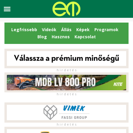
Legfrissebb
Videók
Állás
Képek
Programok
Blog
Hasznos
Kapcsolat
h i r d e t é s
h i r d e t é s
h i r d e t é s