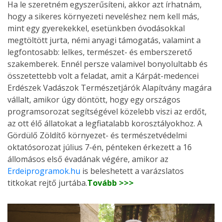
Ha le szeretném egyszerűsíteni, akkor azt írhatnám,
hogy a sikeres környezeti neveléshez nem kell más,
mint egy gyerekekkel, esetünkben óvodásokkal
megtöltött jurta, némi anyagi támogatás, valamint a
legfontosabb: lelkes, természet- és emberszerető
szakemberek. Ennél persze valamivel bonyolultabb és
összetettebb volt a feladat, amit a Kárpát-medencei
Erdészek Vadászok Természetjárók Alapítvány magára
vállalt, amikor úgy döntött, hogy egy országos
programsorozat segítségével közelebb viszi az erdőt,
az ott élő állatokat a legfiatalabb korosztályokhoz. A
Gördülő Zöldítő környezet- és természetvédelmi
oktatósorozat július 7-én, pénteken érkezett a 16
állomásos első évadának végére, amikor az
Erdeiprogramok.hu
is beleshetett a varázslatos
titkokat rejtő jurtába.
Tovább >>>