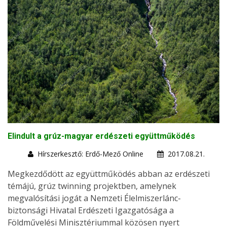
Elindult a grúz-magyar erdészeti együttműködés
Hírszerkesztő: Erdő-Mező Online
2017.08.21.
Megkezdődött az együttműködés abban az erdészeti
témájú, grúz twinning projektben, amelynek
megvalósítási jogát a Nemzeti Élelmiszerlánc-
biztonsági Hivatal Erdészeti Igazgatósága a
Földművelési Minisztériummal közösen nyert