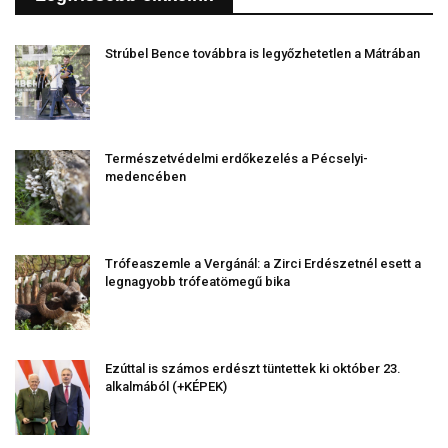
Strúbel Bence továbbra is legyőzhetetlen a Mátrában
Természetvédelmi erdőkezelés a Pécselyi-
medencében
Trófeaszemle a Vergánál: a Zirci Erdészetnél esett a
legnagyobb trófeatömegű bika
Ezúttal is számos erdészt tüntettek ki október 23.
alkalmából (+KÉPEK)