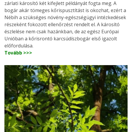
zárlati károsító két kifejlett példányát fogta meg. A
bogár akár tömeges kőrispusztítást is okozhat, ezért a
Nébih a szükséges növény-egészségügyi intézkedések
részeként fokozott ellenőrzést rendelt el. A károsító
észlelése nem csak hazánkban, de az egész Európai
Unióban a kőrisrontó karcsúdíszbogár első igazolt
előfordulása.
Tovább >>>