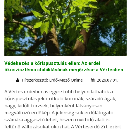
Védekezés a kőrispusztulás ellen: Az erdei
ökoszisztéma stabilitásának megőrzése a Vértesben
Hírszerkesztő: Erdő-Mező Online
2026.07.01.
A Vértes erdeiben is egyre több helyen láthatók a
kőrispusztulás jelei: ritkuló koronák, száradó ágak,
nagy, kidőlt törzsek, helyenként látványosan
megváltozó erdőkép. A jelenség sok erdőlátogató
számára aggasztó lehet, hiszen rövid idő alatt is
feltűnő változásokat okozhat. A Vérteserdő Zrt. ezért