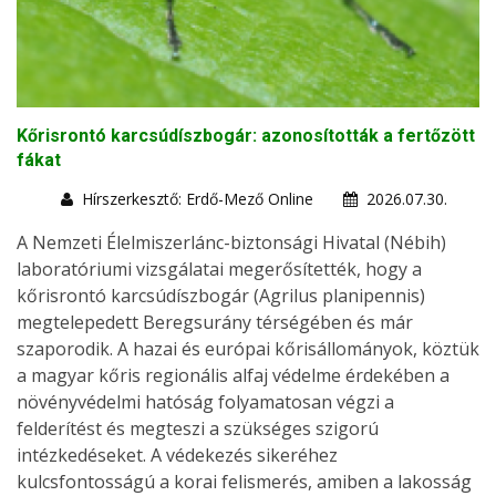
Kőrisrontó karcsúdíszbogár: azonosították a fertőzött
fákat
Hírszerkesztő: Erdő-Mező Online
2026.07.30.
A Nemzeti Élelmiszerlánc-biztonsági Hivatal (Nébih)
laboratóriumi vizsgálatai megerősítették, hogy a
kőrisrontó karcsúdíszbogár (Agrilus planipennis)
megtelepedett Beregsurány térségében és már
szaporodik. A hazai és európai kőrisállományok, köztük
a magyar kőris regionális alfaj védelme érdekében a
növényvédelmi hatóság folyamatosan végzi a
felderítést és megteszi a szükséges szigorú
intézkedéseket. A védekezés sikeréhez
kulcsfontosságú a korai felismerés, amiben a lakosság