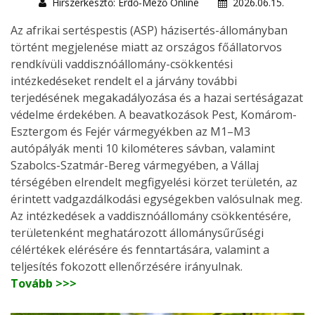
Hírszerkesztő: Erdő-Mező Online
2026.06.15.
Az afrikai sertéspestis (ASP) házisertés-állományban
történt megjelenése miatt az országos főállatorvos
rendkívüli vaddisznóállomány-csökkentési
intézkedéseket rendelt el a járvány további
terjedésének megakadályozása és a hazai sertéságazat
védelme érdekében. A beavatkozások Pest, Komárom-
Esztergom és Fejér vármegyékben az M1–M3
autópályák menti 10 kilométeres sávban, valamint
Szabolcs-Szatmár-Bereg vármegyében, a Vállaj
térségében elrendelt megfigyelési körzet területén, az
érintett vadgazdálkodási egységekben valósulnak meg.
Az intézkedések a vaddisznóállomány csökkentésére,
területenként meghatározott állománysűrűségi
célértékek elérésére és fenntartására, valamint a
teljesítés fokozott ellenőrzésére irányulnak.
Tovább >>>