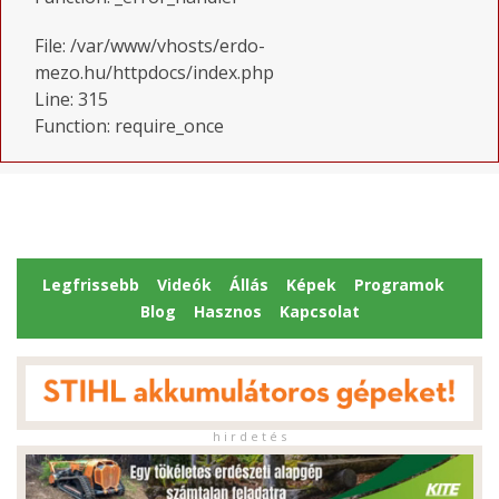
File: /var/www/vhosts/erdo-
mezo.hu/httpdocs/index.php
Line: 315
Function: require_once
Legfrissebb
Videók
Állás
Képek
Programok
Blog
Hasznos
Kapcsolat
h i r d e t é s