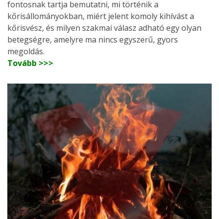
fontosnak tartja bemutatni, mi történik a
kőrisállományokban, miért jelent komoly kihívást a
kőrisvész, és milyen szakmai válasz adható egy olyan
betegségre, amelyre ma nincs egyszerű, gyors
megoldás.
Tovább >>>