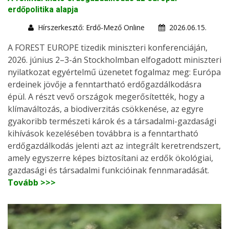
erdőpolitika alapja
Hírszerkesztő: Erdő-Mező Online
2026.06.15.
A FOREST EUROPE tizedik miniszteri konferenciáján,
2026. június 2–3-án Stockholmban elfogadott miniszteri
nyilatkozat egyértelmű üzenetet fogalmaz meg: Európa
erdeinek jövője a fenntartható erdőgazdálkodásra
épül. A részt vevő országok megerősítették, hogy a
klímaváltozás, a biodiverzitás csökkenése, az egyre
gyakoribb természeti károk és a társadalmi-gazdasági
kihívások kezelésében továbbra is a fenntartható
erdőgazdálkodás jelenti azt az integrált keretrendszert,
amely egyszerre képes biztosítani az erdők ökológiai,
gazdasági és társadalmi funkcióinak fennmaradását.
Tovább >>>