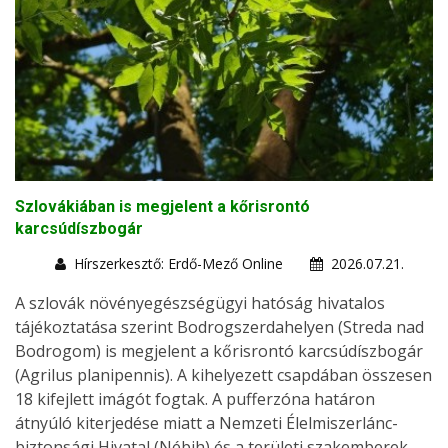
Szlovákiában is megjelent a kőrisrontó
karcsúdíszbogár
Hírszerkesztő: Erdő-Mező Online
2026.07.21.
A szlovák növényegészségügyi hatóság hivatalos
tájékoztatása szerint Bodrogszerdahelyen (Streda nad
Bodrogom) is megjelent a kőrisrontó karcsúdíszbogár
(Agrilus planipennis). A kihelyezett csapdában összesen
18 kifejlett imágót fogtak. A pufferzóna határon
átnyúló kiterjedése miatt a Nemzeti Élelmiszerlánc-
biztonsági Hivatal (Nébih) és a területi szakemberek