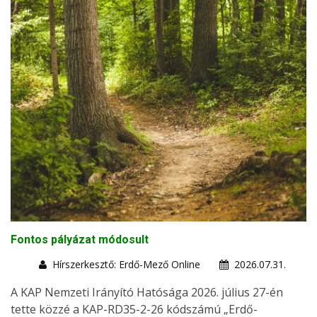
Fontos pályázat módosult
Hírszerkesztő: Erdő-Mező Online
2026.07.31.
A KAP Nemzeti Irányító Hatósága 2026. július 27-én
tette közzé a KAP-RD35-2-26 kódszámú „Erdő-