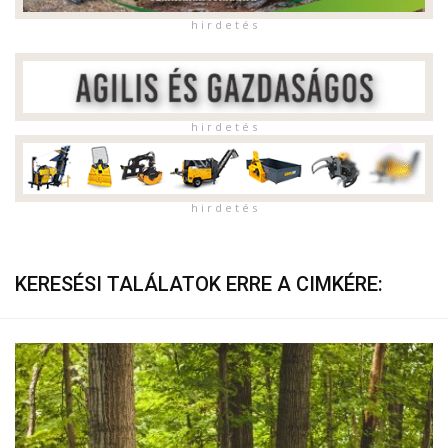
h i r d e t é s
h i r d e t é s
h i r d e t é s
KERESÉSI TALÁLATOK ERRE A CIMKÉRE: