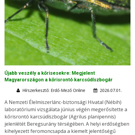
Újabb veszély a kőrisesekre: Megjelent
Magyarországon a kőrisrontó karcsúdíszbogár
Hírszerkesztő: Erdő-Mező Online
2026.07.01.
A Nemzeti Élelmiszerlánc-biztonsági Hivatal (Nébih)
laboratóriumi vizsgálata június végén megerősítette a
kőrisrontó karcsúdíszbogár (Agrilus planipennis)
jelenlétét Beregsurány térségében. A helyi erdőségben
kihelyezett feromoncsapda a kiemelt jelentőségű