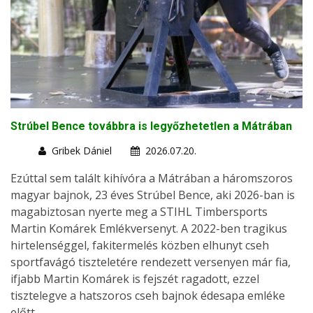
Strúbel Bence továbbra is legyőzhetetlen a Mátrában
Gribek Dániel
2026.07.20.
Ezúttal sem talált kihívóra a Mátrában a háromszoros
magyar bajnok, 23 éves Strúbel Bence, aki 2026-ban is
magabiztosan nyerte meg a STIHL Timbersports
Martin Komárek Emlékversenyt. A 2022-ben tragikus
hirtelenséggel, fakitermelés közben elhunyt cseh
sportfavágó tiszteletére rendezett versenyen már fia,
ifjabb Martin Komárek is fejszét ragadott, ezzel
tisztelegve a hatszoros cseh bajnok édesapa emléke
előtt.