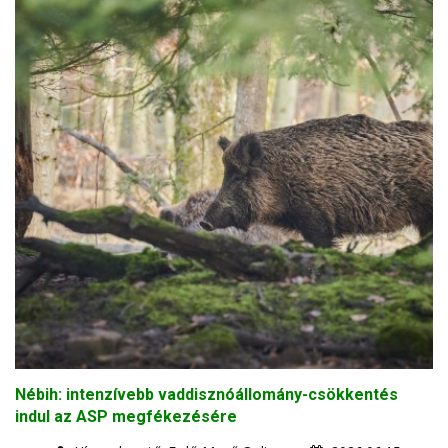
Nébih: intenzívebb vaddisznóállomány-csökkentés
indul az ASP megfékezésére