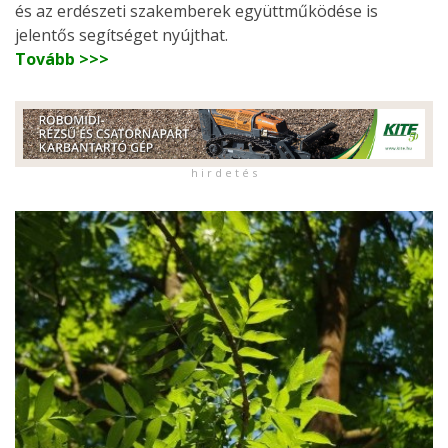
és az erdészeti szakemberek együttműködése is
jelentős segítséget nyújthat.
Tovább >>>
h i r d e t é s