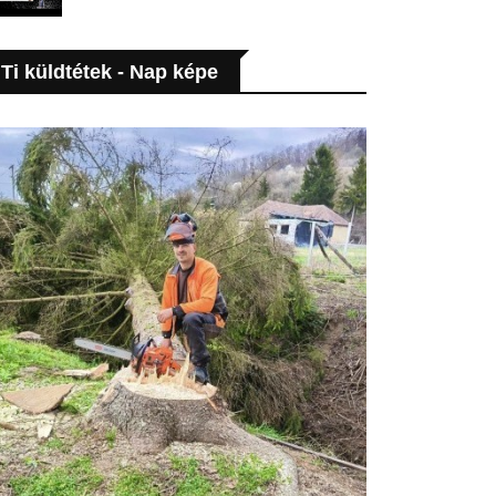
Ti küldtétek - Nap képe