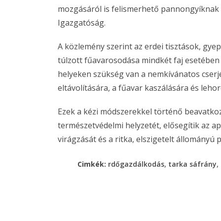
mozgásáról is felismerhető pannongyíknak - 
Igazgatóság.
A közlemény szerint az erdei tisztások, gy
túlzott fűavarosodása mindkét faj esetében 
helyeken szükség van a nemkívánatos cserjék
eltávolítására, a fűavar kaszálására és leho
Ezek a kézi módszerekkel történő beavatkoz
természetvédelmi helyzetét, elősegítik az 
virágzását és a ritka, elszigetelt állomány
,
,
Cimkék:
rdőgazdálkodás
tarka sáfrány