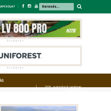
KAPCSOLAT
h i r d e t é s
h i r d e t é s
ÁG
2026. augusztus 9. vasárnap,
Emőd
napja