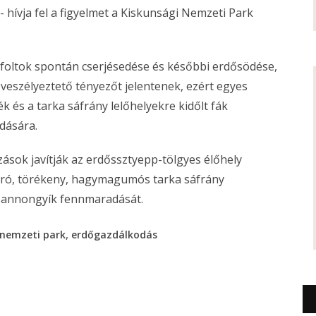
hívja fel a figyelmet a Kiskunsági Nemzeti Park
epfoltok spontán cserjésedése és későbbi erdősödése,
veszélyeztető tényezőt jelentenek, ezért egyes
 és a tarka sáfrány lelőhelyekre kidőlt fák
rdására.
ások javítják az erdőssztyepp-tölgyes élőhely
apró, törékeny, hagymagumós tarka sáfrány
ú pannongyík fennmaradását.
,
nemzeti park
erdőgazdálkodás