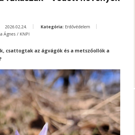
2026.02.24.
Kategória:
Erdővédelem
ta Ágnes / KNPI
k, csattogtak az ágvágók és a metszőollók a
?