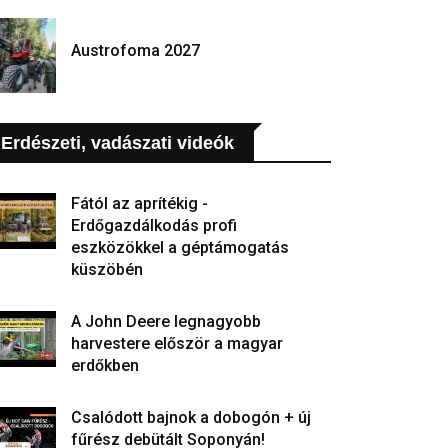
Austrofoma 2027
Erdészeti, vadászati videók
Fától az aprítékig -
Erdőgazdálkodás profi
eszközökkel a géptámogatás
küszöbén
A John Deere legnagyobb
harvestere először a magyar
erdőkben
Csalódott bajnok a dobogón + új
fűrész debütált Soponyán!