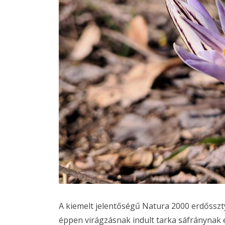
A kiemelt jelentőségű Natura 2000 erdősszt
éppen virágzásnak indult tarka sáfránynak é