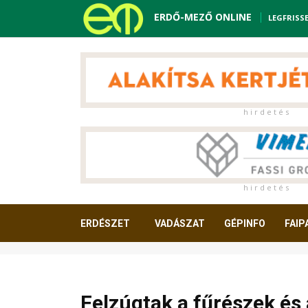
ERDŐ-MEZŐ ONLINE
LEGFRISS
h i r d e t é s
h i r d e t é s
ERDÉSZET
VADÁSZAT
GÉPINFO
FAIP
OLVASNIVALÓ
Felzúgtak a fűrészek és