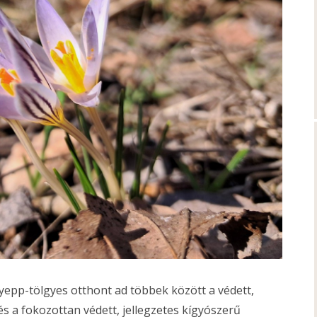
yepp-tölgyes otthont ad többek között a védett,
s a fokozottan védett, jellegzetes kígyószerű