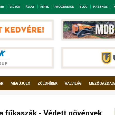
EBB
VIDEÓK
ÁLLÁS
KÉPEK
PROGRAMOK
BLOG
HASZNOS
AR
MEGÚJULÓ
ZÖLDHÍREK
HALVILÁG
MEZŐGAZDAS
 a fűkaszák - Védett növények