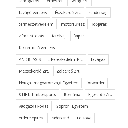
támogatás
erdészet
Sefag Zrt.
favágó verseny
Északerdő Zrt.
rendőrség
természetvédelem
motorfűrész
időjárás
klímaváltozás
fatolvaj
faipar
fakitermelő verseny
ANDREAS STIHL Kereskedelmi Kft.
favágás
Mecsekerdő Zrt.
Zalaerdő Zrt.
Nyugat-magyarországi Egyetem
forwarder
STIHL Timbersports
Románia
Egererdő Zrt.
vadgazdálkodás
Soproni Egyetem
erdőtelepítés
vaddisznó
FeHoVa