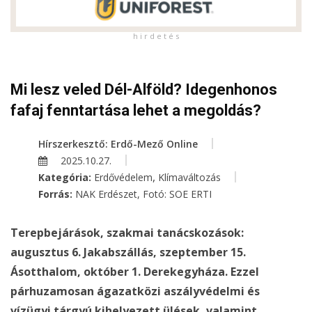
h i r d e t é s
Mi lesz veled Dél-Alföld? Idegenhonos
fafaj fenntartása lehet a megoldás?
Hírszerkesztő: Erdő-Mező Online
2025.10.27.
,
Kategória:
Erdővédelem
Klímaváltozás
Forrás:
NAK Erdészet, Fotó: SOE ERTI
Terepbejárások, szakmai tanácskozások:
augusztus 6. Jakabszállás, szeptember 15.
Ásotthalom, október 1. Derekegyháza. Ezzel
párhuzamosan ágazatközi aszályvédelmi és
vízügyi tárgyú kihelyezett ülések, valamint