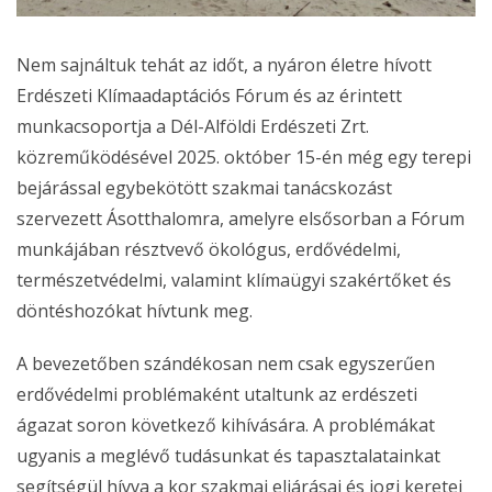
Nem sajnáltuk tehát az időt, a nyáron életre hívott
Erdészeti Klímaadaptációs Fórum és az érintett
munkacsoportja a Dél-Alföldi Erdészeti Zrt.
közreműködésével 2025. október 15-én még egy terepi
bejárással egybekötött szakmai tanácskozást
szervezett Ásotthalomra, amelyre elsősorban a Fórum
munkájában résztvevő ökológus, erdővédelmi,
természetvédelmi, valamint klímaügyi szakértőket és
döntéshozókat hívtunk meg.
A bevezetőben szándékosan nem csak egyszerűen
erdővédelmi problémaként utaltunk az erdészeti
ágazat soron következő kihívására. A problémákat
ugyanis a meglévő tudásunkat és tapasztalatainkat
segítségül hívva a kor szakmai eljárásai és jogi keretei