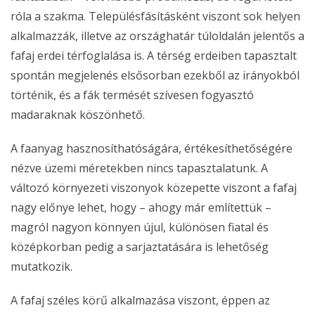
róla a szakma. Településfásításként viszont sok helyen
alkalmazzák, illetve az országhatár túloldalán jelentős a
fafaj erdei térfoglalása is. A térség erdeiben tapasztalt
spontán megjelenés elsősorban ezekből az irányokból
történik, és a fák termését szívesen fogyasztó
madaraknak köszönhető.
A faanyag hasznosíthatóságára, értékesíthetőségére
nézve üzemi méretekben nincs tapasztalatunk. A
változó környezeti viszonyok közepette viszont a fafaj
nagy előnye lehet, hogy – ahogy már említettük –
magról nagyon könnyen újul, különösen fiatal és
középkorban pedig a sarjaztatására is lehetőség
mutatkozik.
A fafaj széles körű alkalmazása viszont, éppen az