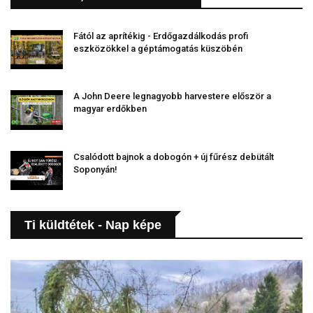
Fától az aprítékig - Erdőgazdálkodás profi
eszközökkel a géptámogatás küszöbén
A John Deere legnagyobb harvestere először a
magyar erdőkben
Csalódott bajnok a dobogón + új fűrész debütált
Soponyán!
Ti küldtétek - Nap képe