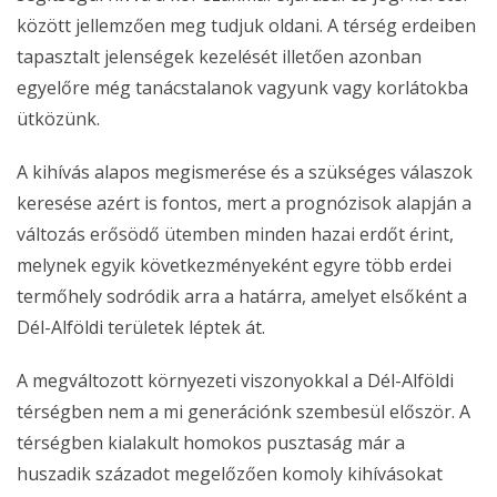
között jellemzően meg tudjuk oldani. A térség erdeiben
tapasztalt jelenségek kezelését illetően azonban
egyelőre még tanácstalanok vagyunk vagy korlátokba
ütközünk.
A kihívás alapos megismerése és a szükséges válaszok
keresése azért is fontos, mert a prognózisok alapján a
változás erősödő ütemben minden hazai erdőt érint,
melynek egyik következményeként egyre több erdei
termőhely sodródik arra a határra, amelyet elsőként a
Dél-Alföldi területek léptek át.
A megváltozott környezeti viszonyokkal a Dél-Alföldi
térségben nem a mi generációnk szembesül először. A
térségben kialakult homokos pusztaság már a
huszadik századot megelőzően komoly kihívásokat