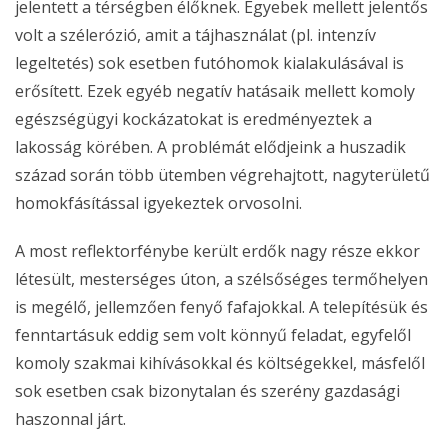
jelentett a térségben élőknek. Egyebek mellett jelentős
volt a szélerózió, amit a tájhasználat (pl. intenzív
legeltetés) sok esetben futóhomok kialakulásával is
erősített. Ezek egyéb negatív hatásaik mellett komoly
egészségügyi kockázatokat is eredményeztek a
lakosság körében. A problémát elődjeink a huszadik
század során több ütemben végrehajtott, nagyterületű
homokfásítással igyekeztek orvosolni.
A most reflektorfénybe került erdők nagy része ekkor
létesült, mesterséges úton, a szélsőséges termőhelyen
is megélő, jellemzően fenyő fafajokkal. A telepítésük és
fenntartásuk eddig sem volt könnyű feladat, egyfelől
komoly szakmai kihívásokkal és költségekkel, másfelől
sok esetben csak bizonytalan és szerény gazdasági
haszonnal járt.