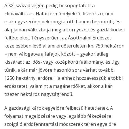
A XX. század végén pedig bekopogtatott a
klímaváltozás. Határtermőhelyekről lévén szó, nem
csak egyszerűen bekopogtatott, hanem berontott, és
alapjaiban változtatja meg a környezeti és gazdálkodási
feltételeket. Tényszerűen, az Ásotthalmi Erdészet
kezelésében lévő állami erdőterületen kb. 750 hektáron
– nem válogatva a fafajok között – gyakorlatilag
kiszáradt az idős- vagy középkorú faállomány, és úgy
tűnik, akár már jövőre hasonló sors várhat további
1250 hektárnyi erdőre. Ha ehhez hozzávesszük a többi
erdészetet, valamint a magánerdőket, akkor a kár
tízezer hektáros nagyságrendű.
A gazdasági károk egyelőre felbecsülhetetlenek. A
folyamat megelőzésére vagy legalább fékezésére
szolgáló erdőfenntartási módszerek terén egyelőre