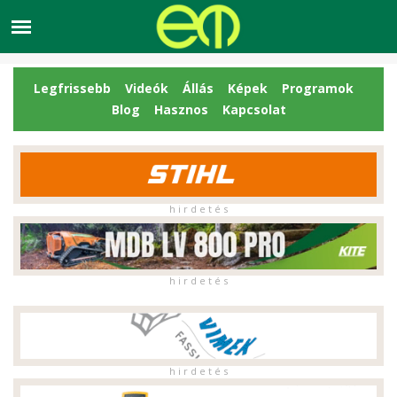
Legfrissebb
Videók
Állás
Képek
Programok
Blog
Hasznos
Kapcsolat
h i r d e t é s
h i r d e t é s
h i r d e t é s