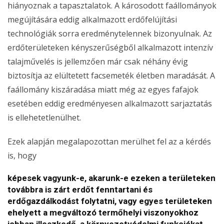
hiányoznak a tapasztalatok. A károsodott faállományok
megújítására eddig alkalmazott erdőfelújítási
technológiák sorra eredménytelennek bizonyulnak. Az
erdőterületeken kényszerűségből alkalmazott intenzív
talajművelés is jellemzően már csak néhány évig
biztosítja az elültetett facsemeték életben maradását. A
faállomány kiszáradása miatt még az egyes fafajok
esetében eddig eredményesen alkalmazott sarjaztatás
is ellehetetlenülhet.
Ezek alapján megalapozottan merülhet fel az a kérdés
is, hogy
képesek vagyunk-e, akarunk-e ezeken a területeken
továbbra is zárt erdőt fenntartani és
erdőgazdálkodást folytatni, vagy egyes területeken
ehelyett a megváltozó termőhelyi viszonyokhoz