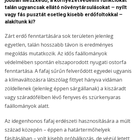
jobban illeszkedő, a környezetvédelmi funkciókat
talán ugyancsak ellátó növénytársulásokat – nyílt
vagy fás pusztát esetleg kisebb erdőfoltokkal –
alakítunk ki?
Zárt erdő fenntartására sok területen jelenleg
egyetlen, talán hosszabb távon is eredményes
megoldás mutatkozik. Az idős faállományok
védelmében spontán elszaporodott nyugati ostorfa
fenntartása. A fafaj sűrűn felverődött egyedei ugyanis
a klímaváltozásra látszólag fittyet hányva vidáman
zöldellenek (jelenleg éppen sárgállanak) a kiszáradt
vagy száradófélben lévő fenyves és szürkenyaras
faállományok alatt.
Az idegenhonos fafaj erdészeti hasznosítására a múlt
század közepén – éppen a határtermőhelyek
fásításában – volt kisebb próbálkozás, de végül letett