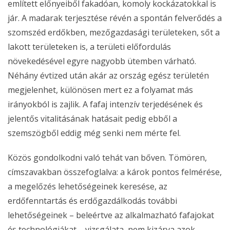
említett előnyeiből fakadóan, komoly kockázatokkal is
jár. A madarak terjesztése révén a spontán felverődés a
szomszéd erdőkben, mezőgazdasági területeken, sőt a
lakott területeken is, a területi előfordulás
növekedésével egyre nagyobb ütemben várható.
Néhány évtized után akár az ország egész területén
megjelenhet, különösen mert ez a folyamat más
irányokból is zajlik. A fafaj intenzív terjedésének és
jelentős vitalitásának hatásait pedig ebből a
szemszögből eddig még senki nem mérte fel.
Közös gondolkodni való tehát van bőven. Tömören,
címszavakban összefoglalva: a károk pontos felmérése,
a megelőzés lehetőségeinek keresése, az
erdőfenntartás és erdőgazdálkodás további
lehetőségeinek – beleértve az alkalmazható fafajokat
és technológiákat – vizsgálata, nem kizárva azok