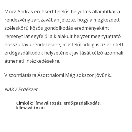
Mocz András erdőkért felelős helyettes államtitkár a
rendezvény zárszavában jelezte, hogy a megkezdett
széleskörű közös gondolkodás eredményeként
reményt lát egyfelől a kialakult helyzet megnyugtató
hosszú távú rendezésére, másfelől addig is az érintett
erdőgazdálkodók helyzetének javítását célzó azonnali
átmeneti intézkedésekre.
Viszontlátásra Ásotthalom! Még sokszor jövünk…
NAK / Erdészet
,
,
Cimkék:
límaváltozás
erdőgazdálkodás
klímaváltozás