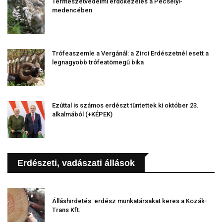
Természetvédelmi erdőkezelés a Pécselyi-
medencében
Trófeaszemle a Vergánál: a Zirci Erdészetnél esett a
legnagyobb trófeatömegű bika
Ezúttal is számos erdészt tüntettek ki október 23.
alkalmából (+KÉPEK)
Erdészeti, vadászati állások
Álláshirdetés: erdész munkatársakat keres a Kozák-
Trans Kft.