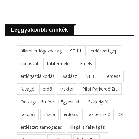
Leggyakoribb cimkék
állami erdőgazdaság
STIHL
erdészeti gép
vadászat
fakitermelés
Erdély
erdőgazdálkodás
vadász
NÉBIH
erdész
favágó
erdő
traktor
Pilisi Parkerdő Zrt.
Országos Erdészeti Egyesület
Székelyföld
falopás
tűzifa
erdőtűz
fakitermelő
OEE
erdészeti támogatás
illegális fakivágás