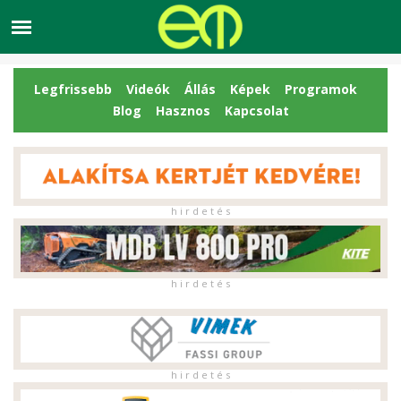
Legfrissebb
Videók
Állás
Képek
Programok
Blog
Hasznos
Kapcsolat
h i r d e t é s
h i r d e t é s
h i r d e t é s