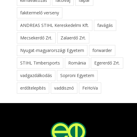
klímaváltozás
fatolvaj
faipar
fakitermelő verseny
ANDREAS STIHL Kereskedelmi Kft.
favágás
Mecsekerdő Zrt.
Zalaerdő Zrt.
Nyugat-magyarországi Egyetem
forwarder
STIHL Timbersports
Románia
Egererdő Zrt.
vadgazdálkodás
Soproni Egyetem
erdőtelepítés
vaddisznó
FeHoVa