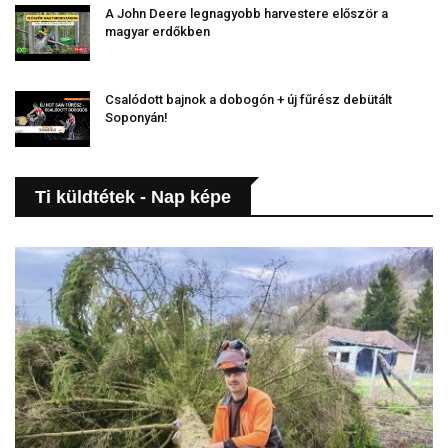
A John Deere legnagyobb harvestere először a
magyar erdőkben
Csalódott bajnok a dobogón + új fűrész debütált
Soponyán!
Ti küldtétek - Nap képe