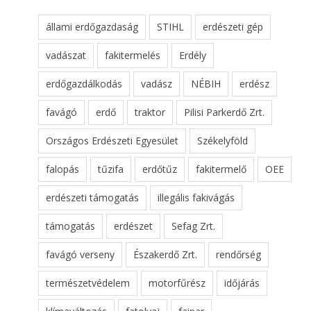
állami erdőgazdaság
STIHL
erdészeti gép
vadászat
fakitermelés
Erdély
erdőgazdálkodás
vadász
NÉBIH
erdész
favágó
erdő
traktor
Pilisi Parkerdő Zrt.
Országos Erdészeti Egyesület
Székelyföld
falopás
tűzifa
erdőtűz
fakitermelő
OEE
erdészeti támogatás
illegális fakivágás
támogatás
erdészet
Sefag Zrt.
favágó verseny
Északerdő Zrt.
rendőrség
természetvédelem
motorfűrész
időjárás