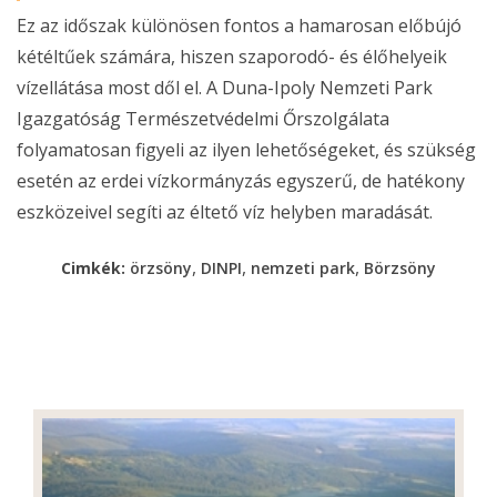
Ez az időszak különösen fontos a hamarosan előbújó
kétéltűek számára, hiszen szaporodó- és élőhelyeik
vízellátása most dől el. A Duna-Ipoly Nemzeti Park
Igazgatóság Természetvédelmi Őrszolgálata
folyamatosan figyeli az ilyen lehetőségeket, és szükség
esetén az erdei vízkormányzás egyszerű, de hatékony
eszközeivel segíti az éltető víz helyben maradását.
,
,
,
Cimkék:
örzsöny
DINPI
nemzeti park
Börzsöny