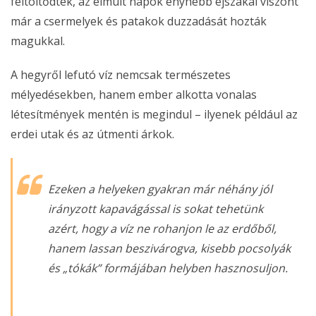
feltöltődtek, az elmúlt napok enyhébb éjszakái viszont
már a csermelyek és patakok duzzadását hozták
magukkal.
A hegyről lefutó víz nemcsak természetes
mélyedésekben, hanem ember alkotta vonalas
létesítmények mentén is megindul – ilyenek például az
erdei utak és az útmenti árkok.
Ezeken a helyeken gyakran már néhány jól
irányzott kapavágással is sokat tehetünk
azért, hogy a víz ne rohanjon le az erdőből,
hanem lassan beszivárogva, kisebb pocsolyák
és „tókák” formájában helyben hasznosuljon.