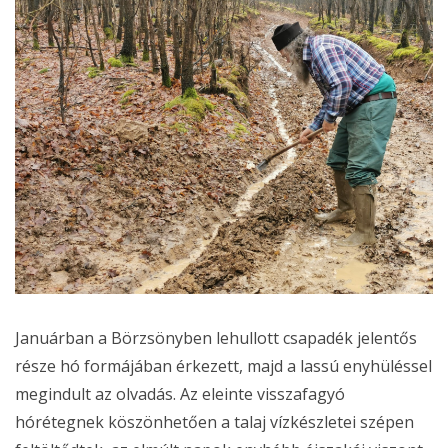
Januárban a Börzsönyben lehullott csapadék jelentős
része hó formájában érkezett, majd a lassú enyhüléssel
megindult az olvadás. Az eleinte visszafagyó
hórétegnek köszönhetően a talaj vízkészletei szépen