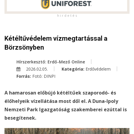
h i r d e t é s
Kétéltűvédelem vízmegtartással a
Börzsönyben
Hírszerkesztő: Erdő-Mező Online
2026.02.05.
Kategória:
Erdővédelem
Forrás:
Fotó: DINPI
A hamarosan előbújó kétéltűek szaporodó- és
élőhelyeik vízellátása most dől el. A Duna-Ipoly
Nemzeti Park Igazgatóság szakemberei ezúttal is
besegítenek.