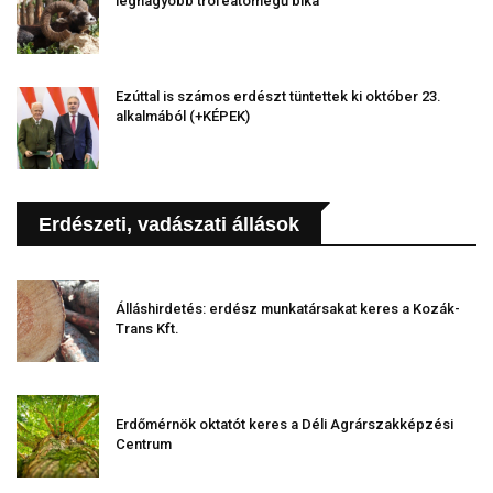
legnagyobb trófeatömegű bika
Ezúttal is számos erdészt tüntettek ki október 23.
alkalmából (+KÉPEK)
Erdészeti, vadászati állások
Álláshirdetés: erdész munkatársakat keres a Kozák-
Trans Kft.
Erdőmérnök oktatót keres a Déli Agrárszakképzési
Centrum