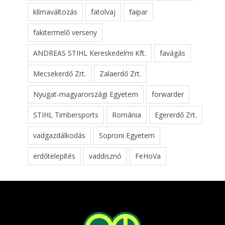
klímaváltozás
fatolvaj
faipar
fakitermelő verseny
ANDREAS STIHL Kereskedelmi Kft.
favágás
Mecsekerdő Zrt.
Zalaerdő Zrt.
Nyugat-magyarországi Egyetem
forwarder
STIHL Timbersports
Románia
Egererdő Zrt.
vadgazdálkodás
Soproni Egyetem
erdőtelepítés
vaddisznó
FeHoVa