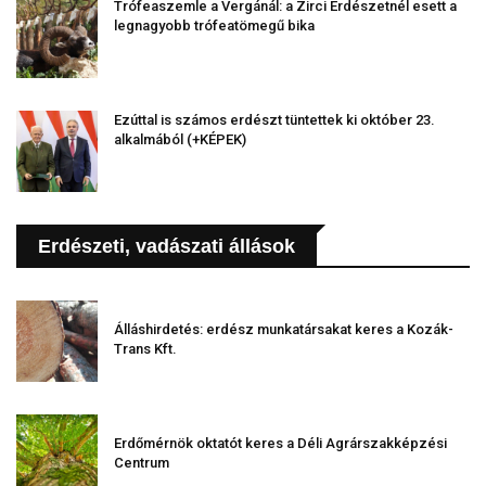
Trófeaszemle a Vergánál: a Zirci Erdészetnél esett a
legnagyobb trófeatömegű bika
Ezúttal is számos erdészt tüntettek ki október 23.
alkalmából (+KÉPEK)
Erdészeti, vadászati állások
Álláshirdetés: erdész munkatársakat keres a Kozák-
Trans Kft.
Erdőmérnök oktatót keres a Déli Agrárszakképzési
Centrum