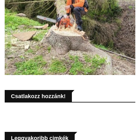
Csatlakozz hozzánk!
Leggyakoribb cimkék