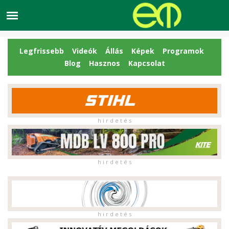
Legfrissebb
Videók
Állás
Képek
Programok
Blog
Hasznos
Kapcsolat
h i r d e t é s
h i r d e t é s
h i r d e t é s