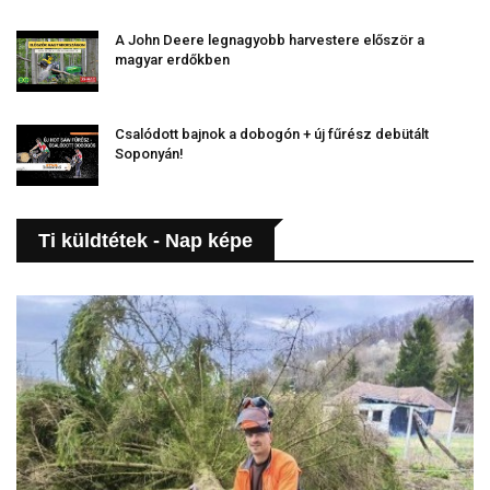
A John Deere legnagyobb harvestere először a
magyar erdőkben
Csalódott bajnok a dobogón + új fűrész debütált
Soponyán!
Ti küldtétek - Nap képe