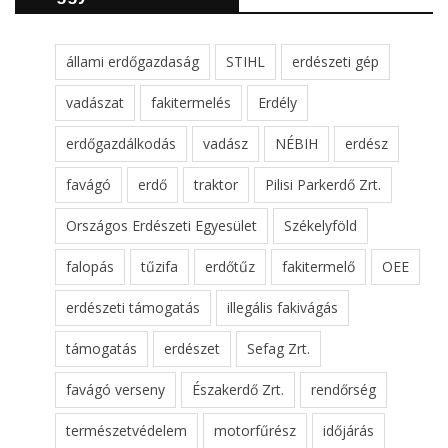
állami erdőgazdaság
STIHL
erdészeti gép
vadászat
fakitermelés
Erdély
erdőgazdálkodás
vadász
NÉBIH
erdész
favágó
erdő
traktor
Pilisi Parkerdő Zrt.
Országos Erdészeti Egyesület
Székelyföld
falopás
tűzifa
erdőtűz
fakitermelő
OEE
erdészeti támogatás
illegális fakivágás
támogatás
erdészet
Sefag Zrt.
favágó verseny
Északerdő Zrt.
rendőrség
természetvédelem
motorfűrész
időjárás