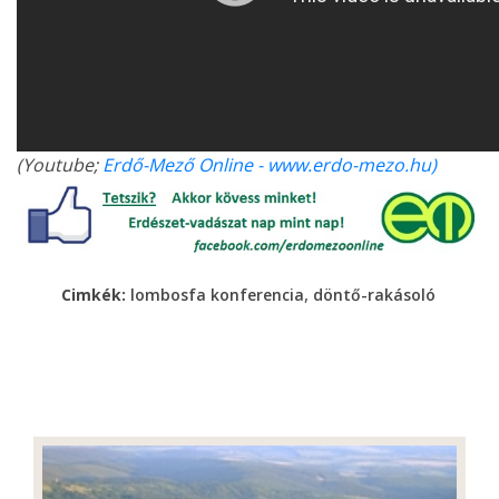
(Youtube;
Erdő-Mező Online - www.erdo-mezo.hu)
,
Cimkék:
lombosfa konferencia
döntő-rakásoló