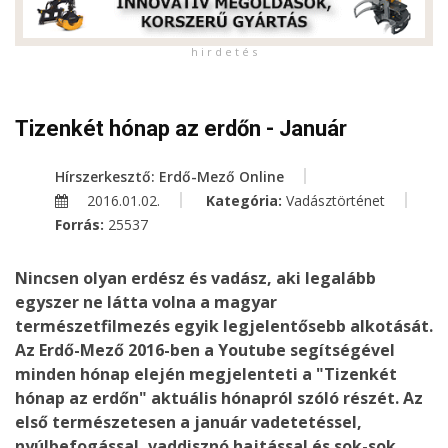
h i r d e t é s
Tizenkét hónap az erdőn - Január
Hírszerkesztő: Erdő-Mező Online
2016.01.02.
Kategória:
Vadásztörténet
Forrás:
25537
Nincsen olyan erdész és vadász, aki legalább
egyszer ne látta volna a magyar
természetfilmezés egyik legjelentősebb alkotását.
Az Erdő-Mező 2016-ben a Youtube segítségével
minden hónap elején megjelenteti a "Tizenkét
hónap az erdőn" aktuális hónapról szóló részét. Az
első természetesen a január vadetetéssel,
nyúlbefogással, vaddisznó hajtással és sok-sok