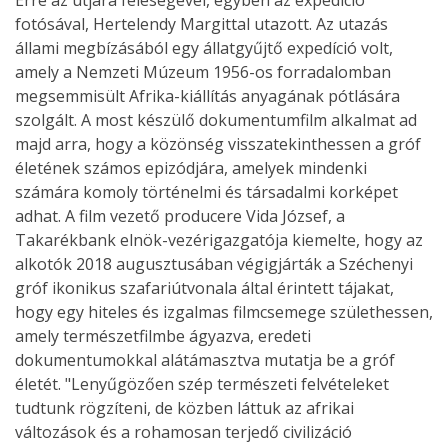
fotósával, Hertelendy Margittal utazott. Az utazás
állami megbízásából egy állatgyűjtő expedíció volt,
amely a Nemzeti Múzeum 1956-os forradalomban
megsemmisült Afrika-kiállítás anyagának pótlására
szolgált. A most készülő dokumentumfilm alkalmat ad
majd arra, hogy a közönség visszatekinthessen a gróf
életének számos epizódjára, amelyek mindenki
számára komoly történelmi és társadalmi korképet
adhat. A film vezető producere Vida József, a
Takarékbank elnök-vezérigazgatója kiemelte, hogy az
alkotók 2018 augusztusában végigjárták a Széchenyi
gróf ikonikus szafariútvonala által érintett tájakat,
hogy egy hiteles és izgalmas filmcsemege születhessen,
amely természetfilmbe ágyazva, eredeti
dokumentumokkal alátámasztva mutatja be a gróf
életét. "Lenyűgözően szép természeti felvételeket
tudtunk rögzíteni, de közben láttuk az afrikai
változások és a rohamosan terjedő civilizáció