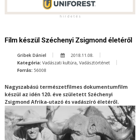
h i r d e t é s
Film készül Széchenyi Zsigmond életéről
Gribek Dániel
2018.11.08.
,
Kategória:
Vadászati kultúra
Vadásztörténet
Forrás:
56008
Nagyszabású természetfilmes dokumentumfilm
készül az idén 120. éve született Széchenyi
Zsigmond Afrika-utazó és vadászíró életéről.