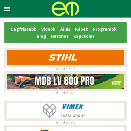
Legfrissebb
Videók
Állás
Képek
Programok
Blog
Hasznos
Kapcsolat
h i r d e t é s
h i r d e t é s
h i r d e t é s