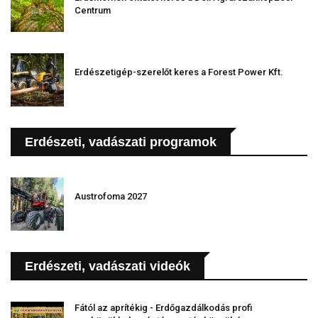
Centrum
Erdészetigép-szerelőt keres a Forest Power Kft.
Erdészeti, vadászati programok
Austrofoma 2027
Erdészeti, vadászati videók
Fától az aprítékig - Erdőgazdálkodás profi