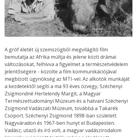
A gróf életét új szemszögből megvilágító film
bemutatja az Afrika múltja és jelene közti drámai
változásokat, felhívva a figyelmet a természetvédelem
jelentőségére - közölte a film kommunikációjával
megbízott ügynökség az MTI-vel. Az alkotók munkáját
a kezdetektől segíti a ma 93 éves özvegy, Széchenyi
Zsigmondné Hertelendy Margit, a Magyar
Természettudományi Múzeum és a hatvani Széchenyi
Zsigmond Vadászati Múzeum, továbbá a Takarék
Csoport. Széchenyi Zsigmond 1898-ban született
Nagyváradon és 1967-ben hunyt el Budapesten.
Vadász, utazó és író volt, a magyar vadászirodalom