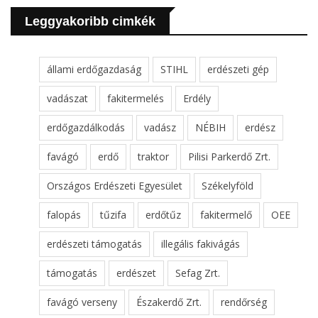
Leggyakoribb cimkék
állami erdőgazdaság
STIHL
erdészeti gép
vadászat
fakitermelés
Erdély
erdőgazdálkodás
vadász
NÉBIH
erdész
favágó
erdő
traktor
Pilisi Parkerdő Zrt.
Országos Erdészeti Egyesület
Székelyföld
falopás
tűzifa
erdőtűz
fakitermelő
OEE
erdészeti támogatás
illegális fakivágás
támogatás
erdészet
Sefag Zrt.
favágó verseny
Északerdő Zrt.
rendőrség