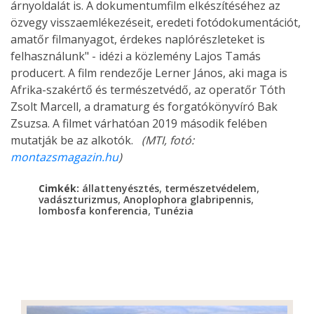
árnyoldalát is. A dokumentumfilm elkészítéséhez az
özvegy visszaemlékezéseit, eredeti fotódokumentációt,
amatőr filmanyagot, érdekes naplórészleteket is
felhasználunk" - idézi a közlemény Lajos Tamás
producert. A film rendezője Lerner János, aki maga is
Afrika-szakértő és természetvédő, az operatőr Tóth
Zsolt Marcell, a dramaturg és forgatókönyvíró Bak
Zsuzsa. A filmet várhatóan 2019 második felében
mutatják be az alkotók.
(MTI, fotó:
montazsmagazin.hu
)
,
,
Cimkék:
állattenyésztés
természetvédelem
,
,
vadászturizmus
Anoplophora glabripennis
,
lombosfa konferencia
Tunézia