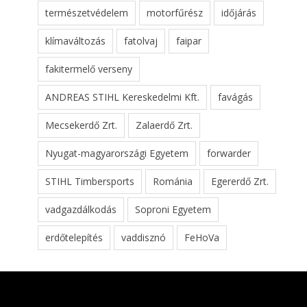
természetvédelem
motorfűrész
időjárás
klímaváltozás
fatolvaj
faipar
fakitermelő verseny
ANDREAS STIHL Kereskedelmi Kft.
favágás
Mecsekerdő Zrt.
Zalaerdő Zrt.
Nyugat-magyarországi Egyetem
forwarder
STIHL Timbersports
Románia
Egererdő Zrt.
vadgazdálkodás
Soproni Egyetem
erdőtelepítés
vaddisznó
FeHoVa