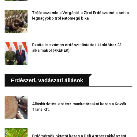
Trófeaszemle a Vergánál: a Zirci Erdészetnél esett a
legnagyobb trófeatömegű bika
Ezúttal is számos erdészt tüntettek ki október 23.
alkalmából (+KÉPEK)
Erdészeti, vadászati állások
Álláshirdetés: erdész munkatársakat keres a Kozák-
Trans Kft.
Erdőmérnök oktatót keres a Déli Agrárszakképzési