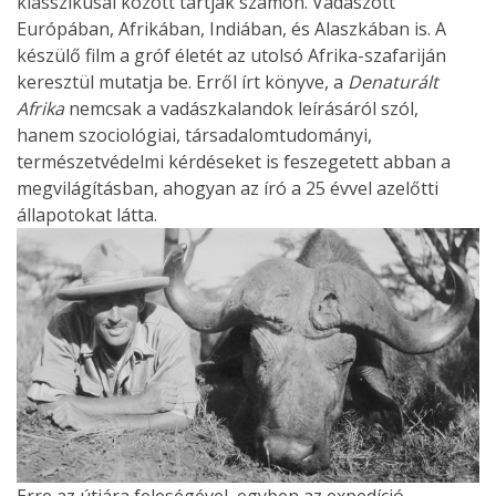
klasszikusai között tartják számon. Vadászott
Európában, Afrikában, Indiában, és Alaszkában is. A
készülő film a gróf életét az utolsó Afrika-szafariján
keresztül mutatja be. Erről írt könyve, a
Denaturált
Afrika
nemcsak a vadászkalandok leírásáról szól,
hanem szociológiai, társadalomtudományi,
természetvédelmi kérdéseket is feszegetett abban a
megvilágításban, ahogyan az író a 25 évvel azelőtti
állapotokat látta.
Erre az útjára feleségével, egyben az expedíció