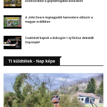
eszközökkel a géptámogatás küszöbén
A John Deere legnagyobb harvestere először a
magyar erdőkben
Csalódott bajnok a dobogón + új fűrész debütált
Soponyán!
Ti küldtétek - Nap képe