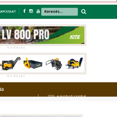
KAPCSOLAT
h i r d e t é s
h i r d e t é s
ÁG
2026. augusztus 8. szombat,
László
napja