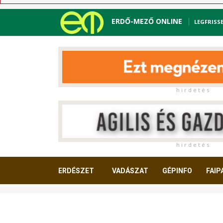
ERDŐ-MEZŐ ONLINE
LEGFRISS
h i r d e t é s
h i r d e t é s
ERDÉSZET
VADÁSZAT
GÉPINFO
FAIP
OLVASNIVALÓ