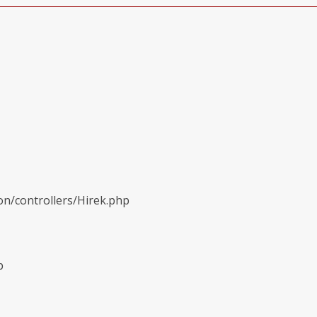
on/controllers/Hirek.php
p