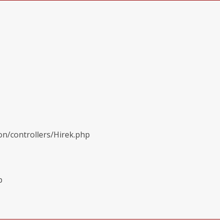
on/controllers/Hirek.php
p