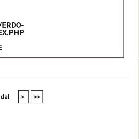
/ERDO-
EX.PHP
E
oldal
>
>>