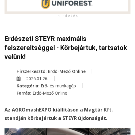
h i r d e t é s
Erdészeti STEYR maximális
felszereltséggel - Körbejártuk, tartsatok
velünk!
Hírszerkesztő: Erdő-Mező Online
2026.01.26.
Kategória:
Erő- és munkagép
Forrás:
Erdő-Mező Online
Az AGROmashEXPO kiállításon a Magtár Kft.
standján körbejártuk a STEYR újdonságát.