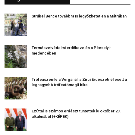
Strúbel Bence továbbra is legyőzhetetlen a Mátrában
Természetvédelmi erdőkezelés a Pécselyi-
medencében
Trófeaszemle a Vergánál: a Zirci Erdészetnél esett a
legnagyobb trófeatömegű bika
Ezúttal is számos erdészt tüntettek ki október 23.
alkalmából (+KÉPEK)