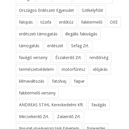
Országos Erdészeti Egyesület
Székelyföld
falopás
tűzifa
erdőtűz
fakitermelő
OEE
erdészeti támogatás
illegális fakivágás
támogatás
erdészet
Sefag Zrt.
favágó verseny
Északerdő Zrt.
rendőrség
természetvédelem
motorfűrész
időjárás
klímaváltozás
fatolvaj
faipar
fakitermelő verseny
ANDREAS STIHL Kereskedelmi Kft.
favágás
Mecsekerdő Zrt.
Zalaerdő Zrt.
Nyugat-magyarországi Egyetem
forwarder