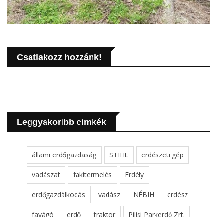
Csatlakozz hozzánk!
Leggyakoribb cimkék
állami erdőgazdaság
STIHL
erdészeti gép
vadászat
fakitermelés
Erdély
erdőgazdálkodás
vadász
NÉBIH
erdész
favágó
erdő
traktor
Pilisi Parkerdő Zrt.