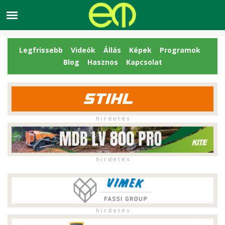
Legfrissebb
Videók
Állás
Képek
Programok
Blog
Hasznos
Kapcsolat
h i r d e t é s
h i r d e t é s
h i r d e t é s