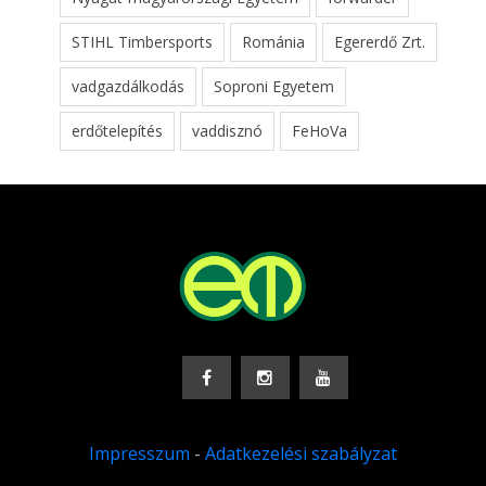
STIHL Timbersports
Románia
Egererdő Zrt.
vadgazdálkodás
Soproni Egyetem
erdőtelepítés
vaddisznó
FeHoVa
Impresszum
-
Adatkezelési szabályzat