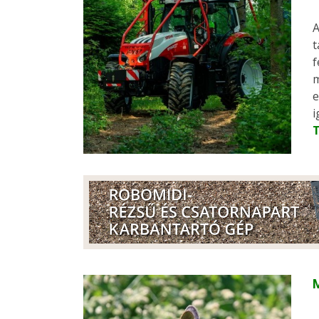
A
t
f
m
e
i
M