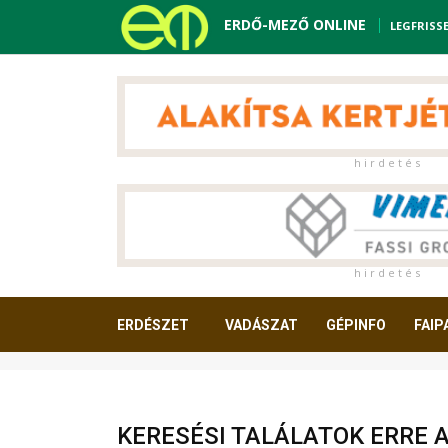
ERDŐ-MEZŐ ONLINE
LEGFRISS
h i r d e t é s
h i r d e t é s
ERDÉSZET
VADÁSZAT
GÉPINFO
FAIP
OLVASNIVALÓ
KERESÉSI TALÁLATOK ERRE 