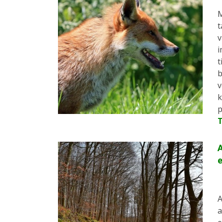
M
t
v
i
t
b
v
k
p
A
e
A
a