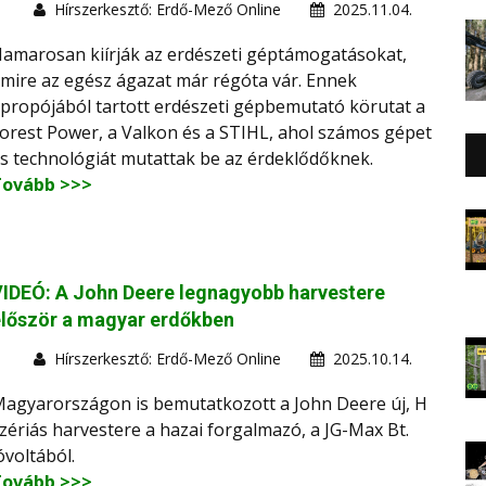
Hírszerkesztő: Erdő-Mező Online
2025.11.04.
amarosan kiírják az erdészeti géptámogatásokat,
mire az egész ágazat már régóta vár. Ennek
propójából tartott erdészeti gépbemutató körutat a
orest Power, a Valkon és a STIHL, ahol számos gépet
s technológiát mutattak be az érdeklődőknek.
Tovább >>>
IDEÓ: A John Deere legnagyobb harvestere
lőször a magyar erdőkben
Hírszerkesztő: Erdő-Mező Online
2025.10.14.
agyarországon is bemutatkozott a John Deere új, H
zériás harvestere a hazai forgalmazó, a JG-Max Bt.
óvoltából.
Tovább >>>