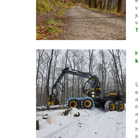
e
v
j
v
H
k
S
e
m
f
m
F
h
b