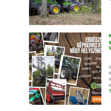
K
g
V
V
f
m
e