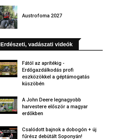
Austrofoma 2027
Erdészeti, vadászati videók
Fától az aprítékig -
Erdőgazdálkodás profi
eszközökkel a géptámogatás
küszöbén
A John Deere legnagyobb
harvestere először a magyar
erdőkben
Csalódott bajnok a dobogón + új
fűrész debütált Soponyán!