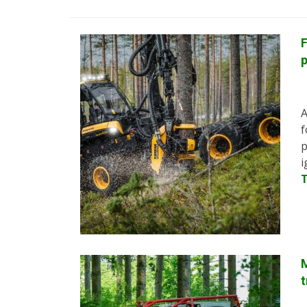
F
p
A
f
p
i
M