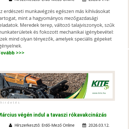
z erdészeti munkavégzés egészen más kihívásokat
artogat, mint a hagyományos mezőgazdasági
eladatok. Meredek terep, változó talajviszonyok, szűk
unkaterületek és fokozott mechanikai igénybevétel:
zek mind olyan tényezők, amelyek speciális gépeket
gényelnek.
Tovább >>>
h i r d e t é s
árcius végén indul a tavaszi rókavakcinázás
Hírszerkesztő: Erdő-Mező Online
2026.03.12.