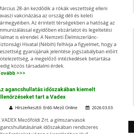
árcius 28-án kezdődik a rókák veszettség elleni
avaszi vakcinázása az ország déli és keleti
ármegyéiben. Az érintett térségekben a hatóság az
mmunizálással egyidőben ebzárlatot és legeltetési
ilalmat is elrendel. A Nemzeti Élelmiszerlánc-
iztonsági Hivatal (Nébih) felhívja a figyelmet, hogy a
eszettség gyanújának jelentése jogszabályban előírt
ötelezettség, a megelőző intézkedések betartása
edig közös társadalmi érdek.
Tovább >>>
z agancshullatás időszakában kiemelt
llenőrzéseket tart a Vadex
Hírszerkesztő: Erdő-Mező Online
2026.03.03.
 VADEX Mezőföldi Zrt. a gímszarvasok
gancshullatásának időszakában rendszeres