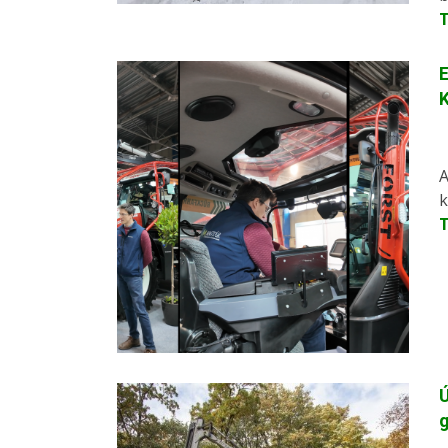
E
K
A
k
Ú