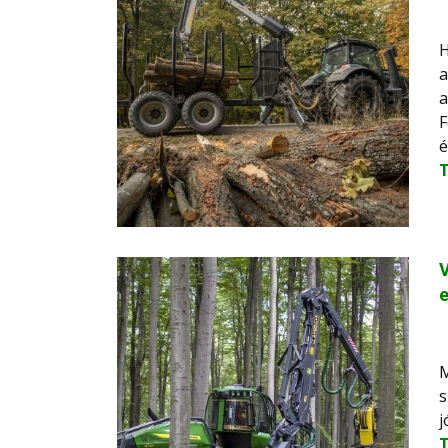
H
a
a
F
é
V
e
M
s
j