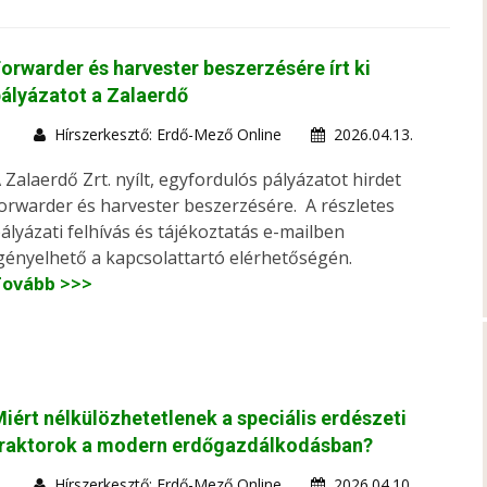
orwarder és harvester beszerzésére írt ki
ályázatot a Zalaerdő
Hírszerkesztő: Erdő-Mező Online
2026.04.13.
 Zalaerdő Zrt. nyílt, egyfordulós pályázatot hirdet
orwarder és harvester beszerzésére. A részletes
ályázati felhívás és tájékoztatás e-mailben
gényelhető a kapcsolattartó elérhetőségén.
Tovább >>>
iért nélkülözhetetlenek a speciális erdészeti
traktorok a modern erdőgazdálkodásban?
Hírszerkesztő: Erdő-Mező Online
2026.04.10.