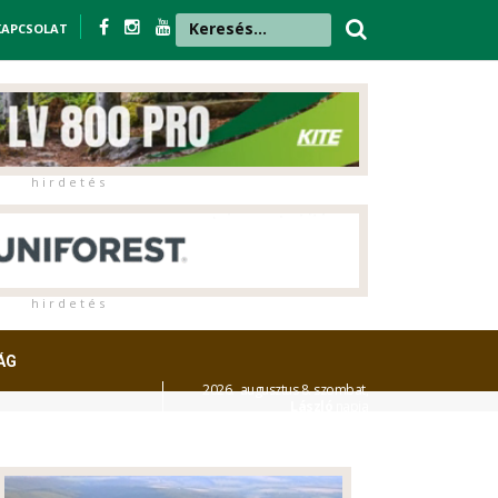
KAPCSOLAT
h i r d e t é s
h i r d e t é s
ÁG
2026. augusztus 8. szombat,
László
napja