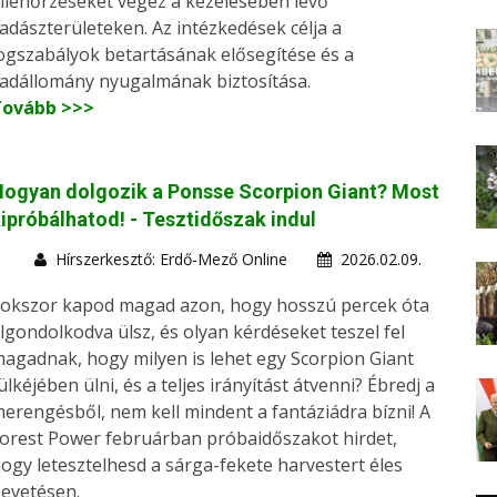
llenőrzéseket végez a kezelésében lévő
adászterületeken. Az intézkedések célja a
ogszabályok betartásának elősegítése és a
adállomány nyugalmának biztosítása.
Tovább >>>
ogyan dolgozik a Ponsse Scorpion Giant? Most
ipróbálhatod! - Tesztidőszak indul
Hírszerkesztő: Erdő-Mező Online
2026.02.09.
okszor kapod magad azon, hogy hosszú percek óta
lgondolkodva ülsz, és olyan kérdéseket teszel fel
agadnak, hogy milyen is lehet egy Scorpion Giant
ülkéjében ülni, és a teljes irányítást átvenni? Ébredj a
erengésből, nem kell mindent a fantáziádra bízni! A
orest Power februárban próbaidőszakot hirdet,
ogy letesztelhesd a sárga-fekete harvestert éles
evetésen.