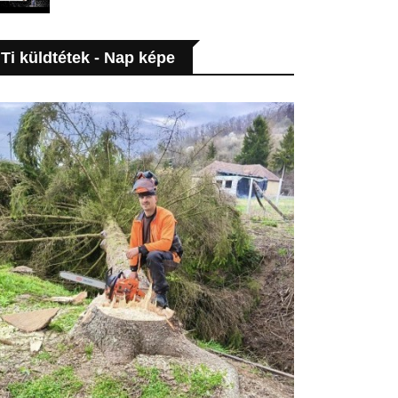
Ti küldtétek - Nap képe