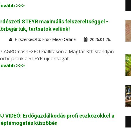
Tovább >>>
rdészeti STEYR maximális felszereltséggel -
örbejártuk, tartsatok velünk!
Hírszerkesztő: Erdő-Mező Online
2026.01.26.
z AGROmashEXPO kiállításon a Magtár Kft. standján
örbejártuk a STEYR újdonságát.
Tovább >>>
J VIDEÓ: Erdőgazdálkodás profi eszközökkel a
géptámogatás küszöbén