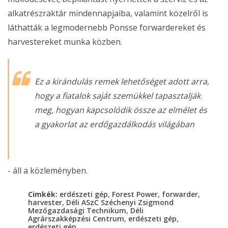
alkatrészraktár mindennapjaiba, valamint közelről is
láthatták a legmodernebb Ponsse forwardereket és
harvestereket munka közben.
Ez a kirándulás remek lehetőséget adott arra,
hogy a fiatalok saját szemükkel tapasztalják
meg, hogyan kapcsolódik össze az elmélet és
a gyakorlat az erdőgazdálkodás világában
- áll a közleményben.
,
,
,
Cimkék:
erdészeti gép
Forest Power
forwarder
,
harvester
Déli ASzC Széchenyi Zsigmond
,
Mezőgazdasági Technikum
Déli
,
,
Agrárszakképzési Centrum
erdészeti gép
erdészeti gép