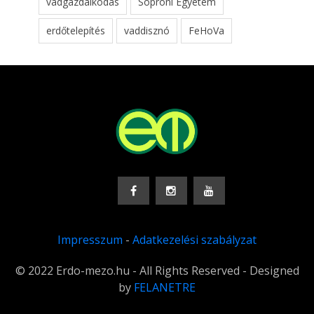
vadgazdálkodás
Soproni Egyetem
erdőtelepítés
vaddisznó
FeHoVa
Impresszum
-
Adatkezelési szabályzat
© 2022 Erdo-mezo.hu - All Rights Reserved - Designed
by
FELANETRE