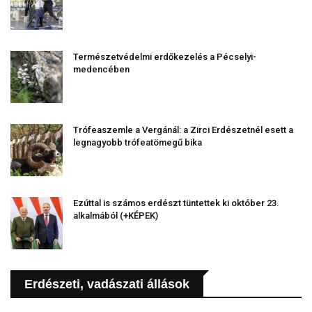
Természetvédelmi erdőkezelés a Pécselyi-
medencében
Trófeaszemle a Vergánál: a Zirci Erdészetnél esett a
legnagyobb trófeatömegű bika
Ezúttal is számos erdészt tüntettek ki október 23.
alkalmából (+KÉPEK)
Erdészeti, vadászati állások