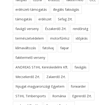
erdészeti támogatás
illegális fakivágás
támogatás
erdészet
Sefag Zrt.
favágó verseny
Északerdő Zrt.
rendőrség
természetvédelem
motorfűrész
időjárás
klímaváltozás
fatolvaj
faipar
fakitermelő verseny
ANDREAS STIHL Kereskedelmi Kft.
favágás
Mecsekerdő Zrt.
Zalaerdő Zrt.
Nyugat-magyarországi Egyetem
forwarder
STIHL Timbersports
Románia
Egererdő Zrt.