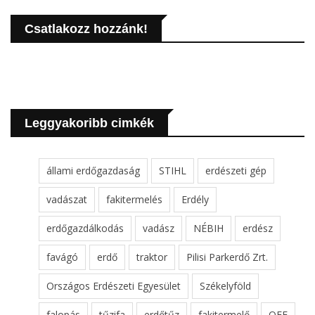
Csatlakozz hozzánk!
Leggyakoribb cimkék
állami erdőgazdaság
STIHL
erdészeti gép
vadászat
fakitermelés
Erdély
erdőgazdálkodás
vadász
NÉBIH
erdész
favágó
erdő
traktor
Pilisi Parkerdő Zrt.
Országos Erdészeti Egyesület
Székelyföld
falopás
tűzifa
erdőtűz
fakitermelő
OEE