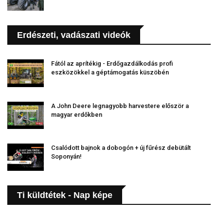
Erdészeti, vadászati videók
Fától az aprítékig - Erdőgazdálkodás profi
eszközökkel a géptámogatás küszöbén
A John Deere legnagyobb harvestere először a
magyar erdőkben
Csalódott bajnok a dobogón + új fűrész debütált
Soponyán!
Ti küldtétek - Nap képe