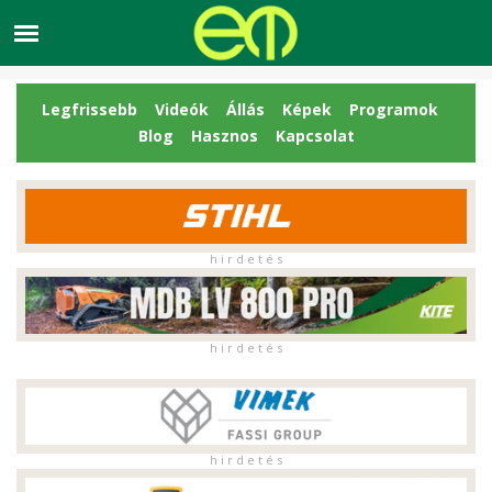
Legfrissebb
Videók
Állás
Képek
Programok
Blog
Hasznos
Kapcsolat
h i r d e t é s
h i r d e t é s
h i r d e t é s