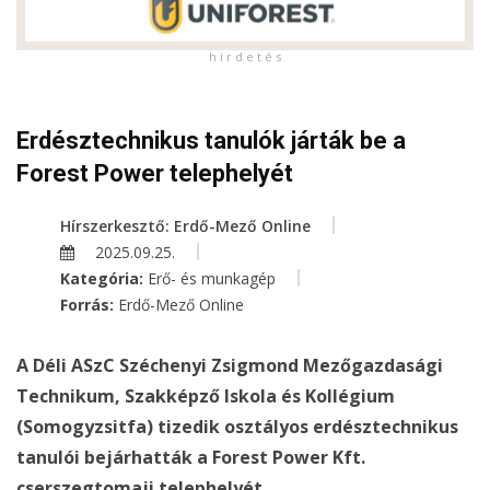
h i r d e t é s
Erdésztechnikus tanulók járták be a
Forest Power telephelyét
Hírszerkesztő: Erdő-Mező Online
2025.09.25.
Kategória:
Erő- és munkagép
Forrás:
Erdő-Mező Online
A Déli ASzC Széchenyi Zsigmond Mezőgazdasági
Technikum, Szakképző Iskola és Kollégium
(Somogyzsitfa) tizedik osztályos erdésztechnikus
tanulói bejárhatták a Forest Power Kft.
cserszegtomaji telephelyét.