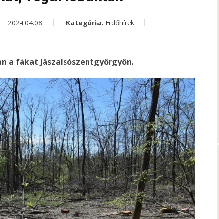
2024.04.08.
Kategória:
Erdőhírek
an a fákat Jászalsószentgyörgyön.