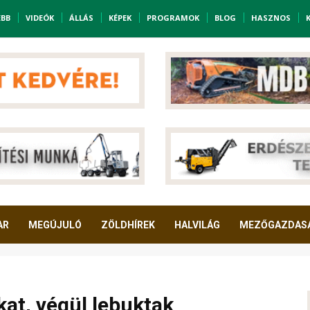
EBB
VIDEÓK
ÁLLÁS
KÉPEK
PROGRAMOK
BLOG
HASZNOS
AR
MEGÚJULÓ
ZÖLDHÍREK
HALVILÁG
MEZŐGAZDAS
ákat, végül lebuktak