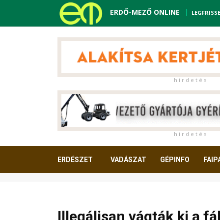
ERDŐ-MEZŐ ONLINE
LEGFRISS
h i r d e t é s
h i r d e t é s
ERDÉSZET
VADÁSZAT
GÉPINFO
FAIP
OLVASNIVALÓ
Illegálisan vágták ki a f