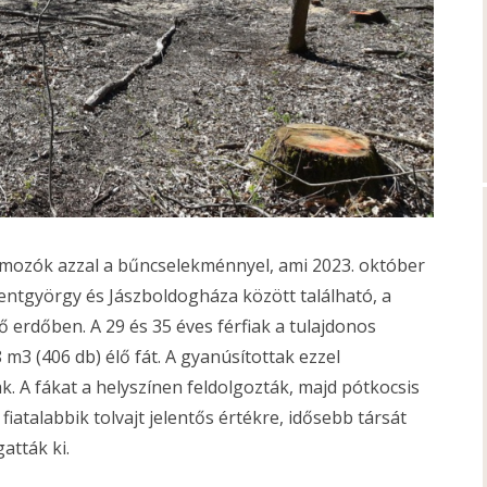
yomozók azzal a bűncselekménnyel, ami 2023. október
zentgyörgy és Jászboldogháza között található, a
 erdőben. A 29 és 35 éves férfiak a tulajdonos
 m3 (406 db) élő fát. A gyanúsítottak ezzel
ak. A fákat a helyszínen feldolgozták, majd pótkocsis
A fiatalabbik tolvajt jelentős értékre, idősebb társát
atták ki.