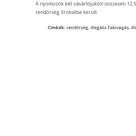
A nyomozók két vásárlójuktól összesen 12,5 m
rendőrség őrzésébe került.
,
,
Cimkék:
rendőrség
illegális fakivágás
il