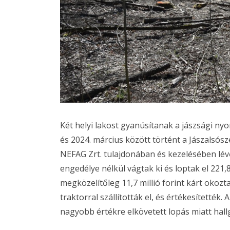
Két helyi lakost gyanúsítanak a jászsági n
és 2024. március között történt a Jászalsós
NEFAG Zrt. tulajdonában és kezelésében lévő
engedélye nélkül vágtak ki és loptak el 221,8
megközelítőleg 11,7 millió forint kárt okozt
traktorral szállították el, és értékesítették. 
nagyobb értékre elkövetett lopás miatt hallg