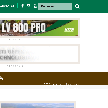
KAPCSOLAT
h i r d e t é s
h i r d e t é s
ÁG
2026. augusztus 8. szombat,
László
napja