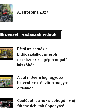
Austrofoma 2027
Erdészeti, vadászati videók
Fától az aprítékig -
Erdőgazdálkodás profi
eszközökkel a géptámogatás
küszöbén
A John Deere legnagyobb
harvestere először a magyar
erdőkben
Csalódott bajnok a dobogón + új
fűrész debütált Soponyán!