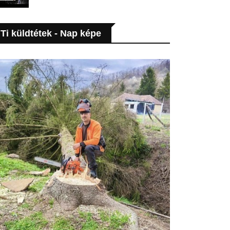
Ti küldtétek - Nap képe