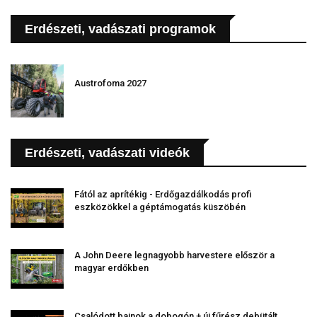
Erdészeti, vadászati programok
Austrofoma 2027
Erdészeti, vadászati videók
Fától az aprítékig - Erdőgazdálkodás profi
eszközökkel a géptámogatás küszöbén
A John Deere legnagyobb harvestere először a
magyar erdőkben
Csalódott bajnok a dobogón + új fűrész debütált