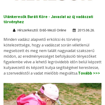
Utánkeresők Baráti Köre - Javaslat az új vadászati
törvényhez
Hírszerkesztő: Erdő-Mező Online
2015.06.26.
Minden vadász alapvető erkölcsi és törvényi
kötelezettsége, hogy a vadászat során véletlenül
megsebzett és meg nem talált nagyvadat szakszerű
módon, az eredményességet befolyásoló tényezőket
figyelembe véve a lehető legrövidebb időn belül képzett
kutyavezető és képzett kutya segítségével kerestesse,
a szenvedéstől a vadat mielőbb megváltsa.
Tovább >>>