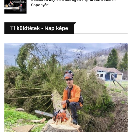
Soponyán!
Ti küldtétek - Nap képe