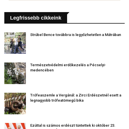
Legfrissebb cikkeink
Strúbel Bence továbbra is legyőzhetetlen a Mátrában
Természetvédelmi erdőkezelés a Pécselyi-
medencében
Trófeaszemle a Vergánál: a Zirci Erdészetnél esett a
legnagyobb trófeatömegű bika
Ezúttal is számos erdészt tüntettek ki október 23.