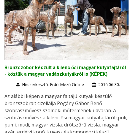
Bronzszobor készült a kilenc ősi magyar kutyafajtáról
- köztük a magyar vadászkutyákról is (KÉPEK)
Hírszerkesztő: Erdő-Mező Online
2016.06.30.
Az alábbi képen a magyar fajtájú kutyák készülő
bronzszobrait cizellálja Pogány Gábor Benő
szobrászművész szolnoki műtermének udvarán. A
szobrászművész a kilenc ősi magyar kutyafajtáról (puli,
pumi, mudi, magyar vizsla, drótszőrű vizsla, magyar
agár, erdélyi kopó, kuvasz és komondor) készít