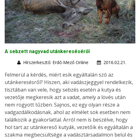
A sebzett nagyvad utánkereséséről
Hírszerkesztő: Erdő-Mező Online
2016.02.21.
Felmerül a kérdés, miért esik egyáltalán szó az
utánkeresésről? Hiszen, aki vadászjeggyel rendelkezik,
tisztában van vele, hogy sebzés esetén a kutya és
vezetője megkeresik azt a vadat, amely a lövés után
nem rogyott tűzben. Sajnos, ez egy olyan része a
vadgazdálkodásnak, ahol az elmélet sok esetben nem
találkozik a gyakorlattal. Arról nem is beszélve, hogy
hol tart az utánkereső kutyák, vezetőik és egyáltalán a
szakma megbecsültsége a vadásztársadalmon belül és