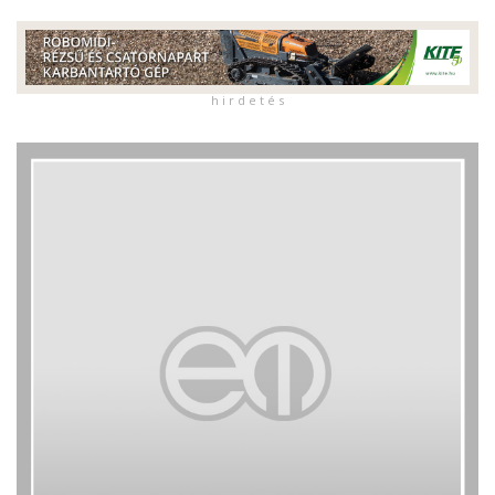
h i r d e t é s