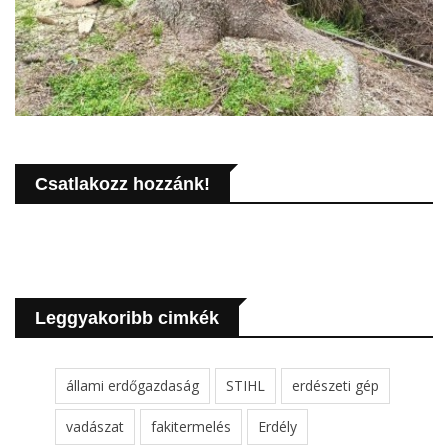
Csatlakozz hozzánk!
Leggyakoribb cimkék
állami erdőgazdaság
STIHL
erdészeti gép
vadászat
fakitermelés
Erdély