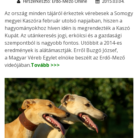
Hírszerkesztő: Erdő-Mező Online
2015.03.04.
Az ország minden tájáról érkeztek vérebesek a Somogy
megyei Kaszóra február utolsó napjaiban, hiszen a
hagyományokhoz híven idén is megrendezték a Kaszó
Kupát. Az utánkeresés jogi, erkölcsi és a gazdasági
szempontból is nagyobb fontos. Utóbbit a 2014-es
eredmények is alátámasztják. Erről Buzgó József,
a Magyar Véreb Egylet elnöke beszélt az Erdő-Mező
videójában.
Tovább >>>