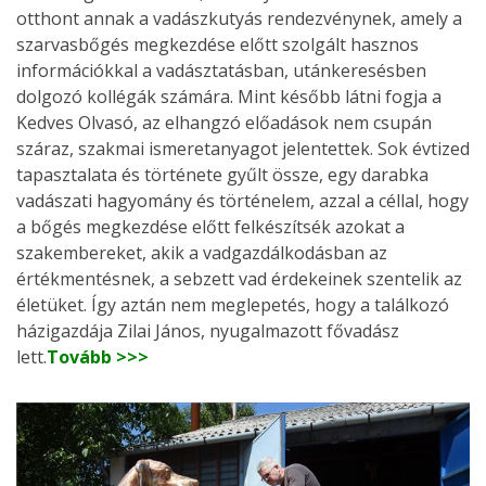
otthont annak a vadászkutyás rendezvénynek, amely a
szarvasbőgés megkezdése előtt szolgált hasznos
információkkal a vadásztatásban, utánkeresésben
dolgozó kollégák számára. Mint később látni fogja a
Kedves Olvasó, az elhangzó előadások nem csupán
száraz, szakmai ismeretanyagot jelentettek. Sok évtized
tapasztalata és története gyűlt össze, egy darabka
vadászati hagyomány és történelem, azzal a céllal, hogy
a bőgés megkezdése előtt felkészítsék azokat a
szakembereket, akik a vadgazdálkodásban az
értékmentésnek, a sebzett vad érdekeinek szentelik az
életüket. Így aztán nem meglepetés, hogy a találkozó
házigazdája Zilai János, nyugalmazott fővadász
lett.
Tovább >>>