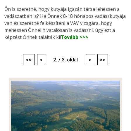
Ön is szeretné, hogy kutyája igazán társa lehessen a
vadászatban is? Ha Önnek 8-18 hónapos vadászkutyája
van és szeretné felkészíteni a VAV vizsgára, hogy
mehessen Önnel hivatalosan is vadászni, úgy ezt a
képzést Önnek találták ki!
Tovább >>>
<<
<
2. / 3. oldal
>
>>