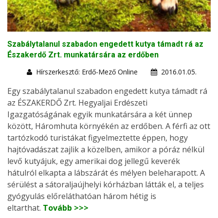
Szabálytalanul szabadon engedett kutya támadt rá az
Északerdő Zrt. munkatársára az erdőben
Hírszerkesztő: Erdő-Mező Online
2016.01.05.
Egy szabálytalanul szabadon engedett kutya támadt rá
az ÉSZAKERDŐ Zrt. Hegyaljai Erdészeti
Igazgatóságának egyik munkatársára a két ünnep
között, Háromhuta környékén az erdőben. A férfi az ott
tartózkodó turistákat figyelmeztette éppen, hogy
hajtóvadászat zajlik a közelben, amikor a póráz nélkül
levő kutyájuk, egy amerikai dog jellegű keverék
hátulról elkapta a lábszárát és mélyen beleharapott. A
sérülést a sátoraljaújhelyi kórházban látták el, a teljes
gyógyulás előreláthatóan három hétig is
eltarthat.
Tovább >>>