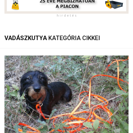
h i r d e t é s
VADÁSZKUTYA
KATEGÓRIA CIKKEI