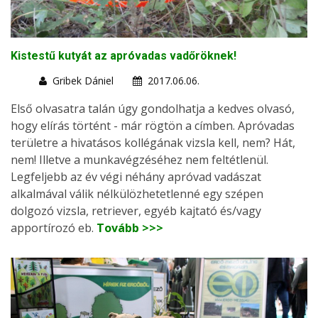
Kistestű kutyát az apróvadas vadőröknek!
Gribek Dániel
2017.06.06.
Első olvasatra talán úgy gondolhatja a kedves olvasó,
hogy elírás történt - már rögtön a címben. Apróvadas
területre a hivatásos kollégának vizsla kell, nem? Hát,
nem! Illetve a munkavégzéséhez nem feltétlenül.
Legfeljebb az év végi néhány apróvad vadászat
alkalmával válik nélkülözhetetlenné egy szépen
dolgozó vizsla, retriever, egyéb kajtató és/vagy
apportírozó eb.
Tovább >>>