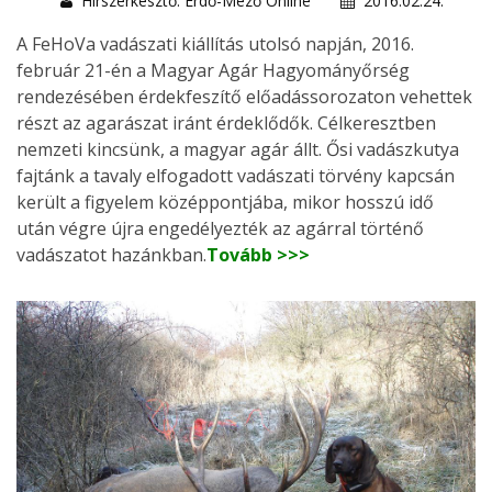
Hírszerkesztő: Erdő-Mező Online
2016.02.24.
A FeHoVa vadászati kiállítás utolsó napján, 2016.
február 21-én a Magyar Agár Hagyományőrség
rendezésében érdekfeszítő előadássorozaton vehettek
részt az agarászat iránt érdeklődők. Célkeresztben
nemzeti kincsünk, a magyar agár állt. Ősi vadászkutya
fajtánk a tavaly elfogadott vadászati törvény kapcsán
került a figyelem középpontjába, mikor hosszú idő
után végre újra engedélyezték az agárral történő
vadászatot hazánkban.
Tovább >>>