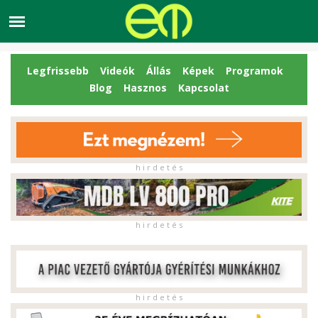
Legfrissebb
Videók
Állás
Képek
Programok
Blog
Hasznos
Kapcsolat
h i r d e t é s
h i r d e t é s
h i r d e t é s