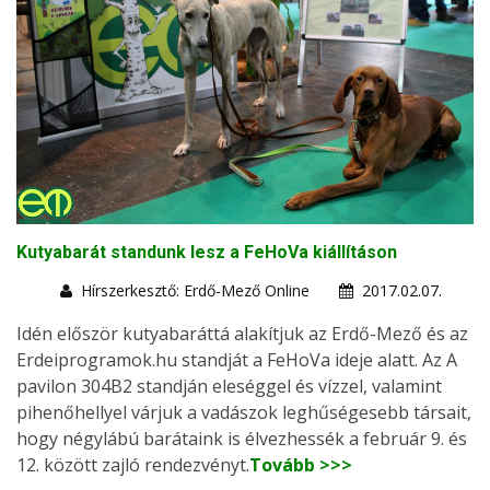
Kutyabarát standunk lesz a FeHoVa kiállításon
Hírszerkesztő: Erdő-Mező Online
2017.02.07.
Idén először kutyabaráttá alakítjuk az Erdő-Mező és az
Erdeiprogramok.hu standját a FeHoVa ideje alatt. Az A
pavilon 304B2 standján eleséggel és vízzel, valamint
pihenőhellyel várjuk a vadászok leghűségesebb társait,
hogy négylábú barátaink is élvezhessék a február 9. és
12. között zajló rendezvényt.
Tovább >>>