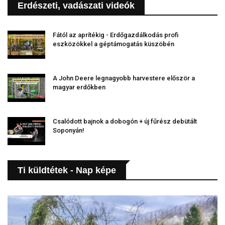
Erdészeti, vadászati videók
Fától az aprítékig - Erdőgazdálkodás profi
eszközökkel a géptámogatás küszöbén
A John Deere legnagyobb harvestere először a
magyar erdőkben
Csalódott bajnok a dobogón + új fűrész debütált
Soponyán!
Ti küldtétek - Nap képe