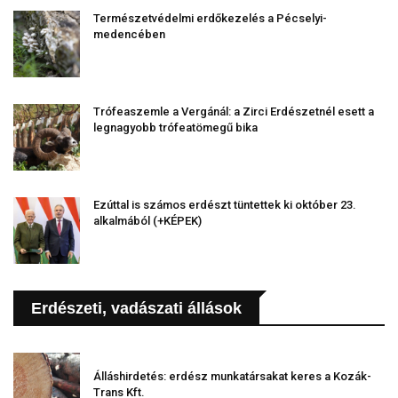
Természetvédelmi erdőkezelés a Pécselyi-
medencében
Trófeaszemle a Vergánál: a Zirci Erdészetnél esett a
legnagyobb trófeatömegű bika
Ezúttal is számos erdészt tüntettek ki október 23.
alkalmából (+KÉPEK)
Erdészeti, vadászati állások
Álláshirdetés: erdész munkatársakat keres a Kozák-
Trans Kft.