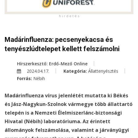
h i r d e t é s
Madárinfluenza: pecsenyekacsa és
tenyészlúdtelepet kellett felszámolni
Hírszerkesztő: Erdő-Mező Online
2024.04.17.
Kategória:
Állattenyésztés
Forrás:
Nébih
Madárinfluenza vírus jelenlétét mutatta ki Békés
és Jász-Nagykun-Szolnok vármegye több állattartó
telepén is a Nemzeti Élelmiszerlánc-biztonsági
Hivatal (Nébih) laboratóriuma. Az érintett
állományok felszámolása, valamint a járványügyi