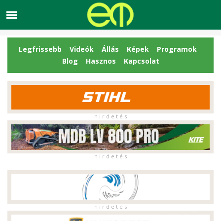
Legfrissebb
Videók
Állás
Képek
Programok
Blog
Hasznos
Kapcsolat
h i r d e t é s
h i r d e t é s
h i r d e t é s