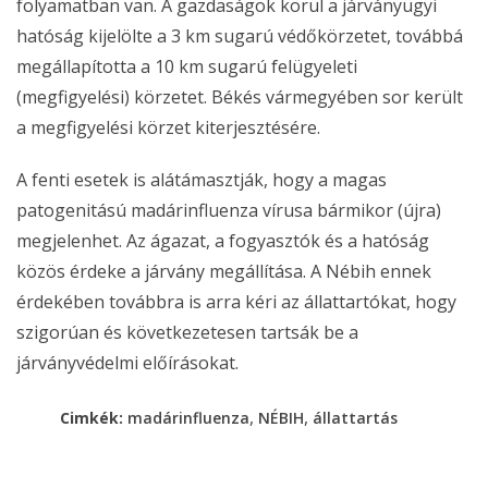
folyamatban van. A gazdaságok körül a járványügyi
hatóság kijelölte a 3 km sugarú védőkörzetet, továbbá
megállapította a 10 km sugarú felügyeleti
(megfigyelési) körzetet. Békés vármegyében sor került
a megfigyelési körzet kiterjesztésére.
A fenti esetek is alátámasztják, hogy a magas
patogenitású madárinfluenza vírusa bármikor (újra)
megjelenhet. Az ágazat, a fogyasztók és a hatóság
közös érdeke a járvány megállítása. A Nébih ennek
érdekében továbbra is arra kéri az állattartókat, hogy
szigorúan és következetesen tartsák be a
járványvédelmi előírásokat.
,
,
Cimkék:
madárinfluenza
NÉBIH
állattartás