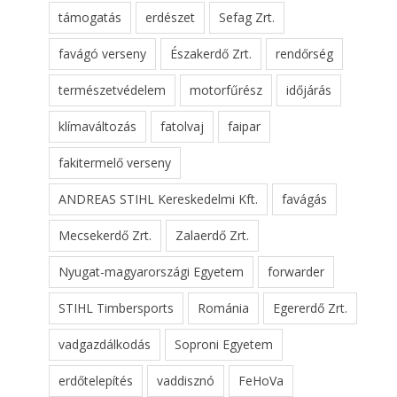
támogatás
erdészet
Sefag Zrt.
favágó verseny
Északerdő Zrt.
rendőrség
természetvédelem
motorfűrész
időjárás
klímaváltozás
fatolvaj
faipar
fakitermelő verseny
ANDREAS STIHL Kereskedelmi Kft.
favágás
Mecsekerdő Zrt.
Zalaerdő Zrt.
Nyugat-magyarországi Egyetem
forwarder
STIHL Timbersports
Románia
Egererdő Zrt.
vadgazdálkodás
Soproni Egyetem
erdőtelepítés
vaddisznó
FeHoVa