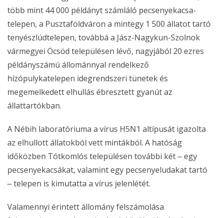
több mint 44 000 példányt számláló pecsenyekacsa-
telepen, a Pusztaföldváron a mintegy 1 500 állatot tartó
tenyészlúdtelepen, továbbá a Jász-Nagykun-Szolnok
vármegyei Öcsöd településen lévő, nagyjából 20 ezres
példányszámú állománnyal rendelkező
hízópulykatelepen idegrendszeri tünetek és
megemelkedett elhullás ébresztett gyanút az
állattartókban.
A Nébih laboratóriuma a vírus H5N1 altípusát igazolta
az elhullott állatokból vett mintákból. A hatóság
időközben Tótkomlós településen további két ‒ egy
pecsenyekacsákat, valamint egy pecsenyeludakat tartó
‒ telepen is kimutatta a vírus jelenlétét.
Valamennyi érintett állomány felszámolása