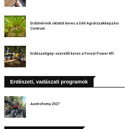
Erdőmérnök oktatót keres a Déli Agrárszakképzési
Centrum
Erdészetigép-szerelőt keres a Forest Power Kft.
Erdészeti, vadászati programok
Austrofoma 2027