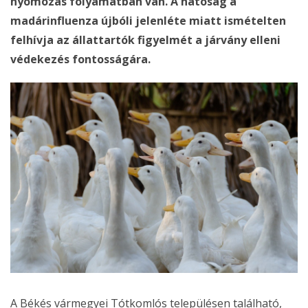
nyomozás folyamatban van. A hatóság a
madárinfluenza újbóli jelenléte miatt ismételten
felhívja az állattartók figyelmét a járvány elleni
védekezés fontosságára.
A Békés vármegyei Tótkomlós településen található,