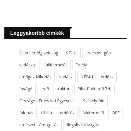
Leggyakoribb cimkék
állami erdőgazdaság
STIHL
erdészeti gép
vadászat
fakitermelés
Erdély
erdőgazdálkodás
vadász
NÉBIH
erdész
favágó
erdő
traktor
Pilisi Parkerdő Zrt.
Országos Erdészeti Egyesület
Székelyföld
falopás
tűzifa
erdőtűz
fakitermelő
OEE
erdészeti támogatás
illegális fakivágás