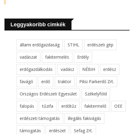
Leggyakoribb cimkék
állami erdőgazdaság
STIHL
erdészeti gép
vadászat
fakitermelés
Erdély
erdőgazdálkodás
vadász
NÉBIH
erdész
favágó
erdő
traktor
Pilisi Parkerdő Zrt.
Országos Erdészeti Egyesület
Székelyföld
falopás
tűzifa
erdőtűz
fakitermelő
OEE
erdészeti támogatás
illegális fakivágás
támogatás
erdészet
Sefag Zrt.