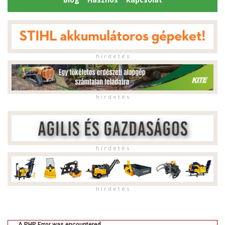
h i r d e t é s
h i r d e t é s
h i r d e t é s
h i r d e t é s
A PHP Error was encountered