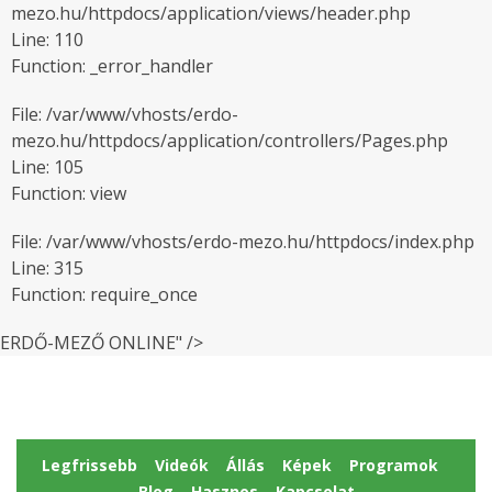
mezo.hu/httpdocs/application/views/header.php
Line: 110
Function: _error_handler
File: /var/www/vhosts/erdo-
mezo.hu/httpdocs/application/controllers/Pages.php
Line: 105
Function: view
File: /var/www/vhosts/erdo-mezo.hu/httpdocs/index.php
Line: 315
Function: require_once
ERDŐ-MEZŐ ONLINE" />
Legfrissebb
Videók
Állás
Képek
Programok
Blog
Hasznos
Kapcsolat