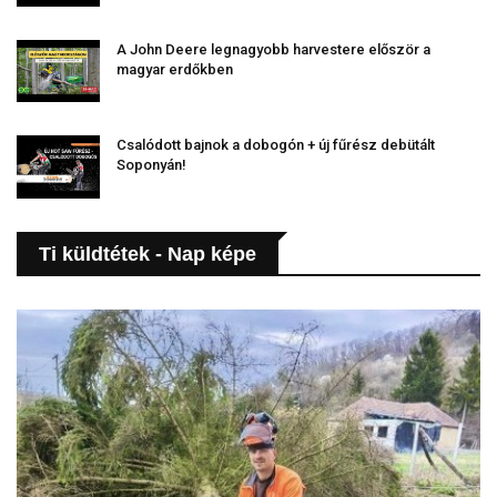
A John Deere legnagyobb harvestere először a
magyar erdőkben
Csalódott bajnok a dobogón + új fűrész debütált
Soponyán!
Ti küldtétek - Nap képe