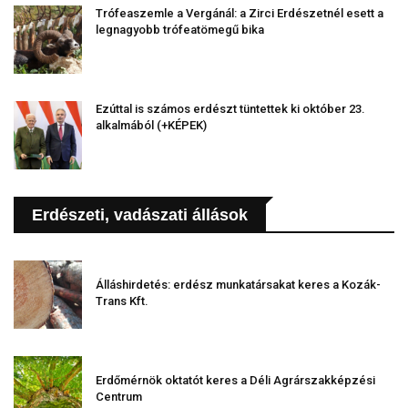
Trófeaszemle a Vergánál: a Zirci Erdészetnél esett a
legnagyobb trófeatömegű bika
Ezúttal is számos erdészt tüntettek ki október 23.
alkalmából (+KÉPEK)
Erdészeti, vadászati állások
Álláshirdetés: erdész munkatársakat keres a Kozák-
Trans Kft.
Erdőmérnök oktatót keres a Déli Agrárszakképzési
Centrum