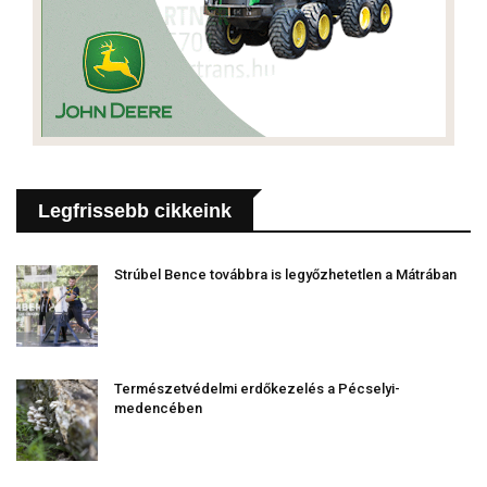
Legfrissebb cikkeink
Strúbel Bence továbbra is legyőzhetetlen a Mátrában
Természetvédelmi erdőkezelés a Pécselyi-
medencében