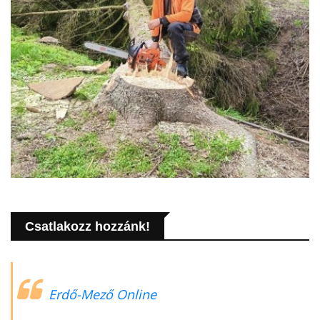
Csatlakozz hozzánk!
Erdő-Mező Online