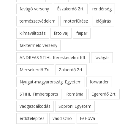
favágó verseny
Északerdő Zrt.
rendőrség
természetvédelem
motorfűrész
időjárás
klímaváltozás
fatolvaj
faipar
fakitermelő verseny
ANDREAS STIHL Kereskedelmi Kft.
favágás
Mecsekerdő Zrt.
Zalaerdő Zrt.
Nyugat-magyarországi Egyetem
forwarder
STIHL Timbersports
Románia
Egererdő Zrt.
vadgazdálkodás
Soproni Egyetem
erdőtelepítés
vaddisznó
FeHoVa