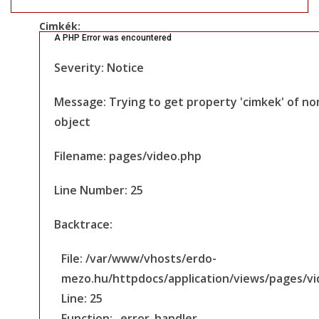
Cimkék:
A PHP Error was encountered
Severity: Notice
Message: Trying to get property 'cimkek' of no
object
Filename: pages/video.php
Line Number: 25
Backtrace:
File: /var/www/vhosts/erdo-
mezo.hu/httpdocs/application/views/pages/v
Line: 25
Function: _error_handler