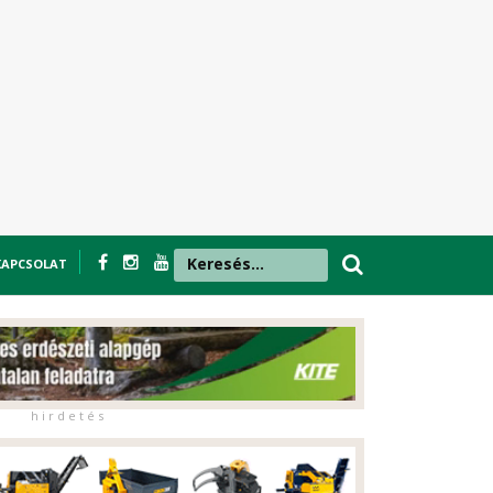
KAPCSOLAT
h i r d e t é s