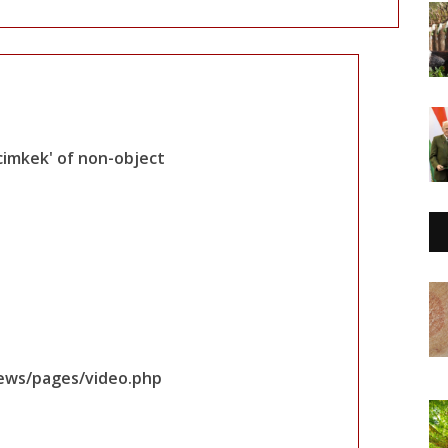
cimkek' of non-object
iews/pages/video.php