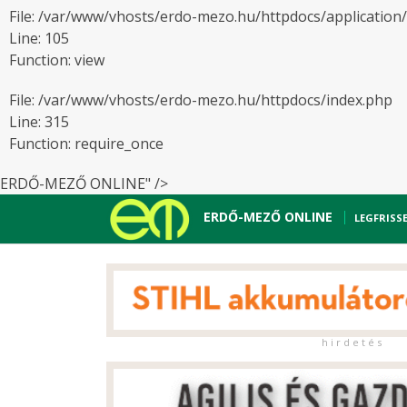
File: /var/www/vhosts/erdo-mezo.hu/httpdocs/application
Line: 105
Function: view
File: /var/www/vhosts/erdo-mezo.hu/httpdocs/index.php
Line: 315
Function: require_once
ERDŐ-MEZŐ ONLINE" />
ERDŐ-MEZŐ ONLINE
LEGFRISS
h i r d e t é s