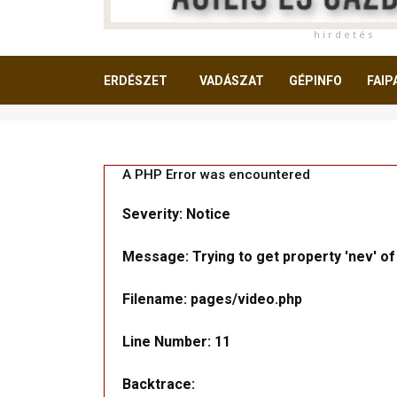
h i r d e t é s
ERDÉSZET
VADÁSZAT
GÉPINFO
FAIP
OLVASNIVALÓ
A PHP Error was encountered
Severity: Notice
Message: Trying to get property 'nev' of
Filename: pages/video.php
Line Number: 11
Backtrace: