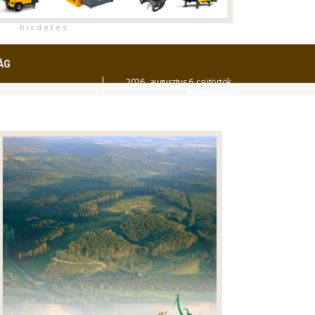
h i r d e t é s
ÁG
2026. augusztus 6. csütörtök,
Berta
napja