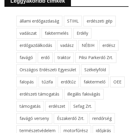
Leggyakoribb cimkék
állami erdőgazdaság
STIHL
erdészeti gép
vadászat
fakitermelés
Erdély
erdőgazdálkodás
vadász
NÉBIH
erdész
favágó
erdő
traktor
Pilisi Parkerdő Zrt.
Országos Erdészeti Egyesület
Székelyföld
falopás
tűzifa
erdőtűz
fakitermelő
OEE
erdészeti támogatás
illegális fakivágás
támogatás
erdészet
Sefag Zrt.
favágó verseny
Északerdő Zrt.
rendőrség
természetvédelem
motorfűrész
időjárás