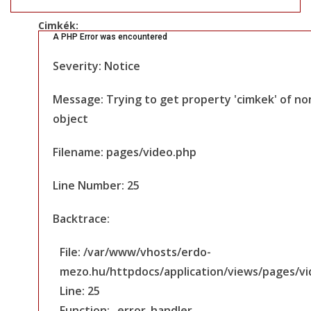
Cimkék:
A PHP Error was encountered
Severity: Notice
Message: Trying to get property 'cimkek' of no
object
Filename: pages/video.php
Line Number: 25
Backtrace:
File: /var/www/vhosts/erdo-
mezo.hu/httpdocs/application/views/pages/v
Line: 25
Function: _error_handler