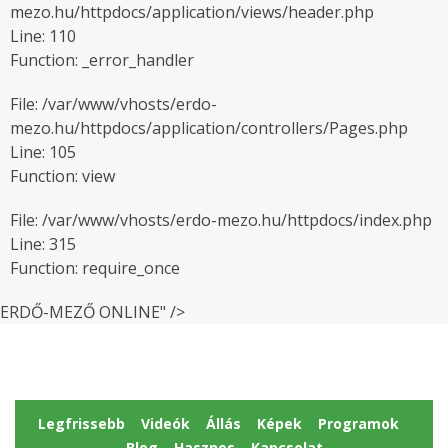
mezo.hu/httpdocs/application/views/header.php
Line: 110
Function: _error_handler
File: /var/www/vhosts/erdo-
mezo.hu/httpdocs/application/controllers/Pages.php
Line: 105
Function: view
File: /var/www/vhosts/erdo-mezo.hu/httpdocs/index.php
Line: 315
Function: require_once
ERDŐ-MEZŐ ONLINE" />
Legfrissebb
Videók
Állás
Képek
Programok
Blog
Hasznos
Kapcsolat