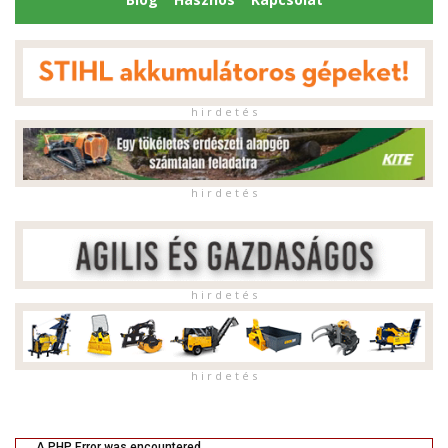
h i r d e t é s
h i r d e t é s
h i r d e t é s
h i r d e t é s
A PHP Error was encountered