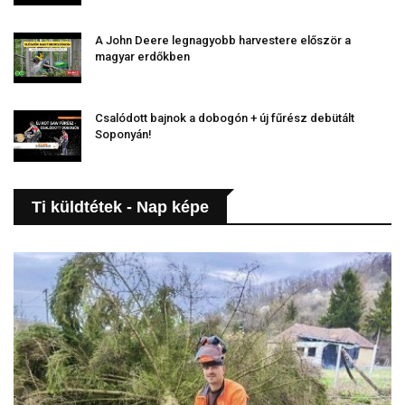
A John Deere legnagyobb harvestere először a
magyar erdőkben
Csalódott bajnok a dobogón + új fűrész debütált
Soponyán!
Ti küldtétek - Nap képe