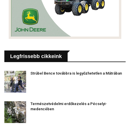
Legfrissebb cikkeink
Strúbel Bence továbbra is legyőzhetetlen a Mátrában
Természetvédelmi erdőkezelés a Pécselyi-
medencében