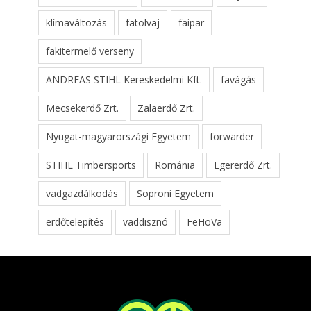
klímaváltozás
fatolvaj
faipar
fakitermelő verseny
ANDREAS STIHL Kereskedelmi Kft.
favágás
Mecsekerdő Zrt.
Zalaerdő Zrt.
Nyugat-magyarországi Egyetem
forwarder
STIHL Timbersports
Románia
Egererdő Zrt.
vadgazdálkodás
Soproni Egyetem
erdőtelepítés
vaddisznó
FeHoVa