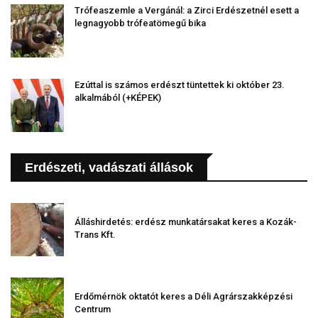
Trófeaszemle a Vergánál: a Zirci Erdészetnél esett a
legnagyobb trófeatömegű bika
Ezúttal is számos erdészt tüntettek ki október 23.
alkalmából (+KÉPEK)
Erdészeti, vadászati állások
Álláshirdetés: erdész munkatársakat keres a Kozák-
Trans Kft.
Erdőmérnök oktatót keres a Déli Agrárszakképzési
Centrum