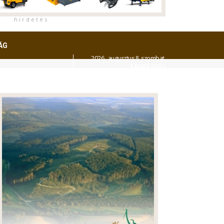
h i r d e t é s
ÁG
2026. augusztus 8. szombat,
László
napja