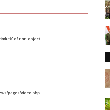
cimkek' of non-object
iews/pages/video.php