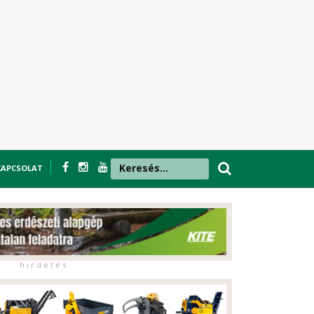
KAPCSOLAT
h i r d e t é s