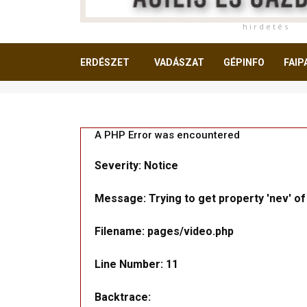
h i r d e t é s
ERDÉSZET
VADÁSZAT
GÉPINFO
FAIP
OLVASNIVALÓ
A PHP Error was encountered
Severity: Notice
Message: Trying to get property 'nev' of
Filename: pages/video.php
Line Number: 11
Backtrace: