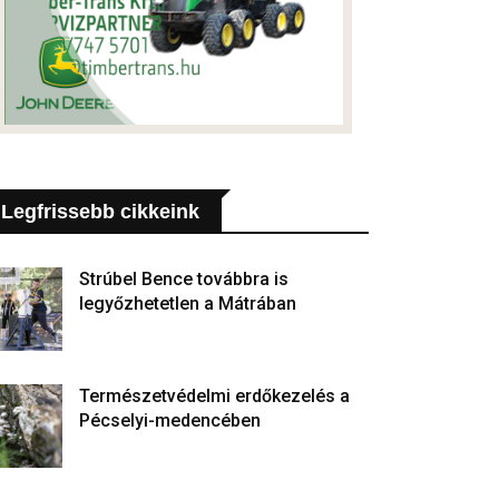
Legfrissebb cikkeink
Strúbel Bence továbbra is
legyőzhetetlen a Mátrában
Természetvédelmi erdőkezelés a
Pécselyi-medencében