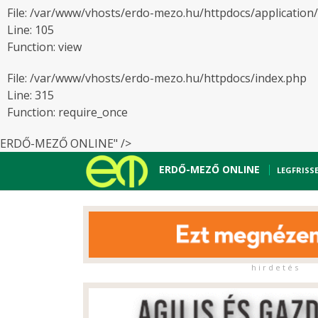
File: /var/www/vhosts/erdo-mezo.hu/httpdocs/application
Line: 105
Function: view
File: /var/www/vhosts/erdo-mezo.hu/httpdocs/index.php
Line: 315
Function: require_once
ERDŐ-MEZŐ ONLINE" />
ERDŐ-MEZŐ ONLINE
LEGFRISS
h i r d e t é s