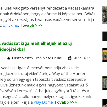
erületi válogató versenyt rendezett a Vadászkamara
nnak érdekében, hogy eldöntse ki képviselheti Békés
egyét az országos hivatásos vadász versenyen - írja
az
omvk.hu
.
Tovább >>>
 vadászat izgalmait élhetjük át az új
ideójátékkal
Hírszerkesztő: Erdő-Mező Online
2022.04.22.
 vadászat igazi élményét nem adja vissza, de
egközelíti az új videójáték, a Way of the Hunter,
ely során egy igen tapasztalt vadász szerepébe
újva űzhetünk majd egyre nagyobb vadakat. Az ő
ávcsövén keresztül láthatjuk a gyönyörű tájat és a
enséges állatállományt, melynek tagjait igyekszünk
ajd elejteni - írja a
Play Dome
.
Tovább >>>