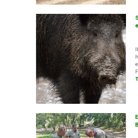
S
e
I
h
e
F
E