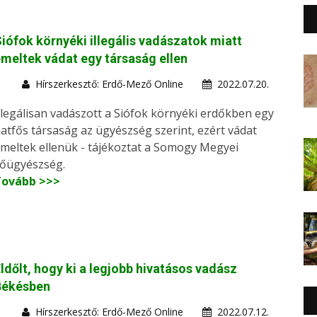
iófok környéki illegális vadászatok miatt
meltek vádat egy társaság ellen
Hírszerkesztő: Erdő-Mező Online
2022.07.20.
llegálisan vadászott a Siófok környéki erdőkben egy
atfős társaság az ügyészség szerint, ezért vádat
meltek ellenük - tájékoztat a Somogy Megyei
őügyészség.
Tovább >>>
ldőlt, hogy ki a legjobb hivatásos vadász
Békésben
Hírszerkesztő: Erdő-Mező Online
2022.07.12.