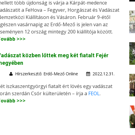
ellett több újdonság is várja a Kárpát-medence
adászatit a FeHova – Fegyver, Horgászat és Vadászat
emzetközi Kiállításon és Vásáron. Február 9-étől
gészen vasárnapig az Erdő-Mező is jelen van az
seményen 12 ország mintegy 200 kiállítója között.
Tovább >>>
adászat közben lőttek meg két fiatalt Fejér
megyében
Hírszerkesztő: Erdő-Mező Online
2022.12.31.
ét iszkaszentgyörgyi fiatalt ért lövés egy vadászat
orán szerdán Csór külterületén – írja a
FEOL
.
Tovább >>>