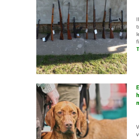
I
t
l
f
h
V
v