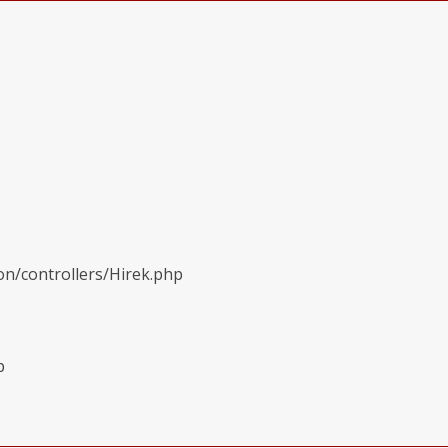
on/controllers/Hirek.php
p