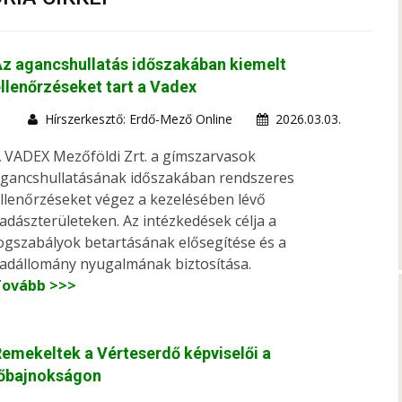
z agancshullatás időszakában kiemelt
llenőrzéseket tart a Vadex
Hírszerkesztő: Erdő-Mező Online
2026.03.03.
 VADEX Mezőföldi Zrt. a gímszarvasok
gancshullatásának időszakában rendszeres
llenőrzéseket végez a kezelésében lévő
adászterületeken. Az intézkedések célja a
ogszabályok betartásának elősegítése és a
adállomány nyugalmának biztosítása.
Tovább >>>
emekeltek a Vérteserdő képviselői a
lőbajnokságon