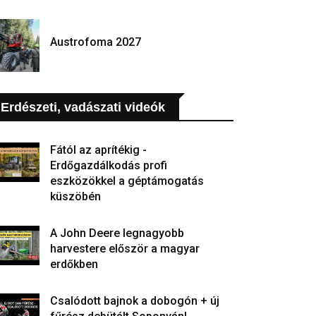
Austrofoma 2027
Erdészeti, vadászati videók
Fától az aprítékig -
Erdőgazdálkodás profi
eszközökkel a géptámogatás
küszöbén
A John Deere legnagyobb
harvestere először a magyar
erdőkben
Csalódott bajnok a dobogón + új