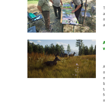
T
a
m
A
v
A
m
m
b
t
f
m