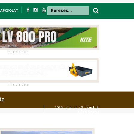
KAPCSOLAT
h i r d e t é s
h i r d e t é s
ÁG
2026. augusztus 8. szombat,
László
napja