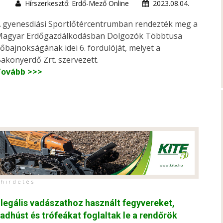
Hírszerkesztő: Erdő-Mező Online
2023.08.04.
 gyenesdiási Sportlőtércentrumban rendezték meg a
agyar Erdőgazdálkodásban Dolgozók Többtusa
őbajnokságának idei 6. fordulóját, melyet a
akonyerdő Zrt. szervezett.
Tovább >>>
h i r d e t é s
llegális vadászathoz használt fegyvereket,
adhúst és trófeákat foglaltak le a rendőrök