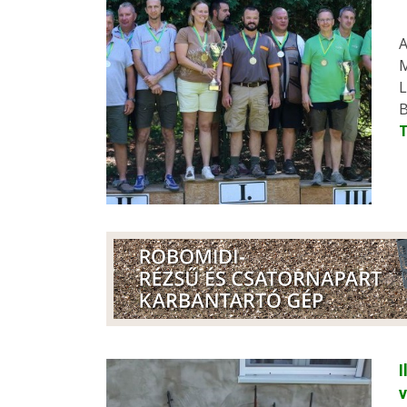
A
M
L
B
I
v