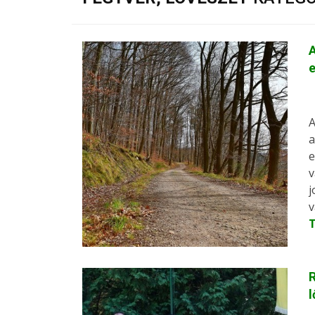
A
e
A
a
e
v
j
v
R