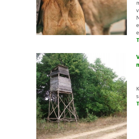
m
v
N
e
e
V
K
s