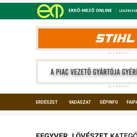
ERDŐ-MEZŐ ONLINE
LEGFRISS
h i r d e t é s
h i r d e t é s
ERDÉSZET
VADÁSZAT
GÉPINFO
FAIP
OLVASNIVALÓ
FEGYVER, LÖVÉSZET
KATEGÓR