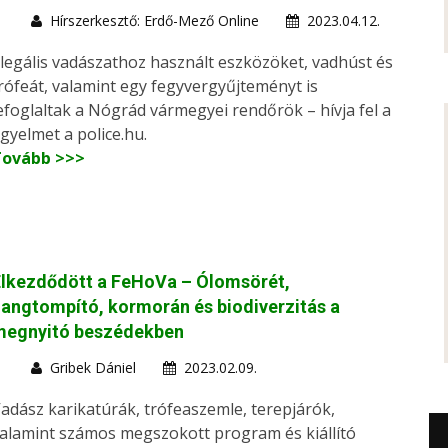
Hírszerkesztő: Erdő-Mező Online
2023.04.12.
llegális vadászathoz használt eszközöket, vadhúst és
rófeát, valamint egy fegyvergyűjteményt is
efoglaltak a Nógrád vármegyei rendőrök – hívja fel a
igyelmet a police.hu.
Tovább >>>
Elkezdődött a FeHoVa – Ólomsörét,
angtompító, kormorán és biodiverzitás a
megnyitó beszédekben
Gribek Dániel
2023.02.09.
adász karikatúrák, trófeaszemle, terepjárók,
alamint számos megszokott program és kiállító