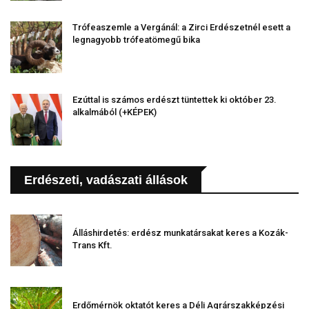
Trófeaszemle a Vergánál: a Zirci Erdészetnél esett a
legnagyobb trófeatömegű bika
Ezúttal is számos erdészt tüntettek ki október 23.
alkalmából (+KÉPEK)
Erdészeti, vadászati állások
Álláshirdetés: erdész munkatársakat keres a Kozák-
Trans Kft.
Erdőmérnök oktatót keres a Déli Agrárszakképzési