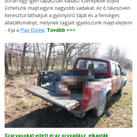
során egy igen tapasztalt vadász szerepébe bújva
űzhetünk majd egyre nagyobb vadakat. Az ő távcsövén
keresztül láthatjuk a gyönyörű tájat és a fenséges
állatállományt, melynek tagjait igyekszünk majd elejteni
- írja a
Play Dome
.
Tovább >>>
Szarvasokat ejtett el az orvvadász, elkapták