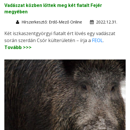
Vadászat közben lőttek meg két fiatalt Fejér
megyében
Hírszerkesztő: Erdő-Mező Online
2022.12.31.
Két iszkaszentgyörgyi fiatalt ért lövés egy vadászat
során szerdán Csór külterületén – írja a
FEOL
.
Tovább >>>