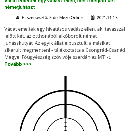
Vádat emeltek egy vadász ellen, mert meglőtt két
németjuhászt
Hírszerkesztő: Erdő-Mező Online
2021.11.17.
Vádat emeltek egy hivatásos vadász ellen, aki tavasszal
lelőtt két, az otthonából elkóborolt német
juhászkutyát. Az egyik állat elpusztult, a másikat
sikerült megmenteni - tájékoztatta a Csongrád-Csanád
Megyei Főügyészség szóvivője szerdán az MTI-t.
Tovább >>>