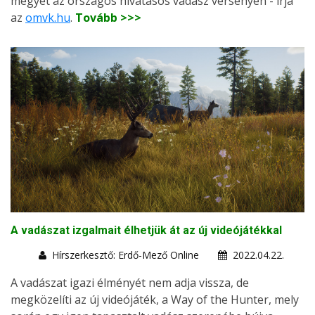
megyét az országos hivatásos vadász versenyen - írja
az
omvk.hu
.
Tovább >>>
A vadászat izgalmait élhetjük át az új videójátékkal
Hírszerkesztő: Erdő-Mező Online
2022.04.22.
A vadászat igazi élményét nem adja vissza, de
megközelíti az új videójáték, a Way of the Hunter, mely