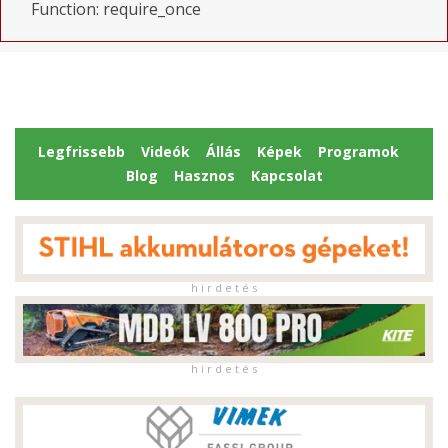
Function: require_once
Legfrissebb
Videók
Állás
Képek
Programok
Blog
Hasznos
Kapcsolat
h i r d e t é s
h i r d e t é s