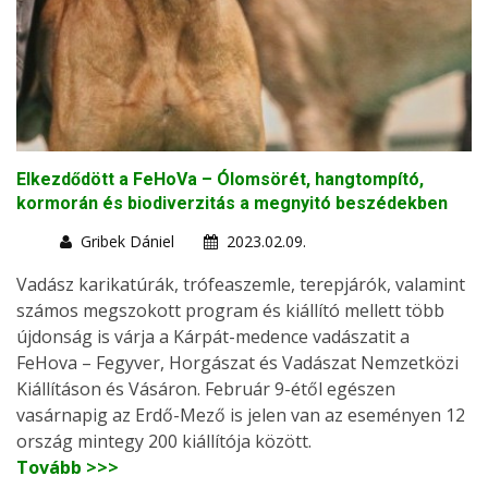
Elkezdődött a FeHoVa – Ólomsörét, hangtompító,
kormorán és biodiverzitás a megnyitó beszédekben
Gribek Dániel
2023.02.09.
Vadász karikatúrák, trófeaszemle, terepjárók, valamint
számos megszokott program és kiállító mellett több
újdonság is várja a Kárpát-medence vadászatit a
FeHova – Fegyver, Horgászat és Vadászat Nemzetközi
Kiállításon és Vásáron. Február 9-étől egészen
vasárnapig az Erdő-Mező is jelen van az eseményen 12
ország mintegy 200 kiállítója között.
Tovább >>>