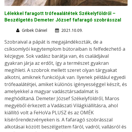
Lélekkel faragott trófeaalátétek Székelyföldről –
Beszélgetés Demeter József fafaragó szobrásszal
Gribek Dániel
2021.10.09.
Szobraival a pápát is megajándékozták, de a
csíksomlyói kegytemplom bútoraiban is felfedezhető a
kézjegye. Sok vadász barátja van, és családjával
gyakran járja az erdőt, így a természet gyakran
megihleti. A szobrok mellett szeret olyan tárgyakat
alkotni, amiknek funkciójuk van. Ilyenek például egyedi
trófeaalátétjei, amiket különös igényességgel készít, és
amelyekkel a magyar vadásztársadalmat is
meghódítaná. Demeter József Székelyföldről, Maros
megyéből érkezett a Vadászati Világkiállításra, ahol
kiállító volt a FeHoVa PLUSZ és az OMÉK
kísérőrendezvényeken is. A fafaragó szobrásszal
alkotásai között beszélgettem fáról, vadról, vallásról és