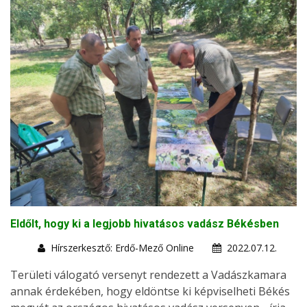
Eldőlt, hogy ki a legjobb hivatásos vadász Békésben
Hírszerkesztő: Erdő-Mező Online
2022.07.12.
Területi válogató versenyt rendezett a Vadászkamara
annak érdekében, hogy eldöntse ki képviselheti Békés