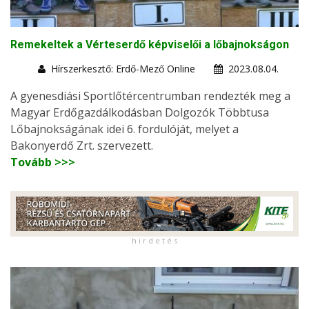
Remekeltek a Vérteserdő képviselői a lőbajnokságon
Hírszerkesztő: Erdő-Mező Online
2023.08.04.
A gyenesdiási Sportlőtércentrumban rendezték meg a
Magyar Erdőgazdálkodásban Dolgozók Többtusa
Lőbajnokságának idei 6. fordulóját, melyet a
Bakonyerdő Zrt. szervezett.
Tovább >>>
h i r d e t é s