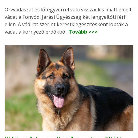
Orvvadászat és lőfegyverrel való visszaélés miatt emelt
vádat a Fonyódi Járási Ügyészség két lengyeltóti férfi
ellen. A vádirat szerint kerestkiegészítésként lopták a
vadat a környező erdőkből.
Tovább >>>