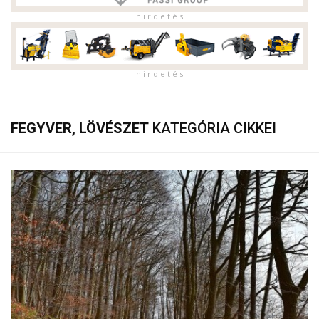
h i r d e t é s
h i r d e t é s
FEGYVER, LÖVÉSZET
KATEGÓRIA CIKKEI