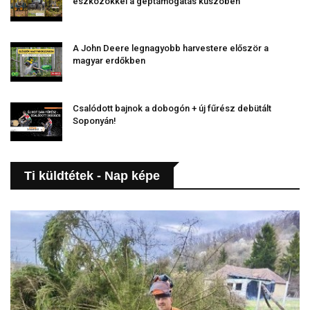
eszközökkel a géptámogatás küszöbén
A John Deere legnagyobb harvestere először a
magyar erdőkben
Csalódott bajnok a dobogón + új fűrész debütált
Soponyán!
Ti küldtétek - Nap képe